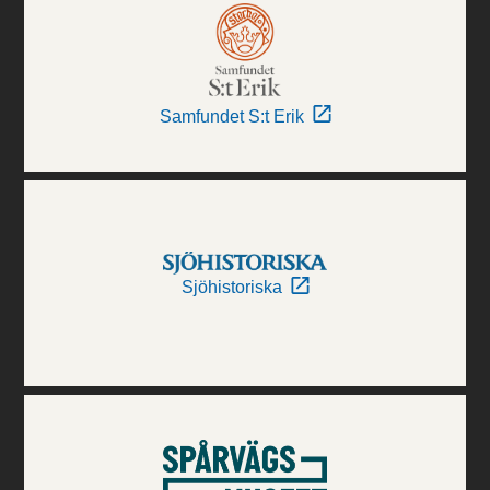
Samfundet S:t Erik
Sjöhistoriska