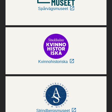
Spårvägsmuseet
Kvinnohistoriska
Strindbergsmuseet