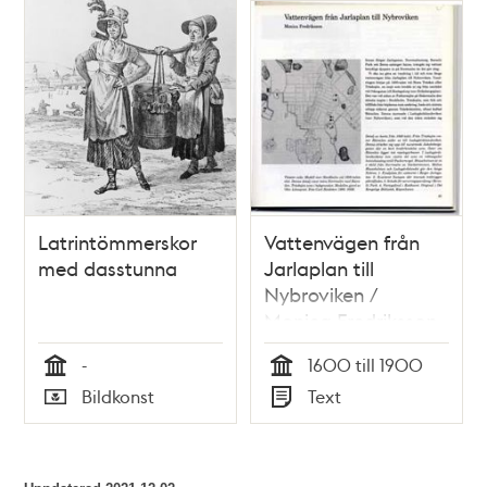
Latrintömmerskor
Vattenvägen från
med dasstunna
Jarlaplan till
Nybroviken /
Monica Fredriksson
-
1600 till 1900
Tid
Tid
Bildkonst
Text
Typ
Typ