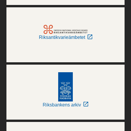
Riksantikvarieämbetet
Riksbankens arkiv