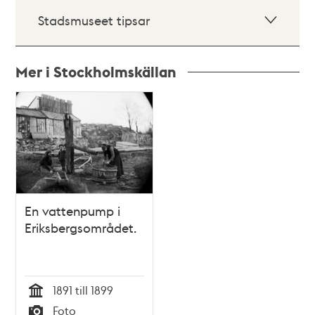
Stadsmuseet tipsar
Mer i Stockholmskällan
Relaterade
poster
och
teman
En vattenpump i
Eriksbergsområdet.
1891 till 1899
Tid
Foto