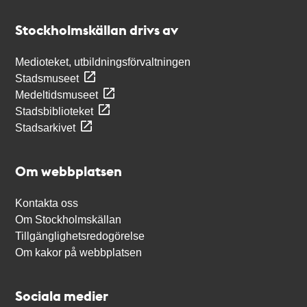
Kontakt
Stockholmskällan
Stockholmskällan drivs av
Medioteket, utbildningsförvaltningen
Stadsmuseet
Medeltidsmuseet
Stadsbiblioteket
Stadsarkivet
Om webbplatsen
Kontakta oss
Om Stockholmskällan
Tillgänglighetsredogörelse
Om kakor på webbplatsen
Sociala medier