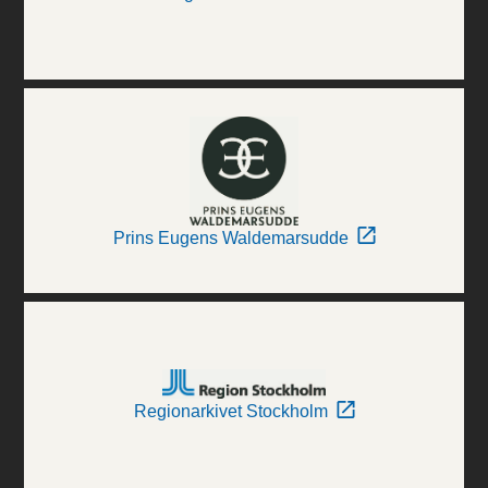
Prins Eugens Waldemarsudde
Regionarkivet Stockholm