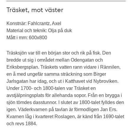
Träsket, mot väster
Konstnär: Fahlcrantz, Axel
Material och teknik: Olja på duk
Mått i mm: 600x800
Träsksjön var till en början stor och rik på fisk. Den
bredde ut sig i området mellan Odengatan och
Eriksbergsplan. Träskets vatten rann vidare i Rännilen,
en å med ungefär samma sträckning som Birger
Jarlsgatan har idag, och ut i Katthavet vid Nybroviken.
Under 1700- och 1800-talen var Träsket en
avstjälpningsplats för allehanda sopor. Från en brygga i
sjön tömdes dasstunnor. I slutet av 1800-talet fylldes den
igen. Väderkvarnen på tavlan är förmodligen Jan Ers.
Kvarnen låg i kvarteret Roslagen, är känd från 1690-talet
och revs 1884.