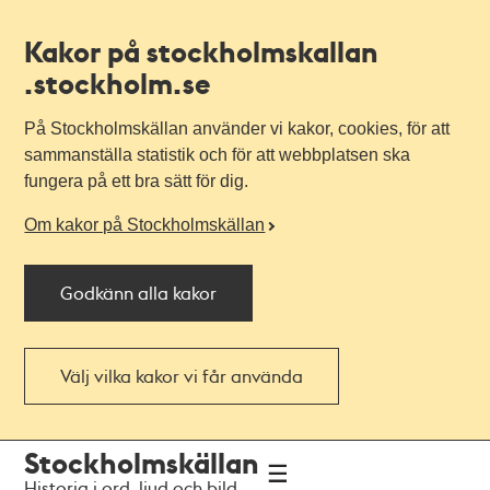
Kakor på stockholmskallan
.stockholm.se
På Stockholmskällan använder vi kakor, cookies, för att
sammanställa statistik och för att webbplatsen ska
fungera på ett bra sätt för dig.
Om kakor på Stockholmskällan
Godkänn alla kakor
Välj vilka kakor vi får använda
Till
Till
Stockholmskällan
navigationen
huvudinnehållet
Historia i ord, ljud och bild