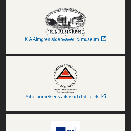
K A Almgren sidenväveri & museum
Arbetarrörelsens arkiv och bibliotek