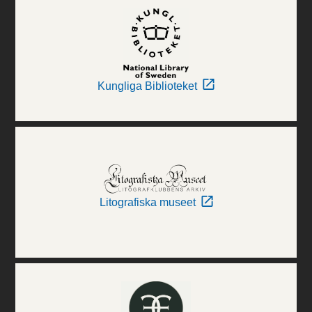
Kungliga Biblioteket
Litografiska museet