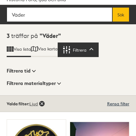
Sök
Fritextsök
Sök
Sökresultat
3
träffar på
Väder
Visa karta
Visa lista
Filtrera
Filtrera
Filtrera tid
Filtrera materialtyper
Visningsläge
Totalt
Valda filter:
Ljud
Rensa filter
3
träffar
Lista
Karta