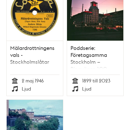
Mälardrottningens
Poddserie:
vals -
Företagsamma
Stockholmslåtar
Stockholm –
Ringvägen 100,
Åhléns
2 maj 1946
1899 till 2023
Tid
Tid
Ljud
Ljud
Typ
Typ