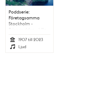
Poddserie:
Företagsamma
Stockholm -
Primusudden - Lilla
Essingen,
1907 till 2023
Primusfabriken
Tid
Ljud
Typ