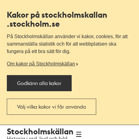
Kakor på stockholmskallan
.stockholm.se
På Stockholmskällan använder vi kakor, cookies, för att
sammanställa statistik och för att webbplatsen ska
fungera på ett bra sätt för dig.
Om kakor på Stockholmskällan
Godkänn alla kakor
Välj vilka kakor vi får använda
Till
Till
Stockholmskällan
navigationen
huvudinnehållet
Historia i ord, ljud och bild