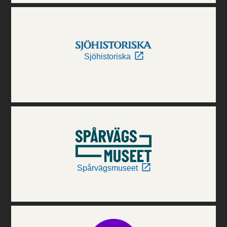
Sjöhistoriska
Spårvägsmuseet