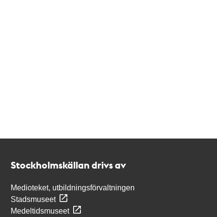
Kontakt
Stockholmskällan
Stockholmskällan drivs av
Medioteket, utbildningsförvaltningen
Stadsmuseet
Medeltidsmuseet