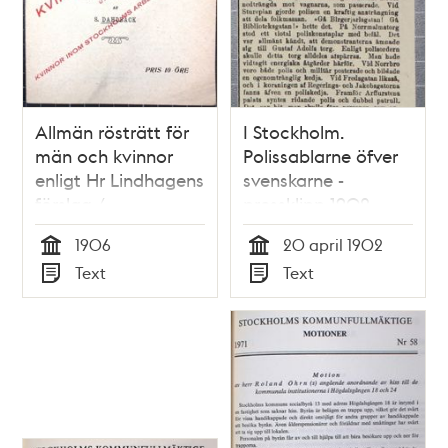
Allmän rösträtt för
I Stockholm.
män och kvinnor
Polissablarne öfver
enligt Hr Lindhagens
svenskarne -
förslag /
pressklipp 1902
Arbetarepartiet och
1906
20 april 1902
kvinnorna – ett
Tid
Tid
Text
Text
föredrag 7/3 1906 af
Typ
Typ
S. Dahlbäck.