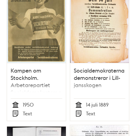
Kampen om
Socialdemokraterna
Stockholm.
demonstrerar i Lill-
Arbetarepartiet
jansskogen
Socialdemokraternas
valtidning 1950
1950
14 juli 1889
Tid
Tid
Text
Text
Typ
Typ