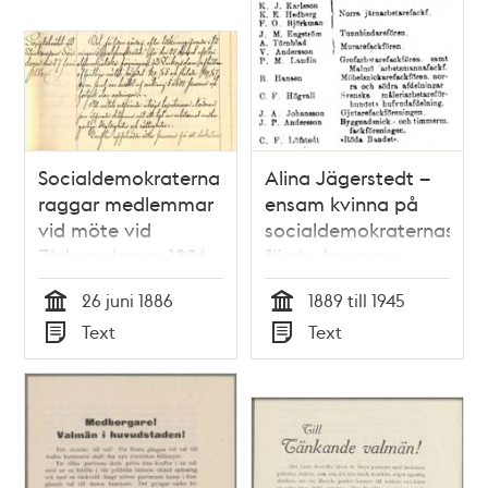
Socialdemokraterna
Alina Jägerstedt –
raggar medlemmar
ensam kvinna på
vid möte vid
socialdemokraternas
Zinkensdamm 1886
första kongress
26 juni 1886
1889 till 1945
Tid
Tid
Text
Text
Typ
Typ