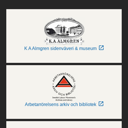
K A Almgren sidenväveri & museum
Arbetarrörelsens arkiv och bibliotek