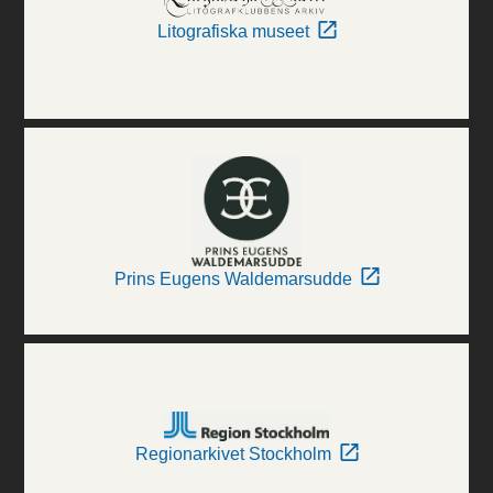
Litografiska museet
Prins Eugens Waldemarsudde
Regionarkivet Stockholm