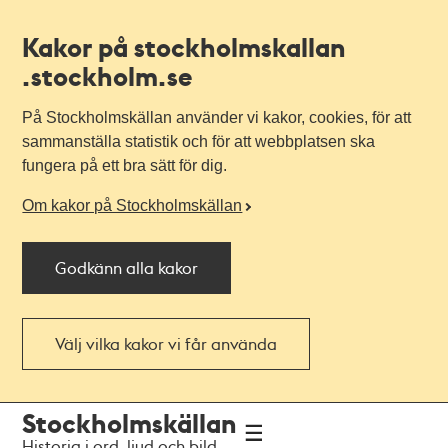
Kakor på stockholmskallan
.stockholm.se
På Stockholmskällan använder vi kakor, cookies, för att
sammanställa statistik och för att webbplatsen ska
fungera på ett bra sätt för dig.
Om kakor på Stockholmskällan
Godkänn alla kakor
Välj vilka kakor vi får använda
Till
Till
Stockholmskällan
navigationen
huvudinnehållet
Historia i ord, ljud och bild