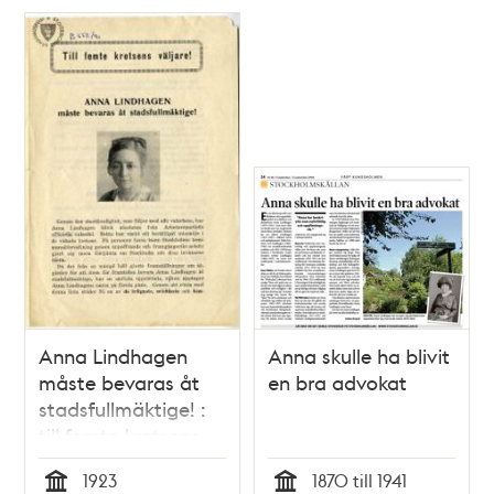
Anna Lindhagen
Anna skulle ha blivit
måste bevaras åt
en bra advokat
stadsfullmäktige! :
till femte kretsens
väljare
1923
1870 till 1941