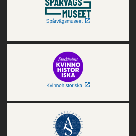
Spårvägsmuseet
Kvinnohistoriska