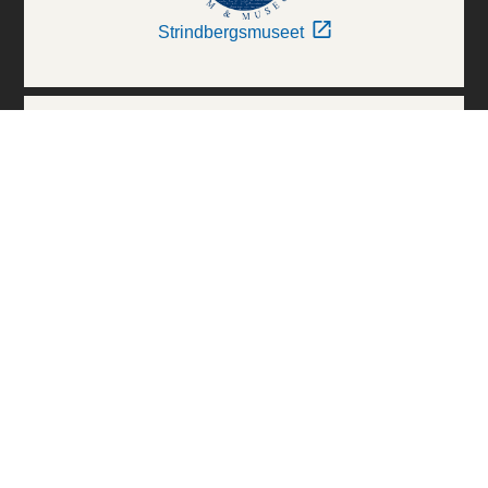
Strindbergsmuseet
Thielska Galleriet
Världskulturmuseerna