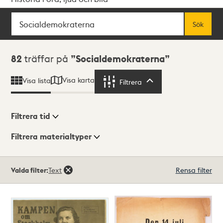
Sök
Fritextsök
Sök
Sökresultat
82
träffar på
Socialdemokraterna
Visa karta
Visa lista
Filtrera
Filtrera
Filtrera tid
Filtrera materialtyper
Visningsläge
Totalt
Valda filter:
Text
Rensa filter
82
träffar
Lista
Karta