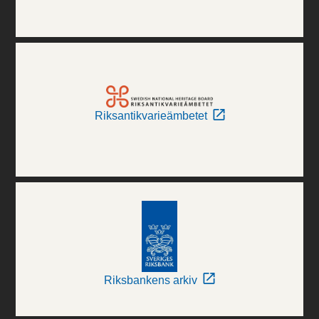
Riksantikvarieämbetet
Riksbankens arkiv