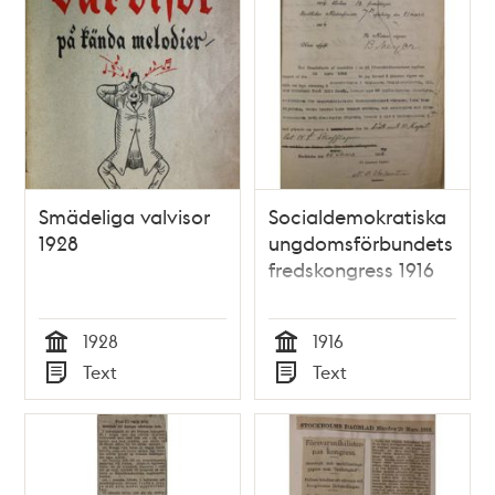
Smädeliga valvisor
Socialdemokratiska
1928
ungdomsförbundets
fredskongress 1916
1928
1916
Tid
Tid
Text
Text
Typ
Typ