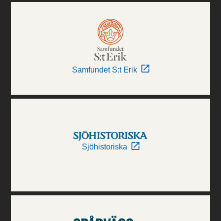
Samfundet S:t Erik
Sjöhistoriska