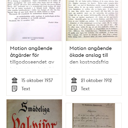
Motion angående
Motion angående
åtgärder för
ökade anslag till
tillgodoseendet av
den kostnadsfria
behovet av hotell i
bespisningen av
Stockholm -
skolbarn -
15 oktober 1937
21 oktober 1912
Stadsfullmäktige
Stadsfullmäktige
Tid
Tid
Text
Text
1937
1912
Typ
Typ