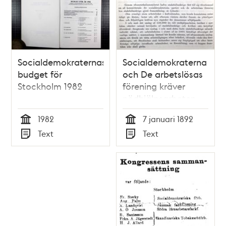
Socialdemokraternas
Socialdemokraterna
budget för
och De arbetslösas
Stockholm 1982
förening kräver
nödhjälpsarbeten -
stadsfullmäktige
1982
7 januari 1892
1892
Tid
Tid
Text
Text
Typ
Typ