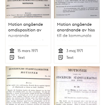
Motion angående
Motion angående
omdisposition av
anordnande av hiss
nuvarande
till de kommunala
parkeringsplats på
institutionerna i
Fruängstorget till
Högdalsgången 18
15 mars 1971
3 maj 1971
plantering -
och 24 -
Tid
Tid
Text
Text
Kommunfullmäktige
Kommunfullmäktige
Typ
Typ
1971
1971