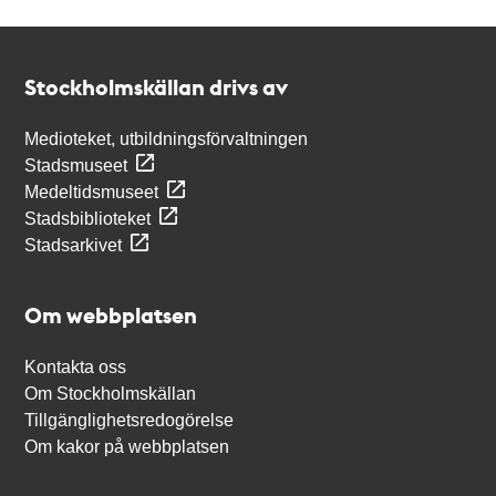
Kontakt
Stockholmskällan
Stockholmskällan drivs av
Medioteket, utbildningsförvaltningen
Stadsmuseet
Medeltidsmuseet
Stadsbiblioteket
Stadsarkivet
Om webbplatsen
Kontakta oss
Om Stockholmskällan
Tillgänglighetsredogörelse
Om kakor på webbplatsen