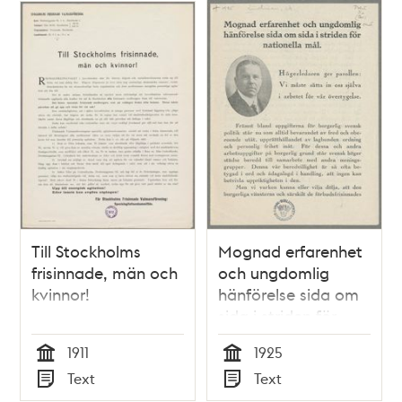
Till Stockholms
Mognad erfarenhet
frisinnade, män och
och ungdomlig
kvinnor!
hänförelse sida om
sida i striden för
nationella mål.
1911
1925
Politisk pamflett av
Tid
Tid
Text
Text
högerledaren Arvid
Typ
Typ
Lindman