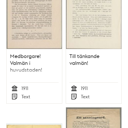
Medborgare!
Till tänkande
Valmän i
valmän!
huvudstaden!
1911
1911
Tid
Tid
Text
Text
Typ
Typ