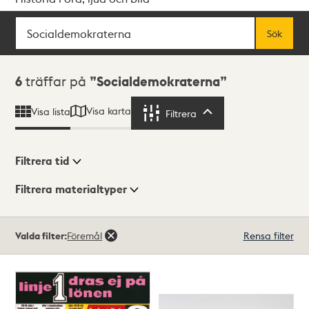
Sök
Fritextsök
Sök
Sökresultat
6
träffar på
Socialdemokraterna
Visa karta
Visa lista
Filtrera
Filtrera
Filtrera tid
Filtrera materialtyper
Visningsläge
Totalt
Valda filter:
Föremål
Rensa filter
6
träffar
Lista
Karta