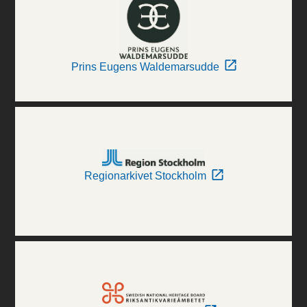
Prins Eugens Waldemarsudde
Regionarkivet Stockholm