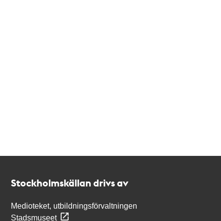
Kontakt
Stockholmskällan
Stockholmskällan drivs av
Medioteket, utbildningsförvaltningen
Stadsmuseet