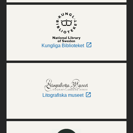
Kungliga Biblioteket
Litografiska museet