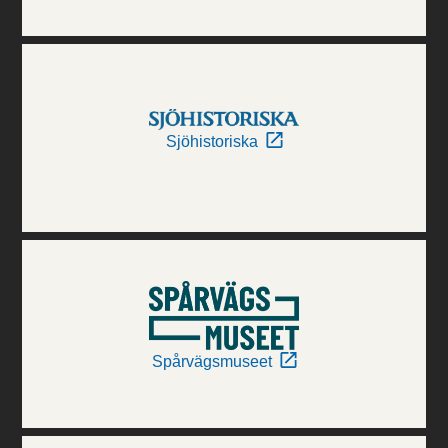
Sjöhistoriska
Spårvägsmuseet