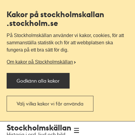
Kakor på stockholmskallan
.stockholm.se
På Stockholmskällan använder vi kakor, cookies, för att
sammanställa statistik och för att webbplatsen ska
fungera på ett bra sätt för dig.
Om kakor på Stockholmskällan
Godkänn alla kakor
Välj vilka kakor vi får använda
Till
Till
Stockholmskällan
navigationen
huvudinnehållet
Historia i ord, ljud och bild