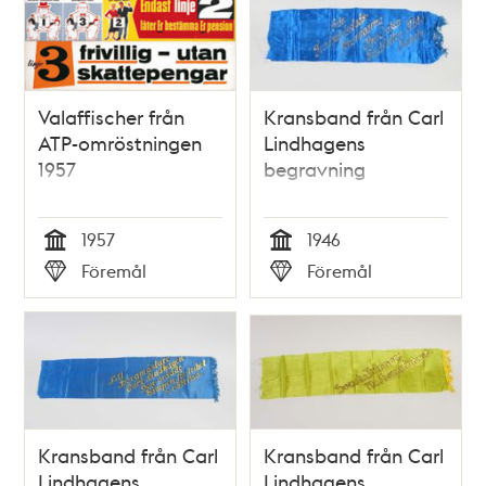
Valaffischer från
Kransband från Carl
ATP-omröstningen
Lindhagens
1957
begravning
1957
1946
Tid
Tid
Föremål
Föremål
Typ
Typ
Kransband från Carl
Kransband från Carl
Lindhagens
Lindhagens