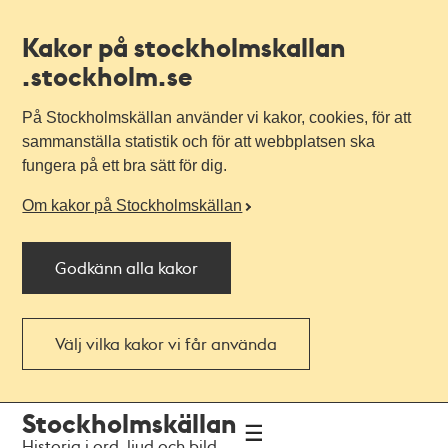
Kakor på stockholmskallan
.stockholm.se
På Stockholmskällan använder vi kakor, cookies, för att
sammanställa statistik och för att webbplatsen ska
fungera på ett bra sätt för dig.
Om kakor på Stockholmskällan
Godkänn alla kakor
Välj vilka kakor vi får använda
Till
Till
Stockholmskällan
navigationen
huvudinnehållet
Historia i ord, ljud och bild