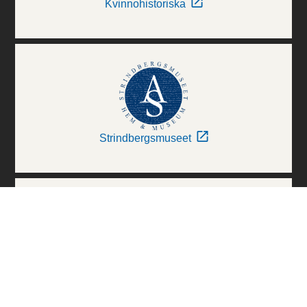
Kvinnohistoriska
Strindbergsmuseet
Thielska Galleriet