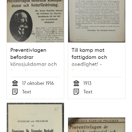
Preventivlagen
Till kamp mot
befordrar
fattigdom och
könssjukdomar och
osedlighet! -
fosterfördrivning -
flygblad från
intervju med Dr
Föreningen De
17 oktober 1916
1913
Anton Nyström 1916
Förenades Beskydd
Tid
Tid
Text
Text
1913
Typ
Typ