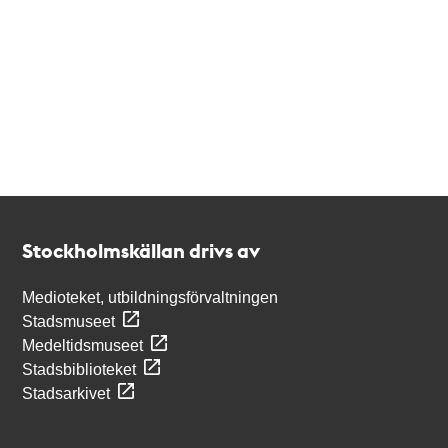
Kontakt
Stockholmskällan
Stockholmskällan drivs av
Medioteket, utbildningsförvaltningen
Stadsmuseet
Medeltidsmuseet
Stadsbiblioteket
Stadsarkivet