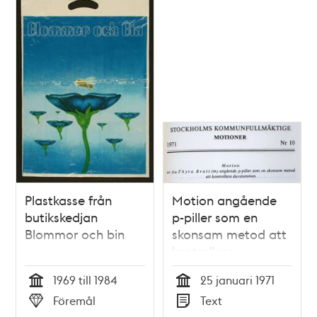
Plastkasse från
Motion angående
butikskedjan
p-piller som en
Blommor och bin
skonsam metod att
kontrollera
duvstammen -
1969 till 1984
25 januari 1971
Stadsfullmäktige
Tid
Tid
Föremål
Text
1971
Typ
Typ