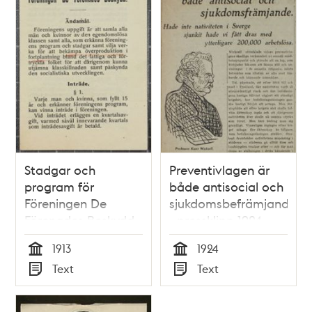
Stadgar och
Preventivlagen är
program för
både antisocial och
Föreningen De
sjukdomsbefrämjande
Förenades Beskydd -
- pressklipp 1924
1913
1913
1924
Tid
Tid
Text
Text
Typ
Typ