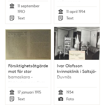
1910
polisrapport
11 september
Tid
1910
11 april 1914
Tid
Text
Text
Typ
Typ
Försiktighetsåtgärder
Ivar Olofsson
mot för stor
kvinnoklinik i Saltsjö-
barnaskara -
Duvnäs
förbjuden pamflett
17 januari 1915
1934
Tid
Tid
Text
Foto
Typ
Typ