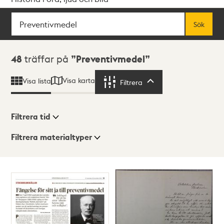
Sök
Fritextsök
Sök
Sökresultat
48
träffar på
Preventivmedel
Visa karta
Visa lista
Filtrera
Filtrera
Filtrera tid
Filtrera materialtyper
Visningsläge
Totalt
48
träffar
Lista
Karta