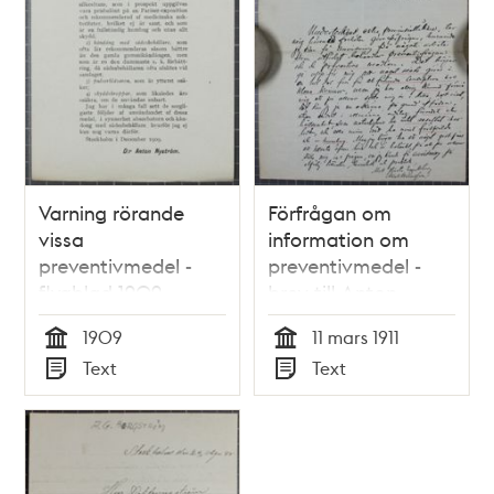
Varning rörande
Förfrågan om
vissa
information om
preventivmedel -
preventivmedel -
flygblad 1909
brev till Anton
Nyström
1909
11 mars 1911
Tid
Tid
Text
Text
Typ
Typ