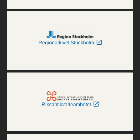
Regionarkivet Stockholm
Riksantikvarieämbetet