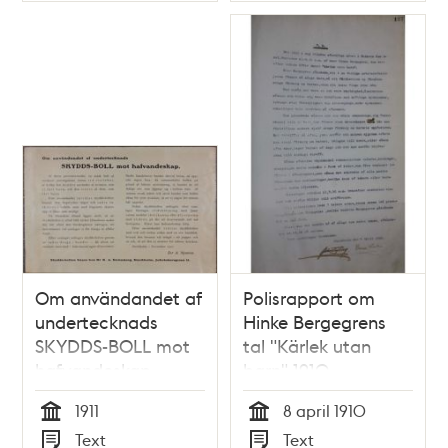
Om användandet af
Polisrapport om
undertecknads
Hinke Bergegrens
SKYDDS-BOLL mot
tal "Kärlek utan
hafvandeskap
barn" 1910
1911
8 april 1910
Tid
Tid
Text
Text