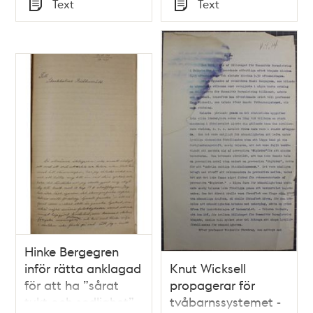
Tid
Tid
Text
Text
Typ
Typ
Hinke Bergegren
inför rätta anklagad
Knut Wicksell
för att ha ”sårat
propagerar för
tukt och sedlighet”
tvåbarnssystemet -