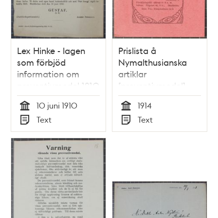
Lex Hinke - lagen
Prislista å
som förbjöd
Nymalthusianska
information om
artiklar
preventivmedel 1910
[preventivmedel]
1914 - publicisten
10 juni 1910
1914
åtalad
Tid
Tid
Text
Text
Typ
Typ