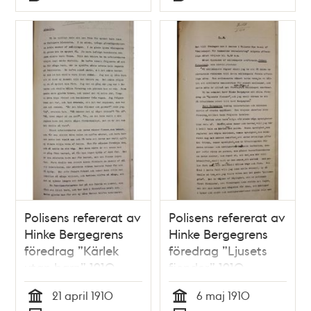
Typ
Typ
Polisens refererat av
Polisens refererat av
Hinke Bergegrens
Hinke Bergegrens
föredrag ”Kärlek
föredrag ”Ljusets
utan barn” 1910
fiender” 1910
21 april 1910
6 maj 1910