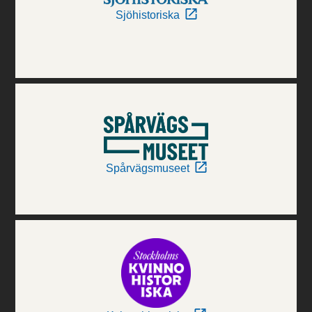
Sjöhistoriska
Spårvägsmuseet