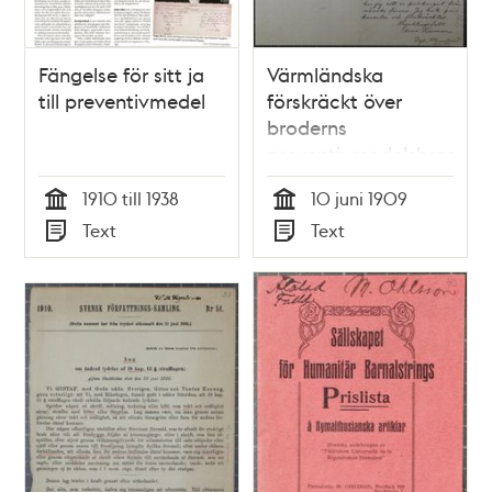
Fängelse för sitt ja
Värmländska
till preventivmedel
förskräckt över
broderns
preventivmedelsbroschy
1910 till 1938
10 juni 1909
Tid
Tid
Text
Text
Typ
Typ