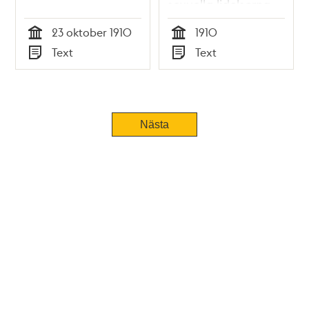
sexuella lidelserna -
hela
23 oktober 1910
1910
rättegångsmaterialet
Tid
Tid
Text
Text
1910
Typ
Typ
Nästa