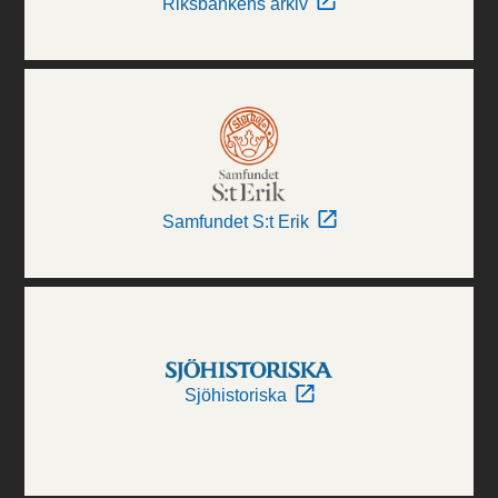
Riksbankens arkiv
Samfundet S:t Erik
Sjöhistoriska