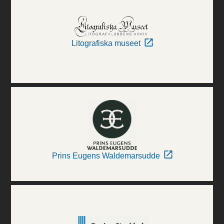
Litografiska museet
Prins Eugens Waldemarsudde