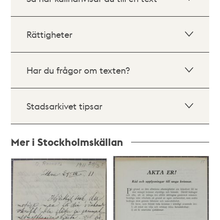
Rättigheter
Har du frågor om texten?
Stadsarkivet tipsar
Mer i Stockholmskällan
Relaterade
poster
och
teman