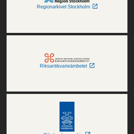
Regionarkivet Stockholm
Riksantikvarieämbetet