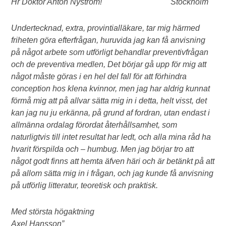
Hr Doktor Anton Nyström!
Stockholm
Undertecknad, extra, provintialläkare, tar mig härmed
friheten göra efterfrågan, huruvida jag kan få anvisning
på något arbete som utförligt behandlar preventivfrågan
och de preventiva medlen, Det börjar gå upp för mig att
något måste göras i en hel del fall för att förhindra
conception hos klena kvinnor, men jag har aldrig kunnat
förmå mig att på allvar sätta mig in i detta, helt visst, det
kan jag nu ju erkänna, på grund af fordran, utan endast i
allmänna ordalag förordat återhållsamhet, som
naturligtvis till intet resultat har ledt, och alla mina råd ha
hvarit förspilda och – humbug. Men jag börjar tro att
något godt finns att hemta äfven häri och är betänkt på att
på allom sätta mig in i frågan, och jag kunde få anvisning
på utförlig litteratur, teoretisk och praktisk.
Med största högaktning
Axel Hansson”