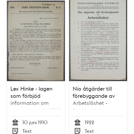
Lex Hinke - lagen
Nio åtgärder till
som förbjöd
förebyggande av
information om
Arbetslöshet -
preventivmedel 1910
flygblad från
Sällskapet för
10 juni 1910
1922
Humanitär
Tid
Tid
Text
Text
Barnalstring 1922