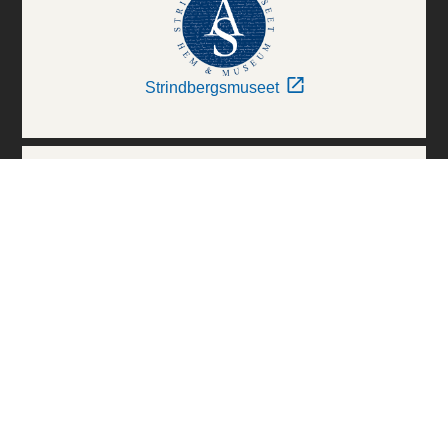
Strindbergsmuseet
Thielska Galleriet