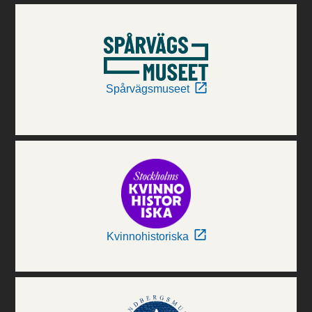
Spårvägsmuseet
Kvinnohistoriska