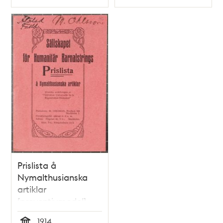
Typ
Typ
Prislista å
Nymalthusianska
artiklar
[preventivmedel]
1914 - publicisten
1914