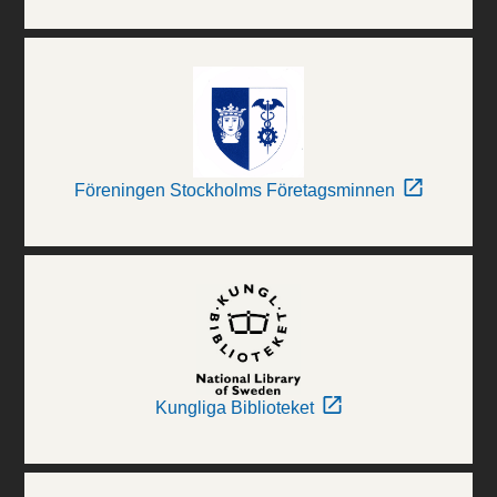
Föreningen Stockholms Företagsminnen
Kungliga Biblioteket