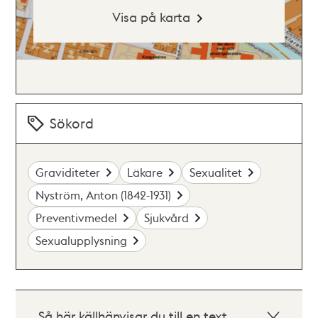
Visa på karta
Sökord
Graviditeter
Läkare
Sexualitet
Nyström, Anton (1842-1931)
Preventivmedel
Sjukvård
Sexualupplysning
Så här källhänvisar du till en text