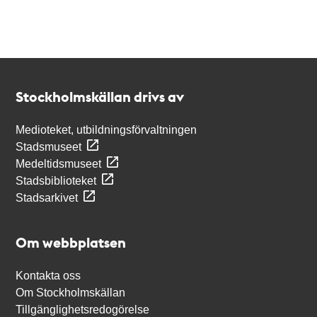
Kontakt
Stockholmskällan
Stockholmskällan drivs av
Medioteket, utbildningsförvaltningen
Stadsmuseet
Medeltidsmuseet
Stadsbiblioteket
Stadsarkivet
Om webbplatsen
Kontakta oss
Om Stockholmskällan
Tillgänglighetsredogörelse