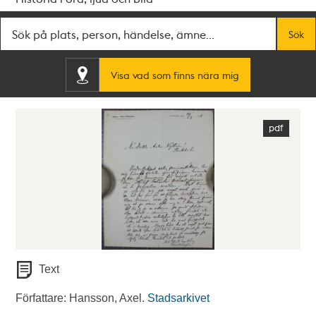
Fritextsök
Sök
Visa vad som finns nära mig
Text
Författare: Hansson, Axel.
Stadsarkivet