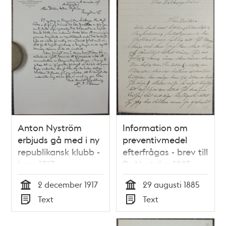
Anton Nyström
Information om
erbjuds gå med i ny
preventivmedel
republikansk klubb -
efterfrågas - brev till
brev 1917
Dr Nyström 1885
2 december 1917
29 augusti 1885
Tid
Tid
Text
Text
Typ
Typ