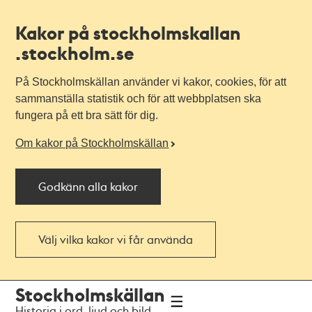
Kakor på stockholmskallan
.stockholm.se
På Stockholmskällan använder vi kakor, cookies, för att
sammanställa statistik och för att webbplatsen ska
fungera på ett bra sätt för dig.
Om kakor på Stockholmskällan
Godkänn alla kakor
Välj vilka kakor vi får använda
Till
Till
Stockholmskällan
navigationen
huvudinnehållet
Historia i ord, ljud och bild