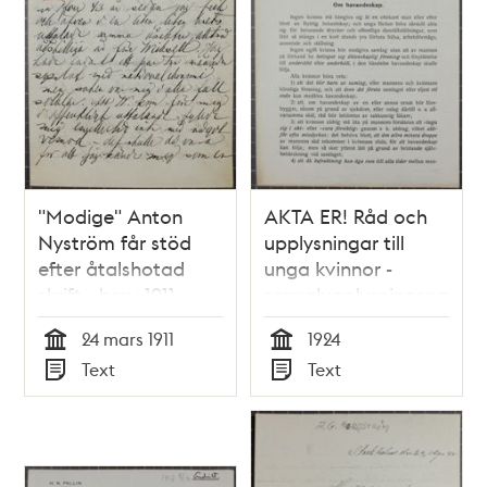
"Modige" Anton
AKTA ER! Råd och
Nyström får stöd
upplysningar till
efter åtalshotad
unga kvinnor -
skrift - brev 1911
sexualupplysningspamfle
1924
24 mars 1911
1924
Tid
Tid
Text
Text
Typ
Typ