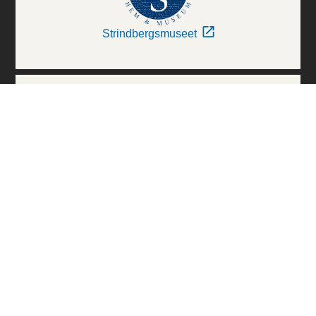
Strindbergsmuseet
Thielska Galleriet
Världskulturmuseerna