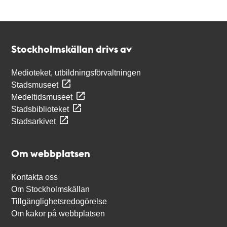
Kontakt
Stockholmskällan
Stockholmskällan drivs av
Medioteket, utbildningsförvaltningen
Stadsmuseet
Medeltidsmuseet
Stadsbiblioteket
Stadsarkivet
Om webbplatsen
Kontakta oss
Om Stockholmskällan
Tillgänglighetsredogörelse
Om kakor på webbplatsen