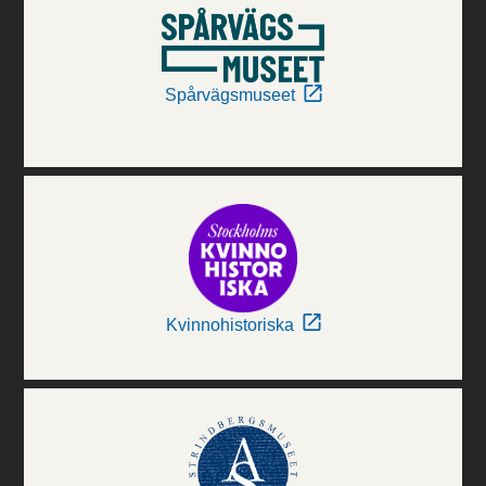
Spårvägsmuseet
Kvinnohistoriska