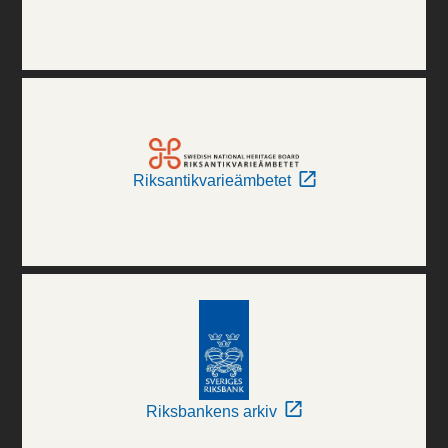
Riksantikvarieämbetet
Riksbankens arkiv