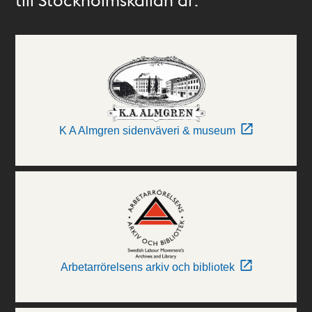
K A Almgren sidenväveri & museum
Arbetarrörelsens arkiv och bibliotek