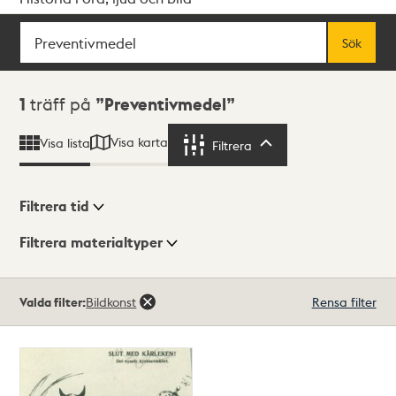
Sök
Fritextsök
Sök
Sökresultat
1
träff på
Preventivmedel
Visa karta
Visa lista
Filtrera
Filtrera
Filtrera tid
Filtrera materialtyper
Visningsläge
Totalt
Valda filter:
Bildkonst
Rensa filter
1
träffar
Lista
Karta