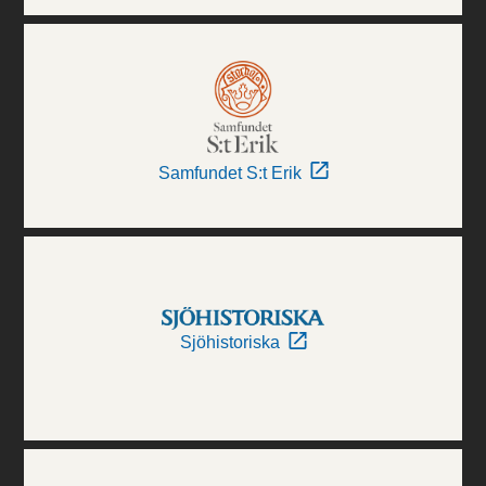
Samfundet S:t Erik
Sjöhistoriska