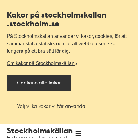
Kakor på stockholmskallan
.stockholm.se
På Stockholmskällan använder vi kakor, cookies, för att
sammanställa statistik och för att webbplatsen ska
fungera på ett bra sätt för dig.
Om kakor på Stockholmskällan
Godkänn alla kakor
Välj vilka kakor vi får använda
Till
Till
Stockholmskällan
navigationen
huvudinnehållet
Historia i ord, ljud och bild