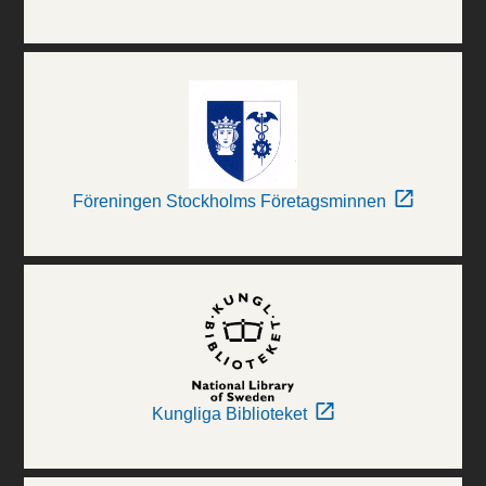
Föreningen Stockholms Företagsminnen
Kungliga Biblioteket