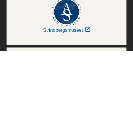
Strindbergsmuseet
Thielska Galleriet