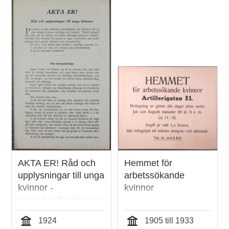
poster
och
teman
AKTA ER! Råd och
Hemmet för
upplysningar till unga
arbetssökande
kvinnor -
kvinnor
sexualupplysningspamflett
1924
1924
1905 till 1933