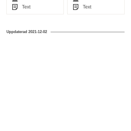
flygblad n:o 1
Tid
Tid
Text
Text
Typ
Typ
Uppdaterad
2021-12-02