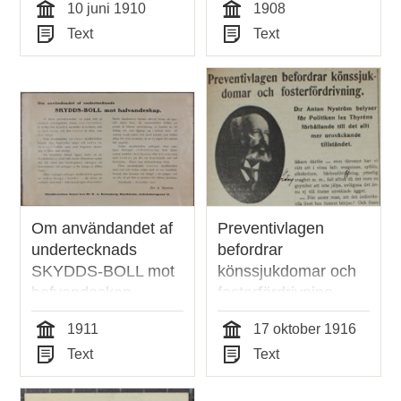
10 juni 1910
1908
Tid
Tid
Text
Text
Typ
Typ
Om användandet af
Preventivlagen
undertecknads
befordrar
SKYDDS-BOLL mot
könssjukdomar och
hafvandeskap
fosterfördrivning -
intervju med Dr
1911
17 oktober 1916
Anton Nyström 1916
Tid
Tid
Text
Text
Typ
Typ