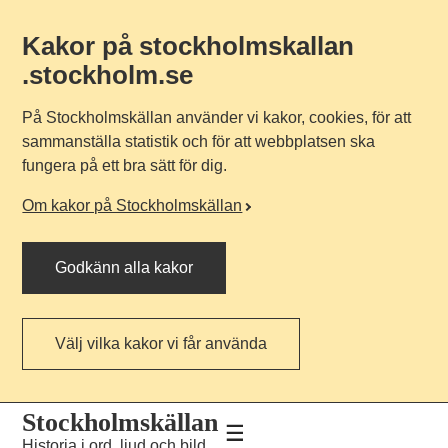
Kakor på stockholmskallan
.stockholm.se
På Stockholmskällan använder vi kakor, cookies, för att
sammanställa statistik och för att webbplatsen ska
fungera på ett bra sätt för dig.
Om kakor på Stockholmskällan
Godkänn alla kakor
Välj vilka kakor vi får använda
Till
Till
Stockholmskällan
navigationen
huvudinnehållet
Historia i ord, ljud och bild