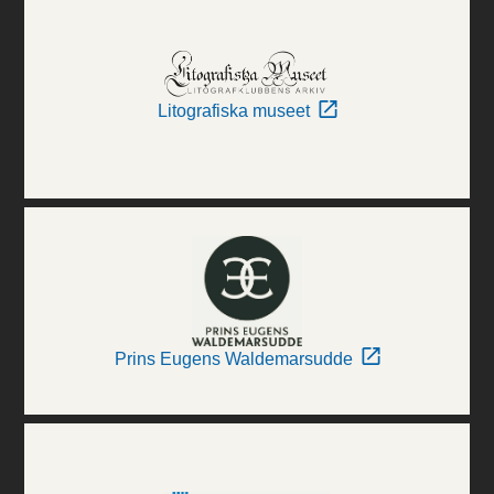
Litografiska museet
Prins Eugens Waldemarsudde