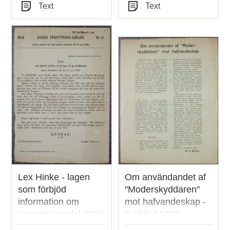
Tid
Tid
Text
Text
Typ
Typ
Lex Hinke - lagen
Om användandet af
som förbjöd
"Moderskyddaren"
information om
mot hafvandeskap -
preventivmedel 1910
flygblad 1908