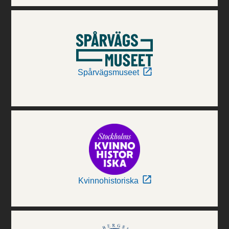
Spårvägsmuseet
Kvinnohistoriska