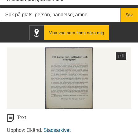
Fritextsök
Sök
Visa vad som finns nära mig
Text
Upphov: Okänd.
Stadsarkivet