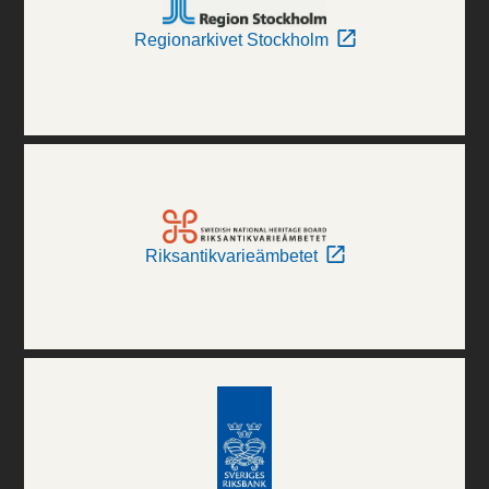
Regionarkivet Stockholm
Riksantikvarieämbetet