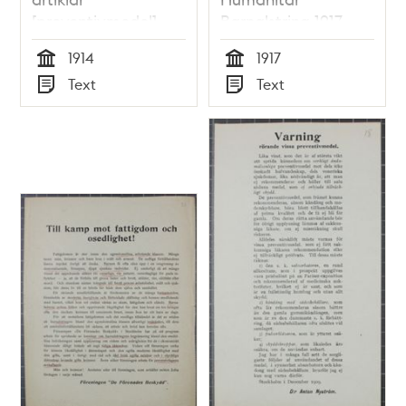
[preventivmedel]
Barnalstring 1917
1914 - publicisten
1914
1917
åtalad
Tid
Tid
Text
Text
Typ
Typ