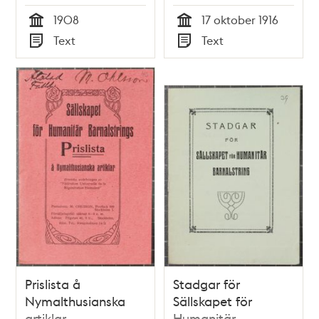
intervju med Dr
1908
17 oktober 1916
Anton Nyström 1916
Tid
Tid
Text
Text
Typ
Typ
Prislista å
Stadgar för
Nymalthusianska
Sällskapet för
artiklar
Humanitär