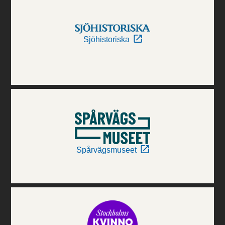
Sjöhistoriska
Spårvägsmuseet