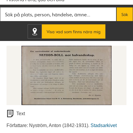
Fritextsök
Sök
Visa vad som finns nära mig
Text
Författare: Nyström, Anton (1842-1931).
Stadsarkivet