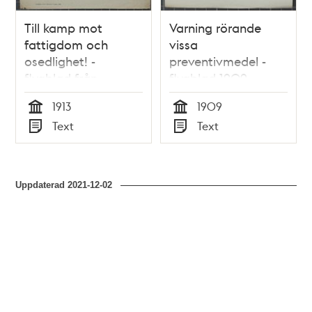
Till kamp mot
Varning rörande
fattigdom och
vissa
osedlighet! -
preventivmedel -
flygblad från
flygblad 1909
Föreningen De
1913
1909
Förenades Beskydd
Tid
Tid
Text
Text
1913
Typ
Typ
Uppdaterad
2021-12-02