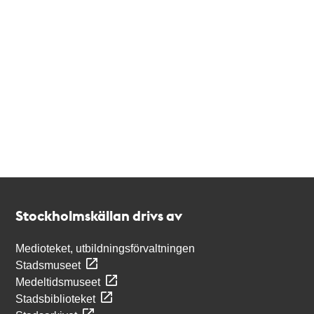
Kontakt
Stockholmskällan
Stockholmskällan drivs av
Medioteket, utbildningsförvaltningen
Stadsmuseet
Medeltidsmuseet
Stadsbiblioteket