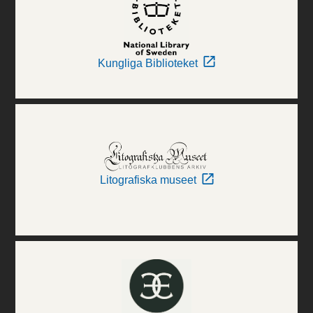
Kungliga Biblioteket
Litografiska museet