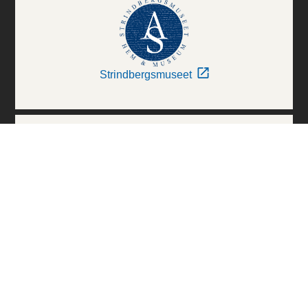
Strindbergsmuseet
Thielska Galleriet