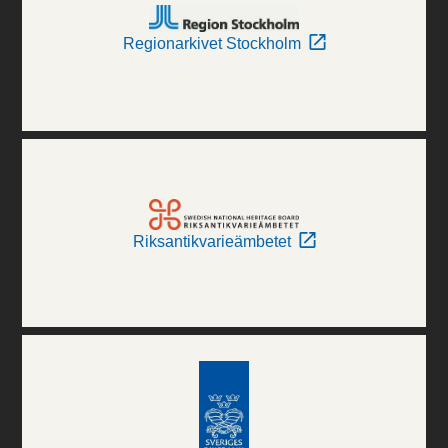
Regionarkivet Stockholm
Riksantikvarieämbetet