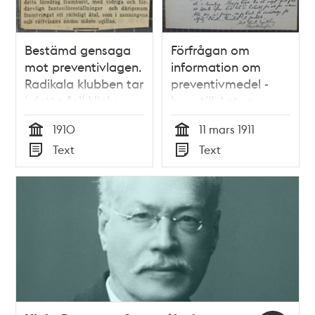
Bestämd gensaga
Förfrågan om
mot preventivlagen.
information om
Radikala klubben tar
preventivmedel -
i detta fall Hinke
brev till Anton
Bergegrens parti -
Nyström
1910
11 mars 1911
pressklipp
Tid
Tid
Text
Text
Typ
Typ