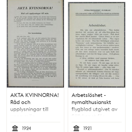
AKTA KVINNORNA!
Arbetslöshet -
Råd och
nymalthusianskt
upplysningar till
flygblad utgivet av
unga män -
Sällskapet för
sexualupplysningspamflett
Humanitär
1924
1921
1924
Barnalstring 1921