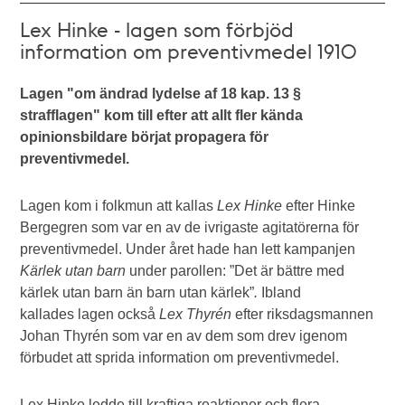
Lex Hinke - lagen som förbjöd
information om preventivmedel 1910
Lagen "om ändrad lydelse af 18 kap. 13 §
strafflagen" kom till efter att allt fler kända
opinionsbildare börjat propagera för
preventivmedel.
Lagen kom i folkmun att kallas
Lex Hinke
efter
Hinke
Bergegren som var en av de ivrigaste agitatörerna för
preventivmedel. Under året hade han lett kampanjen
Kärlek utan barn
under parollen:
”Det är bättre med
kärlek utan barn än barn utan kärlek”
.
Ibland
kallades lagen också
Lex Thyrén
efter riksdagsmannen
Johan Thyrén som var en av dem som drev igenom
förbudet att sprida information om preventivmedel.
Lex Hinke ledde till kraftiga reaktioner och flera