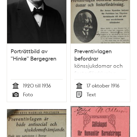
Porträttbild av
Preventivlagen
"Hinke" Bergegren
befordrar
könssjukdomar och
fosterfördrivning -
intervju med Dr
1920 till 1936
17 oktober 1916
Anton Nyström 1916
Tid
Tid
Foto
Text
Typ
Typ