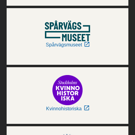
Spårvägsmuseet
Kvinnohistoriska