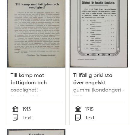
Till kamp mot
Tillfällig prislista
fattigdom och
över engelskt
osedlighet! -
gummi (kondonger) -
flygblad från
1915
Föreningen De
1913
1915
Förenades Beskydd
Tid
Tid
Text
Text
1913
Typ
Typ