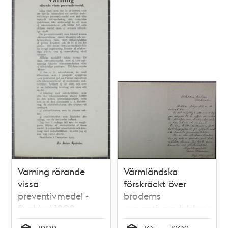
Varning rörande
Värmländska
vissa
förskräckt över
preventivmedel -
broderns
flygblad 1909
preventivmedelsbroschy