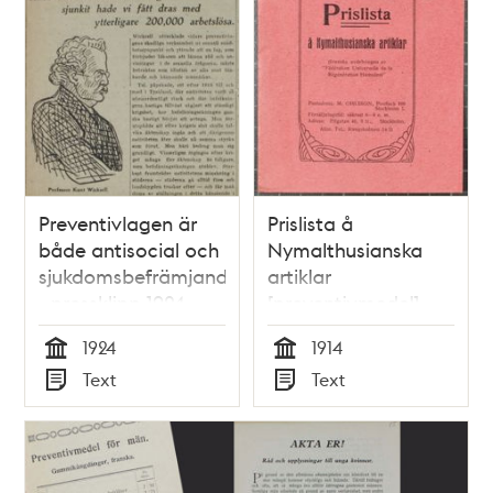
Preventivlagen är
Prislista å
både antisocial och
Nymalthusianska
sjukdomsbefrämjande
artiklar
- pressklipp 1924
[preventivmedel]
1914 - publicisten
1924
1914
åtalad
Tid
Tid
Text
Text
Typ
Typ