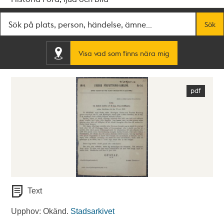
Fritextsök
Sök
Visa vad som finns nära mig
Text
Upphov: Okänd.
Stadsarkivet