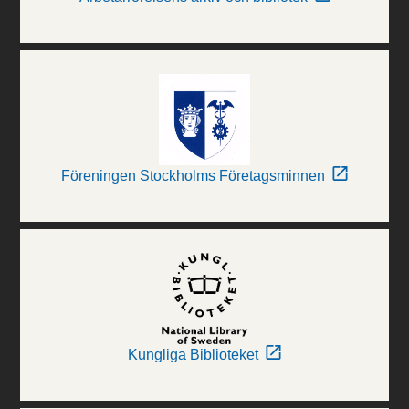
Föreningen Stockholms Företagsminnen
Kungliga Biblioteket