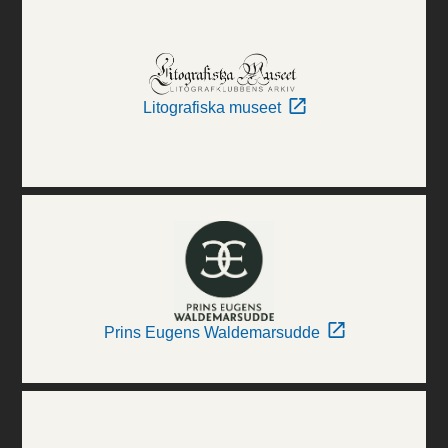
Litografiska museet
Prins Eugens Waldemarsudde