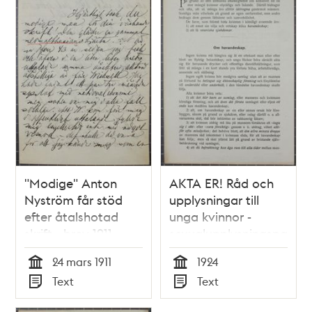
teman
"Modige" Anton
AKTA ER! Råd och
Nyström får stöd
upplysningar till
efter åtalshotad
unga kvinnor -
skrift - brev 1911
sexualupplysningspamfle
1924
24 mars 1911
1924
Tid
Tid
Text
Text
Typ
Typ