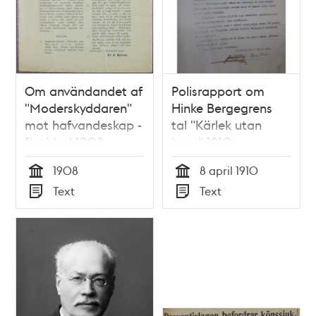
Om användandet af
Polisrapport om
"Moderskyddaren"
Hinke Bergegrens
mot hafvandeskap -
tal "Kärlek utan
flygblad 1908
barn" 1910
1908
8 april 1910
Tid
Tid
Text
Text
Typ
Typ