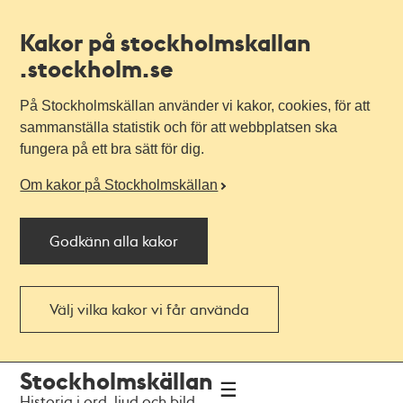
Kakor på stockholmskallan
.stockholm.se
På Stockholmskällan använder vi kakor, cookies, för att
sammanställa statistik och för att webbplatsen ska
fungera på ett bra sätt för dig.
Om kakor på Stockholmskällan
Godkänn alla kakor
Välj vilka kakor vi får använda
Till
Till
Stockholmskällan
navigationen
huvudinnehållet
Historia i ord, ljud och bild