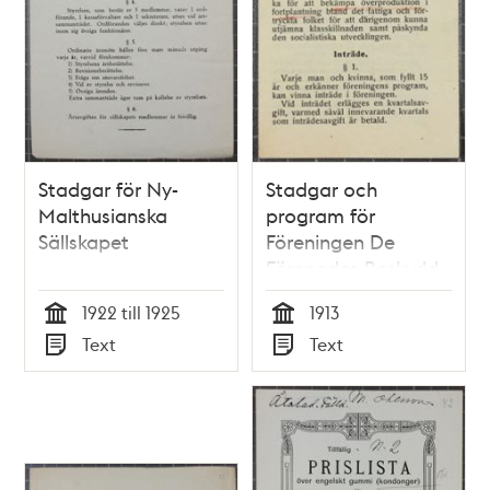
Stadgar för Ny-
Stadgar och
Malthusianska
program för
Sällskapet
Föreningen De
Förenades Beskydd -
1913
1922 till 1925
1913
Tid
Tid
Text
Text
Typ
Typ