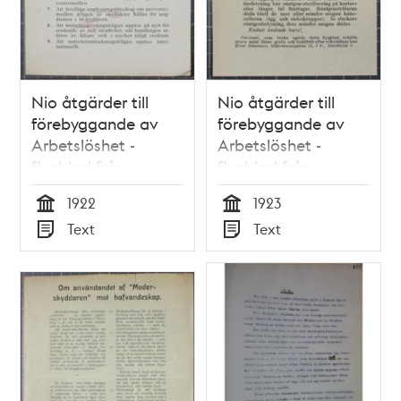
Nio åtgärder till
Nio åtgärder till
förebyggande av
förebyggande av
Arbetslöshet -
Arbetslöshet -
flygblad från
flygblad från
Sällskapet för
Sällskapet för
1922
1923
Humanitär
Humanitär
Tid
Tid
Text
Text
Barnalstring 1922
Barnalstring 1923
Typ
Typ