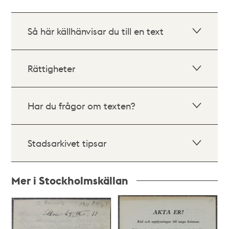
Så här källhänvisar du till en text
Rättigheter
Har du frågor om texten?
Stadsarkivet tipsar
Mer i Stockholmskällan
Relaterade
poster
och