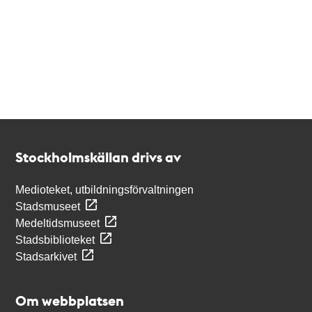
Kontakt
Stockholmskällan
Stockholmskällan drivs av
Medioteket, utbildningsförvaltningen
Stadsmuseet
Medeltidsmuseet
Stadsbiblioteket
Stadsarkivet
Om webbplatsen