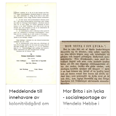
Meddelande till
Mor Brita i sin lycka
innehavare av
- socialreportage av
koloniträdgård om
Wendela Hebbe i
hyresinbetalning.
Aftonbladet 4
februari 1846