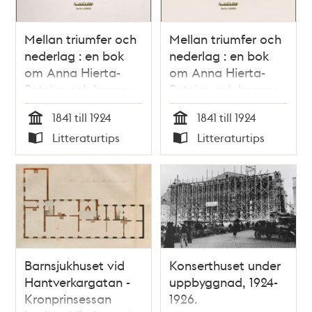
Mellan triumfer och
Mellan triumfer och
nederlag : en bok
nederlag : en bok
om Anna Hierta-
om Anna Hierta-
Retzius och hennes
Retzius och hennes
tid. Volym 1. Lars
tid. Volym 2. "A
1841 till 1924
1841 till 1924
Johan Hiertas
charming bitch of a
Tid
Tid
Litteraturtips
Litteraturtips
dotter Anna /
wife" / Gerda
Typ
Typ
Gerda Helena
Helena Lindskog
Lindskog
Barnsjukhuset vid
Konserthuset under
Hantverkargatan -
uppbyggnad, 1924-
Kronprinsessan
1926.