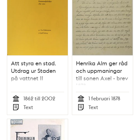
Att styra en stad.
Henrika Alm ger råd
Utdrag ur Staden
och uppmaningar
på vattnet II
till sonen Axel - brev
1878
1862 till 2002
1 februari 1878
Tid
Tid
Text
Text
Typ
Typ