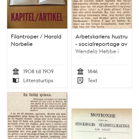
Filantroper / Harald
Arbetskarlens hustru
Norbelie
- socialreportage av
Wendela Hebbe i
Aftonbladet 21
januari 1846
1908 till 1909
1846
Tid
Tid
Litteraturtips
Text
Typ
Typ