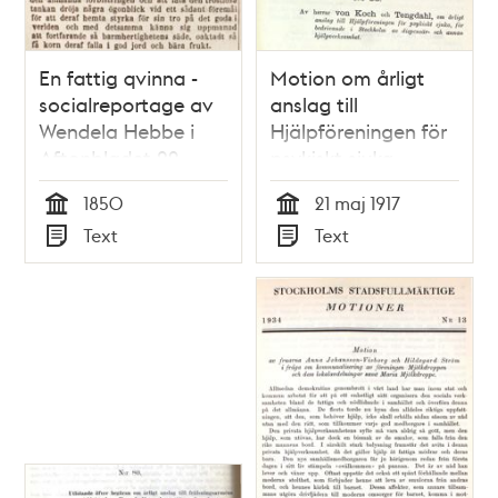
En fattig qvinna -
Motion om årligt
socialreportage av
anslag till
Wendela Hebbe i
Hjälpföreningen för
Aftonbladet 22
psykiskt sjuka -
februari 1850
Stadsfullmäktige
1850
21 maj 1917
1917
Tid
Tid
Text
Text
Typ
Typ