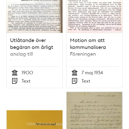
Utlåtande över
Motion om att
begäran om årligt
kommunalisera
anslag till
Föreningen
frälsningsarméns
Mjölkdroppen -
räddningshem för
stadsfullmäktige
1900
7 maj 1934
sedeslösa och
1934
Tid
Tid
Text
Text
prostituerade
Typ
Typ
kvinnor