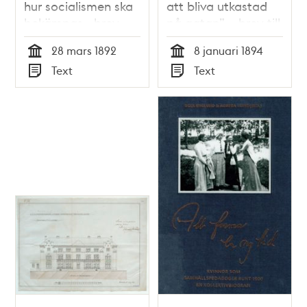
hur socialismen ska
att bliva utkastad
bekämpas - brev
på gatan” – brev till
1892
Dr Nyström 1894
28 mars 1892
8 januari 1894
Tid
Tid
Text
Text
Typ
Typ