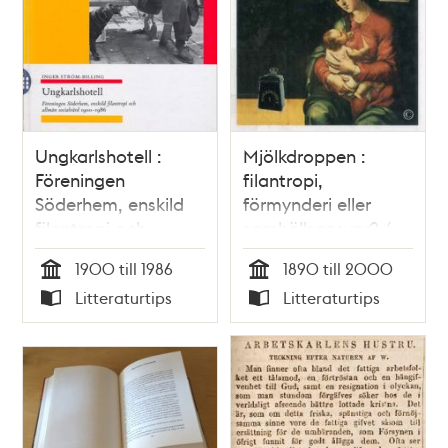
Ungkarlshotell :
Mjölkdroppen :
Föreningen
filantropi,
Söderhem, enskild
förmynderi eller
filantropi och
samhällsansvar? /
allmän socialvård
Anne-Marie
1900 till 1986
1890 till 2000
1900-1986 / Inger
Stenhammar
Tid
Tid
Litteraturtips
Litteraturtips
Ström-Billing
Typ
Typ