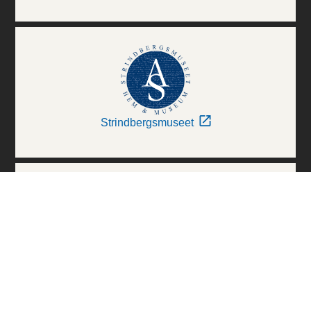
Strindbergsmuseet
Thielska Galleriet