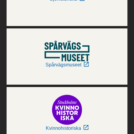
Spårvägsmuseet
Kvinnohistoriska