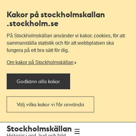
Kakor på stockholmskallan
.stockholm.se
På Stockholmskällan använder vi kakor, cookies, för att
sammanställa statistik och för att webbplatsen ska
fungera på ett bra sätt för dig.
Om kakor på Stockholmskällan
Godkänn alla kakor
Välj vilka kakor vi får använda
Till
Till
Stockholmskällan
navigationen
huvudinnehållet
Historia i ord, ljud och bild