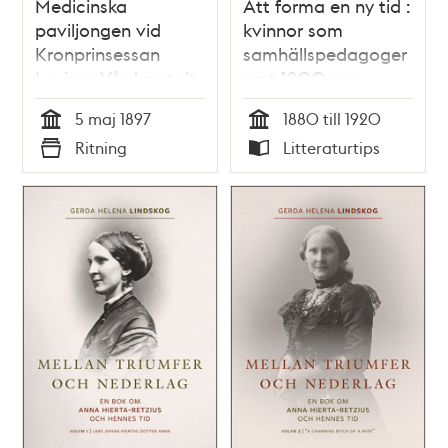
Medicinska
Att forma en ny tid :
paviljongen vid
kvinnor som
Kronprinsessan
samhällspedagoger
Lovisas Vårdanstalt
runt 1900 : en
för sjuka barn -
kollektivbiografi /
5 maj 1897
1880 till 1920
ritning 1897
Boel Englund (red)
Tid
Tid
Ritning
Litteraturtips
Typ
Typ