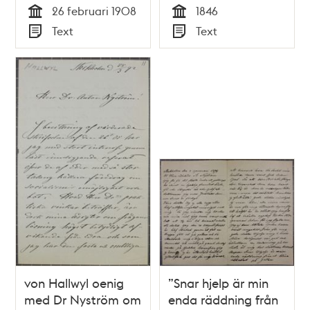
26 februari 1908
1846
Tid
Tid
Text
Text
Typ
Typ
von Hallwyl oenig
”Snar hjelp är min
med Dr Nyström om
enda räddning från