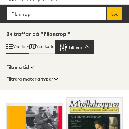
Sök
Fritextsök
Sök
Sökresultat
24
träffar på
Filantropi
Visa karta
Visa lista
Filtrera
Filtrera
Filtrera tid
Filtrera materialtyper
Visningsläge
Totalt
24
träffar
Lista
Karta