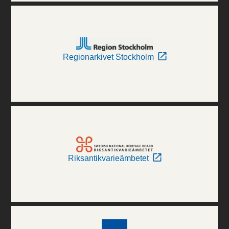
Regionarkivet Stockholm
Riksantikvarieämbetet