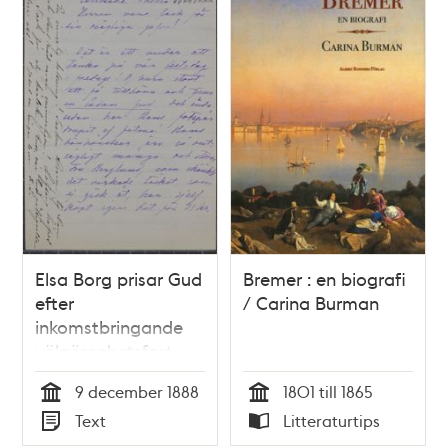
Elsa Borg prisar Gud
Bremer : en biografi
efter
/ Carina Burman
inkomstbringande
välgörenhetsfest –
brev till Thekla
9 december 1888
1801 till 1865
Wadström
Tid
Tid
Text
Litteraturtips
Typ
Typ