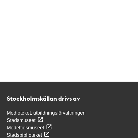
Kontakt
Stockholmskällan
Stockholmskällan drivs av
Medioteket, utbildningsförvaltningen
Stadsmuseet
Medeltidsmuseet
Stadsbiblioteket