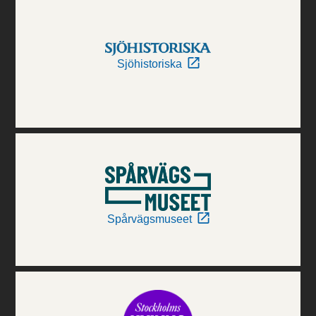
Sjöhistoriska
Spårvägsmuseet