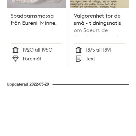
Spädbarnsmössa
Välgörenhet för de
från Eurenii Minne.
små - tidningsnotis
om Soeurs de
Charités verksamhet
1920 till 1950
1875 till 1891
Tid
Tid
Föremål
Text
Typ
Typ
Uppdaterad
2022-05-20