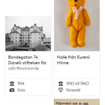
teman
Bondegatan 74.
Nalle från Eurenii
Danelii stiftelsen för
Minne
självförsörjande
kvinnor.
Gårdsinteriör
1914
1930 till 1960
Tid
Tid
Foto
Föremål
Typ
Typ