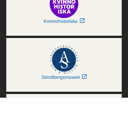
Kvinnohistoriska
Strindbergsmuseet