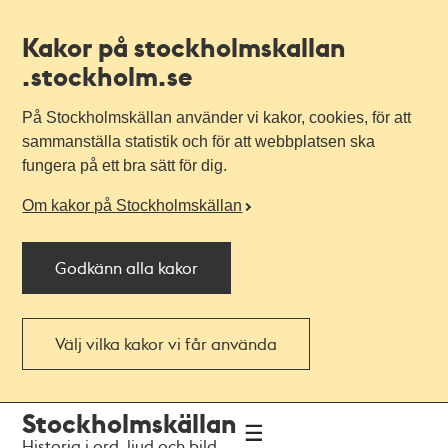
Kakor på stockholmskallan
.stockholm.se
På Stockholmskällan använder vi kakor, cookies, för att
sammanställa statistik och för att webbplatsen ska
fungera på ett bra sätt för dig.
Om kakor på Stockholmskällan
Godkänn alla kakor
Välj vilka kakor vi får använda
Till
Till
Stockholmskällan
navigationen
huvudinnehållet
Historia i ord, ljud och bild