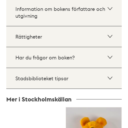
Information om bokens författare och
utgivning
Rättigheter
Har du frågor om boken?
Stadsbiblioteket tipsar
Mer i Stockholmskällan
Relaterade
poster
och