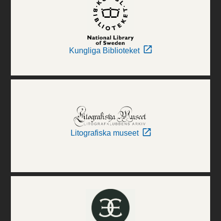
Kungliga Biblioteket
Litografiska museet