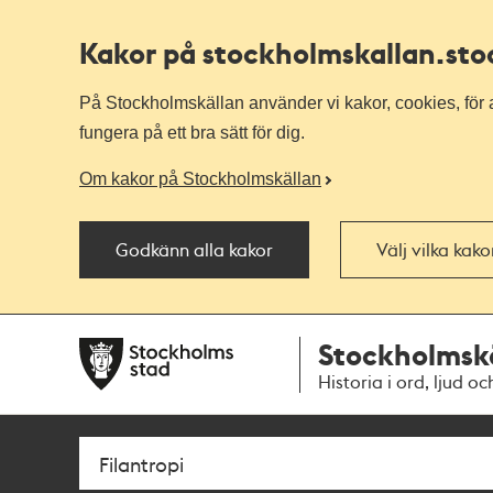
Kakor på stockholmskallan
.st
På Stockholmskällan använder vi kakor, cookies, för a
fungera på ett bra sätt för dig.
Om kakor på Stockholmskällan
Godkänn alla kakor
Välj vilka kak
Till
Till
Stockholmsk
navigationen
huvudinnehållet
Historia i ord, ljud oc
Sök
Fritextsök