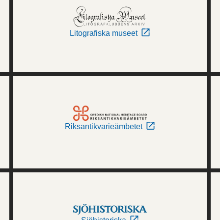
Litografiska museet
Riksantikvarieämbetet