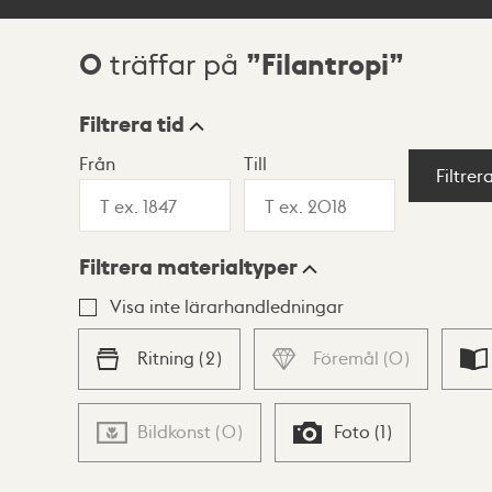
0
Filantropi
träffar på
Sökresultat
Filtrera tid
Från
Till
Visningsläge
Filtrer
Filtrera materialtyper
Lista
Karta
Visa inte lärarhandledningar
Ritning
(
2
)
Föremål
(
0
)
Bildkonst
(
0
)
Foto
(
1
)