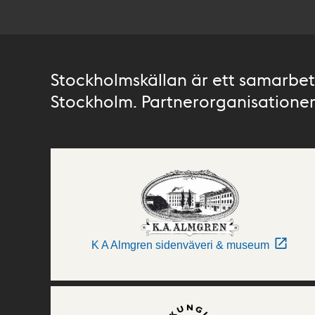
Stockholmskällan är ett samarbete
Stockholm. Partnerorganisationer 
K A Almgren sidenväveri & museum