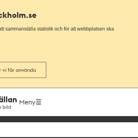
ockholm.se
tt sammanställa statistik och för att webbplatsen ska
or vi får använda
ällan
Meny
h bild