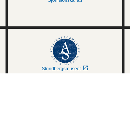
Sjöhistoriska
Strindbergsmuseet