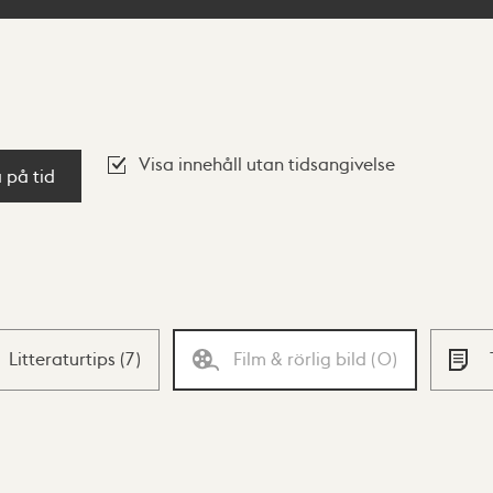
Visa innehåll utan tidsangivelse
a på tid
Litteraturtips
(
7
)
Film & rörlig bild
(
0
)