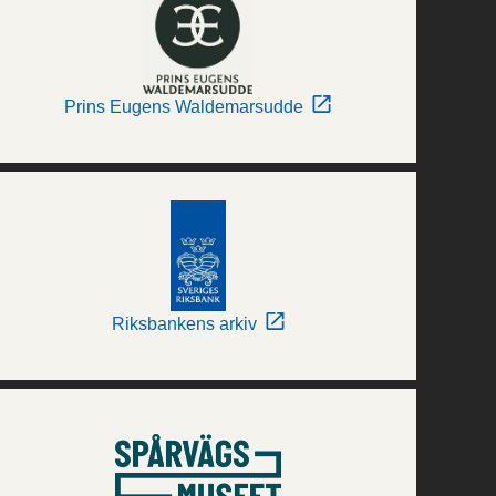
Prins Eugens Waldemarsudde
Riksbankens arkiv