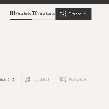
Visa karta
Visa lista
Filtrera
Filtrera
Text
(
14
)
Ljud
(
0
)
Karta
(
0
)