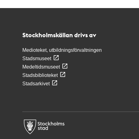
Kontakt
Stockholmskällan
Stockholmskällan drivs av
Medioteket, utbildningsförvaltningen
Stadsmuseet
Medeltidsmuseet
Stadsbiblioteket
Stadsarkivet