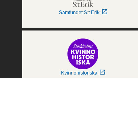
Samfundet S:t Erik
Kvinnohistoriska
Världskulturmuseerna