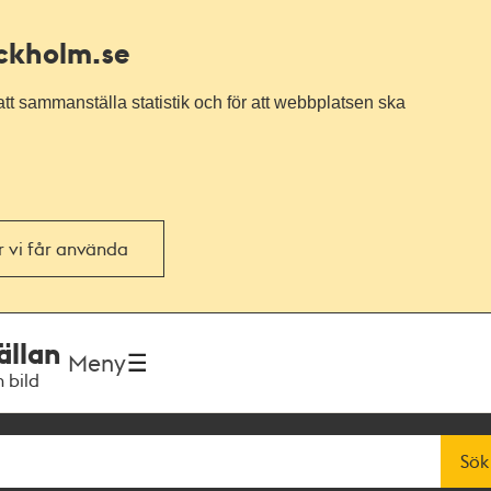
ockholm.se
tt sammanställa statistik och för att webbplatsen ska
or vi får använda
ällan
Meny
h bild
Sök