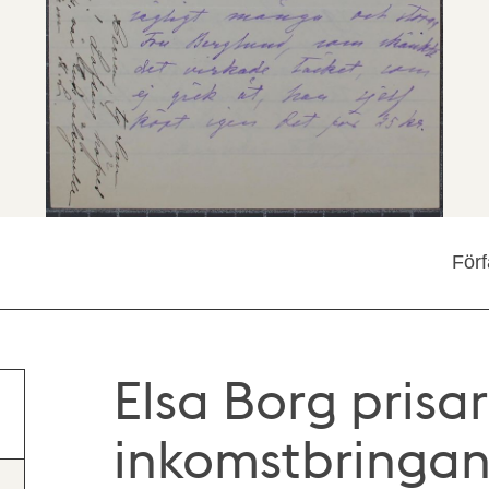
Förf
Elsa Borg prisa
inkomstbringa