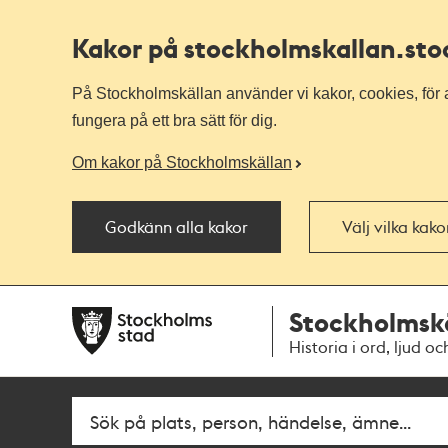
Kakor på stockholmskallan
.st
På Stockholmskällan använder vi kakor, cookies, för a
fungera på ett bra sätt för dig.
Om kakor på Stockholmskällan
Godkänn alla kakor
Välj vilka kak
Till
Till
Stockholmsk
navigationen
huvudinnehållet
Historia i ord, ljud oc
Fritextsök