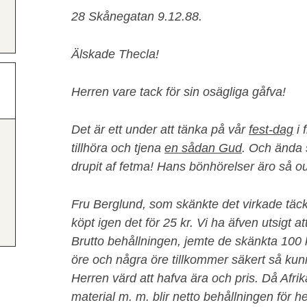
28 Skånegatan 9.12.88.
Älskade Thecla!
Herren vare tack för sin osägliga gåfva!
Det är ett under att tänka på vår
fest-dag
i 
tillhöra och tjena
en sådan Gud
. Och ända 
drupit af fetma! Hans bönhörelser äro så o
Fru Berglund, som skänkte det virkade täcket
köpt igen det för 25 kr. Vi ha äfven utsigt att
Brutto behållningen, jemte de skänkta 100 kr
öre och några öre tillkommer säkert så ku
Herren värd att hafva ära och pris. Då Afrika
material m. m. blir netto behållningen för