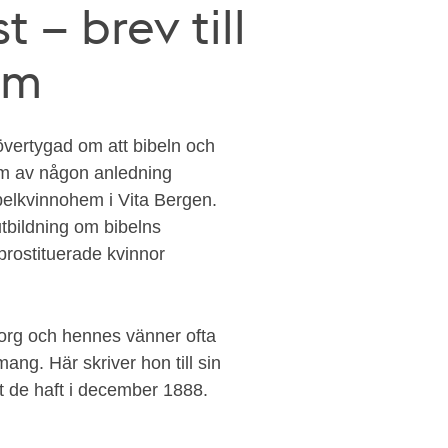
 – brev till
öm
övertygad om att bibeln och
om av någon anledning
ibelkvinnohem i Vita Bergen.
tbildning om bibelns
prostituerade kvinnor
org och hennes vänner ofta
ng. Här skriver hon till sin
 de haft i december 1888.