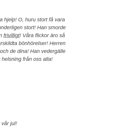
a hjelp! O, huru stort få vara
nderligen stort! Han smorde
en
frivilligt
! Våra flickor äro så
ärskildta bönhörelser! Herren
 och de dina! Han vedergälle
g helsning från oss alla!
vår jul!