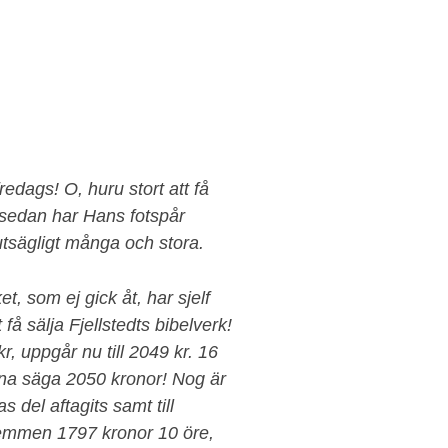
fredags! O, huru stort att få
sedan har Hans fotspår
utsägligt många och stora.
, som ej gick åt, har sjelf
 få sälja Fjellstedts bibelverk!
, uppgår nu till 2049 kr. 16
nna säga 2050 kronor! Nog är
s del aftagits samt till
 hemmen 1797 kronor 10 öre,