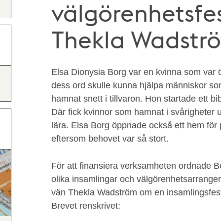
välgörenhetsfest
Thekla Wadstr
Elsa Dionysia Borg var en kvinna som var 
dess ord skulle kunna hjälpa människor s
hamnat snett i tillvaron. Hon startade ett b
Där fick kvinnor som hamnat i svårigheter
u
lära. Elsa Borg
öppnade också ett hem för 
eftersom behovet var så stort.
För att finansiera verksamheten ordnade B
olika insamlingar och välgörenhetsarrangema
vän Thekla Wadström om en insamlingsfest
Brevet renskrivet: