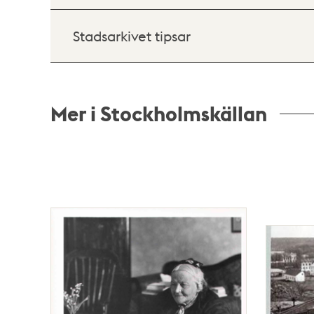
Stadsarkivet tipsar
Mer i Stockholmskällan
Relaterade
poster
och
teman