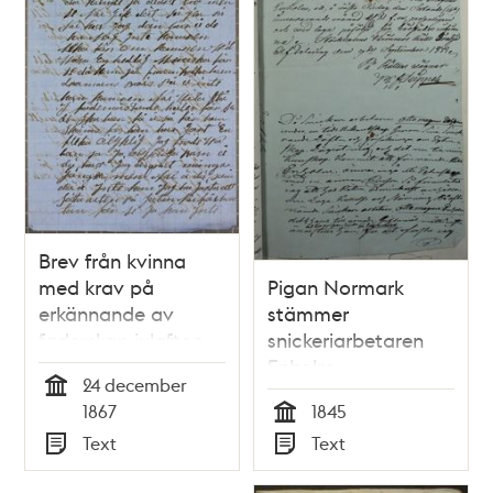
Brev från kvinna
med krav på
Pigan Normark
erkännande av
stämmer
faderskap julafton
snickeriarbetaren
1867
Enholm -
24 december
faderskapsmål
Tid
1867
1845
Tid
Text
Text
Typ
Typ