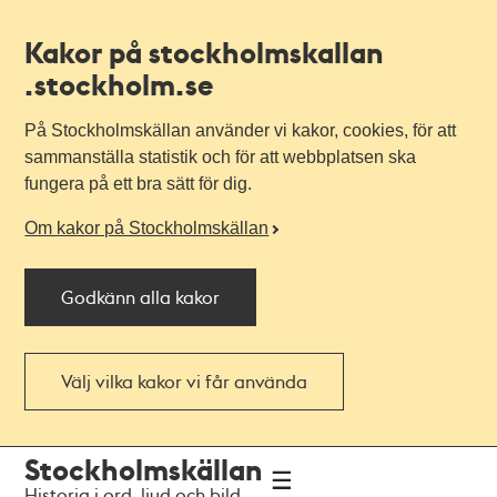
Kakor på stockholmskallan
.stockholm.se
På Stockholmskällan använder vi kakor, cookies, för att
sammanställa statistik och för att webbplatsen ska
fungera på ett bra sätt för dig.
Om kakor på Stockholmskällan
Godkänn alla kakor
Välj vilka kakor vi får använda
Till
Till
Stockholmskällan
navigationen
huvudinnehållet
Historia i ord, ljud och bild