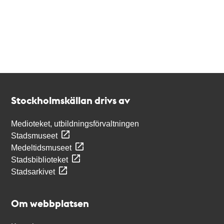
Kontakt
Stockholmskällan
Stockholmskällan drivs av
Medioteket, utbildningsförvaltningen
Stadsmuseet
Medeltidsmuseet
Stadsbiblioteket
Stadsarkivet
Om webbplatsen