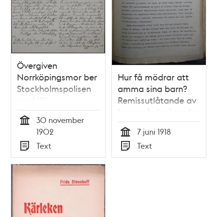
Övergiven
Norrköpingsmor ber
Hur få mödrar att
Stockholmspolisen
amma sina barn?
om hjälp
Remissutlåtande av
barnavårdsnämnden
30 november
1918
Tid
1902
7 juni 1918
Tid
Text
Text
Typ
Typ