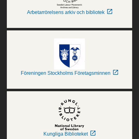
Arbetarrörelsens arkiv och bibliotek
Föreningen Stockholms Företagsminnen
Kungliga Biblioteket