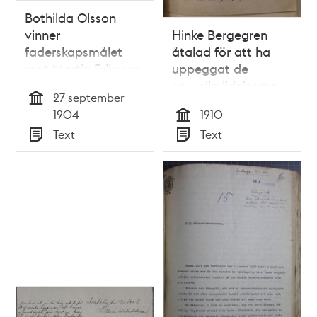
Bothilda Olsson
vinner
Hinke Bergegren
faderskapsmålet
åtalad för att ha
mot Martin Eriksson
uppeggat de
sexuella lidelserna -
27 september
hela
Tid
1904
1910
rättegångsmaterialet
Tid
Text
Text
1910
Typ
Typ