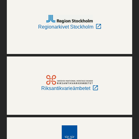
Regionarkivet Stockholm
Riksantikvarieämbetet