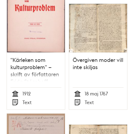
"Kärleken som
Övergiven moder vill
kulturproblem" –
inte skiljas
skrift av författaren
Frida Stéenhoff
1912
18 maj 1767
Tid
Tid
Text
Text
Typ
Typ