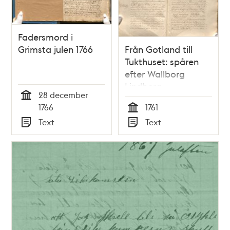
Fadersmord i
Grimsta julen 1766
Från Gotland till
Tukthuset: spåren
efter Wallborg
Lindberg
28 december
Tid
1766
1761
Tid
Text
Text
Typ
Typ