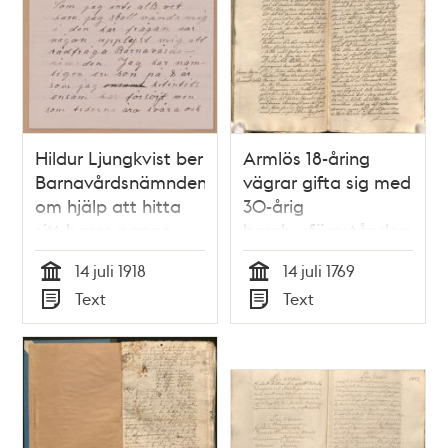
Hildur Ljungkvist ber
Armlös 18-åring
Barnavårdsnämnden
vägrar gifta sig med
om hjälp att hitta
30-årig
sitt barns pappa
barnhusförestånderska
14 juli 1918
14 juli 1769
Tid
Tid
Text
Text
Typ
Typ