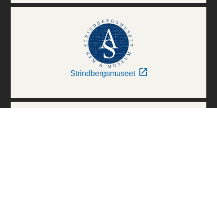
Strindbergsmuseet
Thielska Galleriet