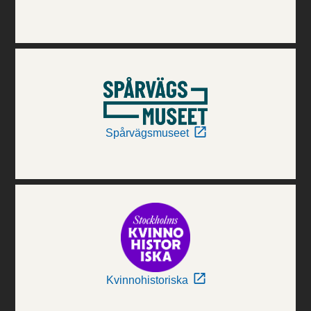
Spårvägsmuseet
Kvinnohistoriska