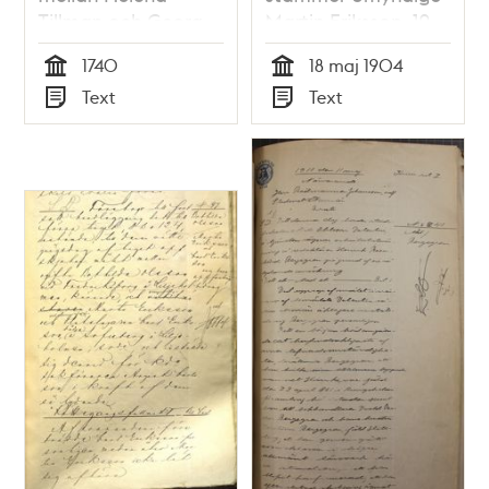
Tillman och Georg
Martin Eriksson, 19
Steffan 1740
1740
18 maj 1904
Tid
Tid
Text
Text
Typ
Typ