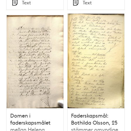
Tid
Tid
Text
Text
Typ
Typ
Domen i
Faderskapsmål:
faderskapsmålet
Bothilda Olsson, 25
mellan Helena
stämmer omyndige