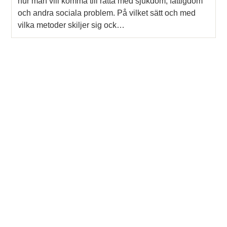
hur man vill komma till rätta med sjukdom, fattigdom
och andra sociala problem. På vilket sätt och med
vilka metoder skiljer sig ock…