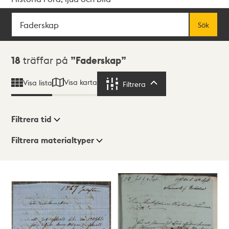
Sök
Fritextsök
Sök
Sökresultat
18
träffar på
Faderskap
Visa karta
Visa lista
Filtrera
Filtrera
Filtrera tid
Filtrera materialtyper
Visningsläge
Totalt
18
träffar
Lista
Karta