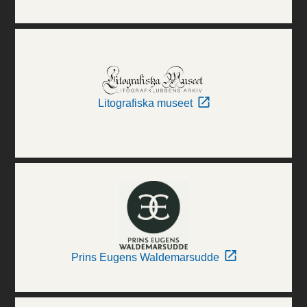
Litografiska museet
Prins Eugens Waldemarsudde