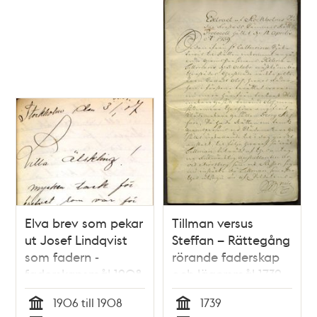
Elva brev som pekar
Tillman versus
ut Josef Lindqvist
Steffan – Rättegång
som fadern -
rörande faderskap
faderskapsmål 1908
och lägersmål 1739
1906 till 1908
1739