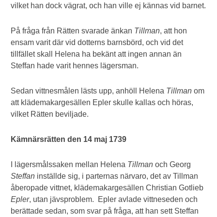
vilket han dock vägrat, och han ville ej kännas vid barnet.
På fråga från Rätten svarade änkan
Tillman
, att hon
ensam varit där vid dotterns barnsbörd, och vid det
tillfället skall Helena ha bekänt att ingen annan än
Steffan hade varit hennes lägersman.
Sedan vittnesmålen lästs upp, anhöll Helena
Tillman
om
att klädemakargesällen Epler skulle kallas och höras,
vilket Rätten beviljade.
Kämnärsrätten den 14 maj 1739
I lägersmålssaken mellan Helena
Tillman
och Georg
Steffan
inställde sig, i parternas närvaro, det av Tillman
åberopade vittnet, klädemakargesällen Christian Gotlieb
Epler
, utan jävsproblem. Epler avlade vittneseden och
berättade sedan, som svar på fråga, att han sett Steffan