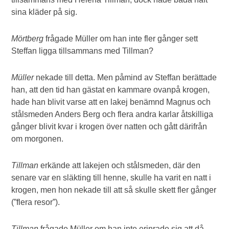
sina kläder på sig.
Mörtberg
frågade Müller om han inte fler gånger sett
Steffan ligga tillsammans med Tillman?
Müller
nekade till detta. Men påmind av Steffan berättade
han, att den tid han gästat en kammare ovanpå krogen,
hade han blivit varse att en lakej benämnd Magnus och
stålsmeden Anders Berg och flera andra karlar åtskilliga
gånger blivit kvar i krogen över natten och gått därifrån
om morgonen.
Tillman
erkände att lakejen och stålsmeden, där den
senare var en släkting till henne, skulle ha varit en natt i
krogen, men hon nekade till att så skulle skett fler gånger
(”flera resor”).
Tillman
frågade Müller om han inte erinrade sig att då