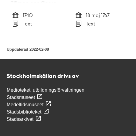
Tillman och Georg
Steffan 1740
1740
18 maj 1767
Tid
Tid
Text
Text
Typ
Typ
Uppdaterad
2022-02-08
Kontakt
Stockholmskällan
Stockholmskällan drivs av
Medioteket, utbildningsförvaltningen
Stadsmuseet
Medeltidsmuseet
Stadsbiblioteket
Stadsarkivet