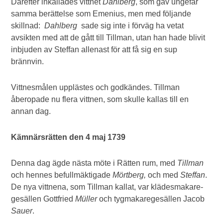
Därefter inkallades vittnet
Dahlberg
, som gav ungefär
samma berättelse som Emenius, men med följande
skillnad:
Dahlberg
sade sig inte i förväg ha vetat
avsikten med att de gått till Tillman, utan han hade blivit
inbjuden av Steffan allenast för att få sig en sup
brännvin.
Vittnesmålen upplästes och godkändes. Tillman
åberopade nu flera vittnen, som skulle kallas till en
annan dag.
Kämnärsrätten den 4 maj 1739
Denna dag ägde nästa möte i Rätten rum, med
Tillman
och hennes befullmäktigade
Mörtberg,
och med
Steffan
.
De nya vittnena, som Tillman kallat, var klädesmakare-
gesällen Gottfried
Müller
och tygmakaregesällen Jacob
Sauer
.