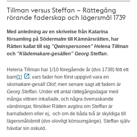
Tillman versus Steffan – Rättegång
rörande faderskap och lägersmål 1739
Med a
nledning av en skrivelse från Katarina
församling på Södermalm till Kämnärsrätten, har
Rätten kallat till sig
”Qwinspersonen” Helena Tillman
och
”Klädemakare-gesällen” Georg Steffan
.
Helena Tillman har 1/10 föregående år (dvs 1738) fött ett
barn
[1]
, vars fader hon först uppgivit vara en
skomakare-gesäll Olof
, men senare sagt att fadern är
Georg Steffan
. Under ett antal rättegångsdagar med
många vittnen inkallade, och några överraskande
vändningar, försöker Rätten avgöra om Steffan är
barnafadern eller ej, och om de båda två är skyldiga till
lägersmålsbrott (dvs olovligt könsumgänge). Steffan själv
hävdar sin oskuld.