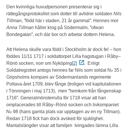
Den kvinnliga huvudpersonen presenterar sig i
rättegångsprotokollet som dotter till avlidne soldaten
Nils
Tillman
, ”född här i staden, 21 år gammal”. Hennes mor
Anna Tillman
håller krog på Södermalm, ”ofwan
Bondegatan”, och där bor och arbetar dottern Helena.
Att Helena skulle vara född i Stockholm är dock fel – hon
föddes 11/11 1717 i soldattorpet Lilla hagstugan i Råby–
Rönö socken, norr om Nyköping
[2]
. Enligt
Soldatregistret antogs hennes far Nils som soldat N
35 i
o
Gripsholms kompani av Södermanlands regemente
Poltava-året 1709, blev fånge (troligen vid kapitulationen
i Tönningen i maj 1713), men ”hemkom från fångenskap
1716”. Generalmönsterrulla för 1718 visar att han
omplacerades till Råby–Rönö socken och livkompaniet
N
98 (hans gamla plats var upptagen av en ny Tillman).
o
Redan 1718 fick han dock avsked för sjuklighet.
Mantalslängder visar att familjen tvingades lämna Lilla