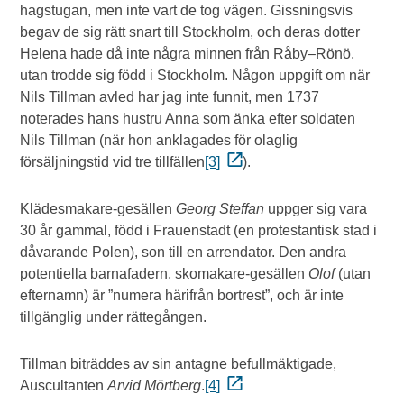
hagstugan, men inte vart de tog vägen. Gissningsvis
begav de sig rätt snart till Stockholm, och deras dotter
Helena hade då inte några minnen från Råby–Rönö,
utan trodde sig född i Stockholm. Någon uppgift om när
Nils Tillman avled har jag inte funnit, men 1737
noterades hans hustru Anna som änka efter soldaten
Nils Tillman (när hon anklagades för olaglig
försäljningstid vid tre tillfällen
[3]
).
Klädesmakare-gesällen
Georg Steffan
uppger sig vara
30 år gammal, född i Frauenstadt (en protestantisk stad i
dåvarande Polen), son till en arrendator. Den andra
potentiella barnafadern, skomakare-gesällen
Olof
(utan
efternamn) är ”numera härifrån bortrest”, och är inte
tillgänglig under rättegången.
Tillman biträddes av sin antagne befullmäktigade,
Auscultanten
Arvid Mörtberg
.
[4]