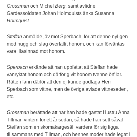
Grossman
och Michel
Berg
, samt avlidne
Gardessoldaten Johan Holmquists änka Susanna
Holmquist
.
Steffan
anmälde jäv mot Sperbach, för att denne nyligen
med hugg och slag överfallit honom, och kan förväntas
vara illasinnad mot honom.
Sperbach
erkände att han uppfattat att Steffan hade
vanryktat honom och därför givit honom tvenne örfilar.
Rätten fann därför att den ej kunde godtaga Herr
Sperbach som vittne, men de övriga avlade vittneseden,
etc.
Grossman
berättade att när han hade gästat Hustru Anna
Tillman vintern för ett år sedan, så hade han sett såväl
Steffan som en skomakargesäll vardera för sig ligga
tillsammans med Tillman, och hennes moder hade legat i