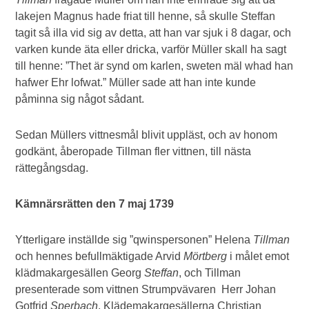
lakejen Magnus hade friat till henne, så skulle Steffan
tagit så illa vid sig av detta, att han var sjuk i 8 dagar, och
varken kunde äta eller dricka, varför Müller skall ha sagt
till henne: ”Thet är synd om karlen, sweten mäl whad han
hafwer Ehr lofwat.” Müller sade att han inte kunde
påminna sig något sådant.
Sedan Müllers vittnesmål blivit uppläst, och av honom
godkänt, åberopade Tillman fler vittnen, till nästa
rättegångsdag.
Kämnärsrätten den 7 maj 1739
Ytterligare inställde sig ”qwinspersonen” Helena
Tillman
och hennes befullmäktigade Arvid
Mörtberg
i målet emot
klädmakargesällen Georg
Steffan
, och Tillman
presenterade som vittnen Strumpvävaren Herr Johan
Gotfrid
Sperbach
, Klädemakargesällerna Christian