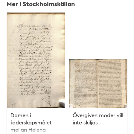
Mer i Stockholmskällan
Relaterade
poster
och
teman
Domen i
Övergiven moder vill
faderskapsmålet
inte skiljas
mellan Helena