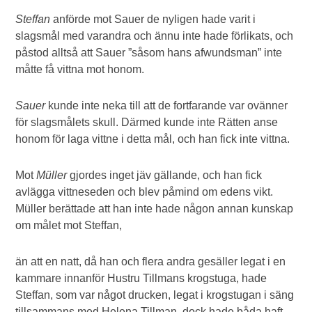
Steffan
anförde mot Sauer de nyligen hade varit i
slagsmål med varandra och ännu inte hade förlikats, och
påstod alltså att Sauer ”såsom hans afwundsman” inte
måtte få vittna mot honom.
Sauer
kunde inte neka till att de fortfarande var ovänner
för slagsmålets skull. Därmed kunde inte Rätten anse
honom för laga vittne i detta mål, och han fick inte vittna.
Mot
Müller
gjordes inget jäv gällande, och han fick
avlägga vittneseden och blev påmind om edens vikt.
Müller berättade att han inte hade någon annan kunskap
om målet mot Steffan,
än att en natt, då han och flera andra gesäller legat i en
kammare innanför Hustru Tillmans krogstuga, hade
Steffan, som var något drucken, legat i krogstugan i säng
tillsammans med Helena Tillman, dock hade båda haft