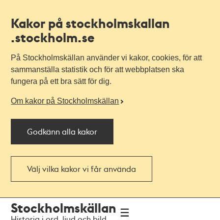
Kakor på stockholmskallan
.stockholm.se
På Stockholmskällan använder vi kakor, cookies, för att
sammanställa statistik och för att webbplatsen ska
fungera på ett bra sätt för dig.
Om kakor på Stockholmskällan
Godkänn alla kakor
Välj vilka kakor vi får använda
Till
Till
Stockholmskällan
navigationen
huvudinnehållet
Historia i ord, ljud och bild