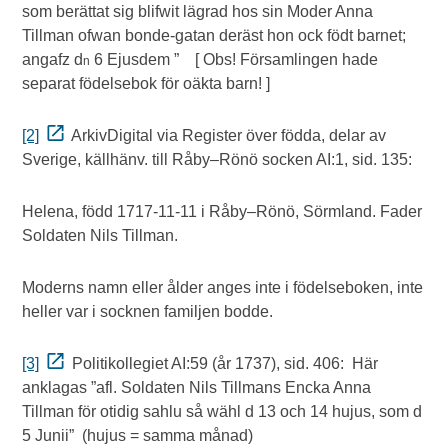
som berättat sig blifwit lägrad hos sin Moder Anna
Tillman ofwan bonde-gatan deräst hon ock födt barnet;
angafz d
6 Ejusdem ” [ Obs! Församlingen hade
n
separat födelsebok för oäkta barn! ]
[2]
ArkivDigital via Register över födda, delar av
Sverige, källhänv. till Råby–Rönö socken AI:1, sid. 135:
Helena, född 1717-11-11 i Råby–Rönö, Sörmland. Fader
Soldaten Nils Tillman.
Moderns namn eller ålder anges inte i födelseboken, inte
heller var i socknen familjen bodde.
[3]
Politikollegiet AI:59 (år 1737), sid. 406: Här
anklagas ”afl. Soldaten Nils Tillmans Encka Anna
Tillman för otidig sahlu så wähl d 13 och 14 hujus, som d
5 Junii” (hujus = samma månad)