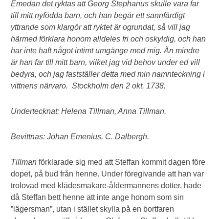
Emedan det ryktas att Georg Stephanus skulle vara far
till mitt nyfödda barn, och han begär ett sannfärdigt
yttrande som klargör att ryktet är ogrundat, så vill jag
härmed förklara honom alldeles fri och oskyldig, och han
har inte haft något intimt umgänge med mig. Än mindre
är han far till mitt barn, vilket jag vid behov under ed vill
bedyra, och jag fastställer detta med min namnteckning i
vittnens närvaro. Stockholm den 2 okt. 1738.
Undertecknat: Helena Tillman, Anna Tillman.
Bevittnas: Johan Emenius, C. Dalbergh.
Tillman
förklarade sig med att Steffan kommit dagen före
dopet, på bud från henne. Under föregivande att han var
trolovad med klädesmakare-åldermannens dotter, hade
då Steffan bett henne att inte ange honom som sin
”lägersman”, utan i stället skylla på en bortfaren