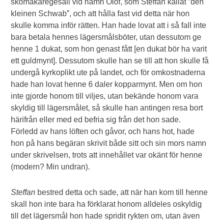
skomakaregesäll vid namn Olof, som Steffan kallat ”den
kleinen Schwab”, och att hålla fast vid detta när hon
skulle komma inför rätten. Han hade lovat att i så fall inte
bara betala hennes lägersmålsböter, utan dessutom ge
henne 1 dukat, som hon genast fått [en dukat bör ha varit
ett guldmynt]. Dessutom skulle han se till att hon skulle få
undergå kyrkoplikt ute på landet, och för omkostnaderna
hade han lovat henne 6 daler kopparmynt. Men om hon
inte gjorde honom till viljes, utan bekände honom vara
skyldig till lägersmålet, så skulle han antingen resa bort
härifrån eller med ed befria sig från det hon sade.
Förledd av hans löften och gåvor, och hans hot, hade
hon på hans begäran skrivit både sitt och sin mors namn
under skrivelsen, trots att innehållet var okänt för henne
(modern? Min undran).
Steffan
bestred detta och sade, att när han kom till henne
skall hon inte bara ha förklarat honom alldeles oskyldig
till det lägersmål hon hade spridit rykten om, utan även