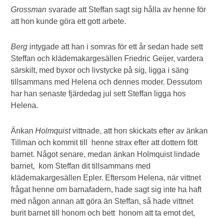
Grossman
svarade att Steffan sagt sig hålla av henne för
att hon kunde göra ett gott arbete.
Berg
intygade att han i somras för ett år sedan hade sett
Steffan och klädemakargesällen Friedric Geijer, vardera
särskilt, med byxor och livstycke på sig, ligga i säng
tillsammans med Helena och dennes moder. Dessutom
har han senaste fjärdedag jul sett Steffan ligga hos
Helena.
Änkan
Holmquist
vittnade, att hon skickats efter av änkan
Tillman och kommit till henne strax efter att dottern fött
barnet. Något senare, medan änkan Holmquist lindade
barnet, kom Steffan dit tillsammans med
klädemakargesällen Epler. Eftersom Helena, när vittnet
frågat henne om barnafadern, hade sagt sig inte ha haft
med någon annan att göra än Steffan, så hade vittnet
burit barnet till honom och bett honom att ta emot det,