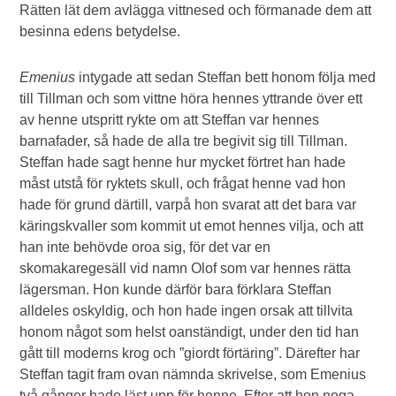
Rätten lät dem avlägga vittnesed och förmanade dem att
besinna edens betydelse.
Emenius
intygade att sedan Steffan bett honom följa med
till Tillman och som vittne höra hennes yttrande över ett
av henne utspritt rykte om att Steffan var hennes
barnafader, så hade de alla tre begivit sig till Tillman.
Steffan hade sagt henne hur mycket förtret han hade
måst utstå för ryktets skull, och frågat henne vad hon
hade för grund därtill, varpå hon svarat att det bara var
käringskvaller som kommit ut emot hennes vilja, och att
han inte behövde oroa sig, för det var en
skomakaregesäll vid namn Olof som var hennes rätta
lägersman. Hon kunde därför bara förklara Steffan
alldeles oskyldig, och hon hade ingen orsak att tillvita
honom något som helst oanständigt, under den tid han
gått till moderns krog och ”giordt förtäring”. Därefter har
Steffan tagit fram ovan nämnda skrivelse, som Emenius
två gånger hade läst upp för henne. Efter att hon noga