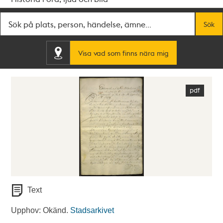
Fritextsök
Sök
Visa vad som finns nära mig
Text
Upphov: Okänd.
Stadsarkivet