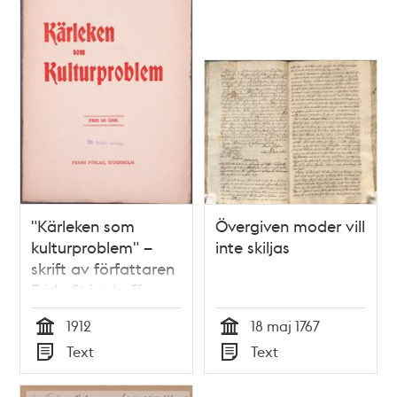
"Kärleken som
Övergiven moder vill
kulturproblem" –
inte skiljas
skrift av författaren
Frida Stéenhoff
1912
18 maj 1767
Tid
Tid
Text
Text
Typ
Typ