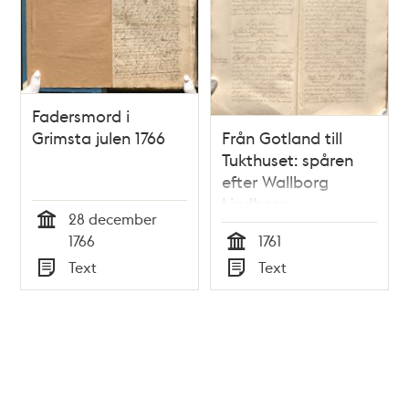
Fadersmord i
Grimsta julen 1766
Från Gotland till
Tukthuset: spåren
efter Wallborg
Lindberg
28 december
Tid
1766
1761
Tid
Text
Text
Typ
Typ