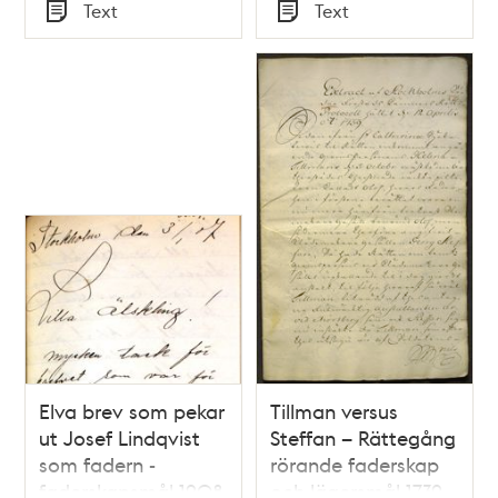
Tid
Text
Text
Typ
Typ
Elva brev som pekar
Tillman versus
ut Josef Lindqvist
Steffan – Rättegång
som fadern -
rörande faderskap
faderskapsmål 1908
och lägersmål 1739