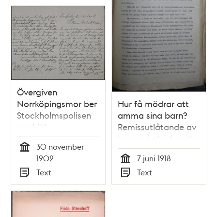
Övergiven
Norrköpingsmor ber
Hur få mödrar att
Stockholmspolisen
amma sina barn?
om hjälp
Remissutlåtande av
barnavårdsnämnden
30 november
1918
Tid
1902
7 juni 1918
Tid
Text
Text
Typ
Typ