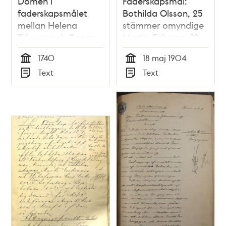
Domen i
Faderskapsmål:
faderskapsmålet
Bothilda Olsson, 25
mellan Helena
stämmer omyndige
Tillman och Georg
Martin Eriksson, 19
Steffan 1740
1740
18 maj 1904
Tid
Tid
Text
Text
Typ
Typ