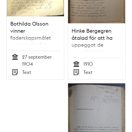
Bothilda Olsson
vinner
Hinke Bergegren
faderskapsmålet
åtalad för att ha
mot Martin Eriksson
uppeggat de
sexuella lidelserna -
27 september
hela
Tid
1904
1910
rättegångsmaterialet
Tid
Text
Text
1910
Typ
Typ