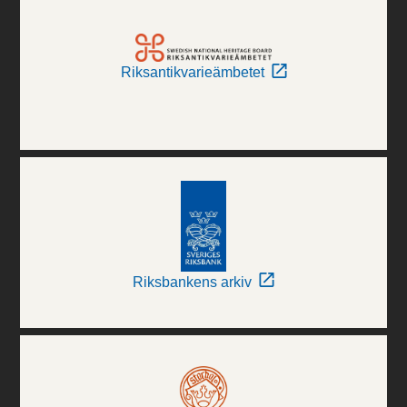
Riksantikvarieämbetet
Riksbankens arkiv