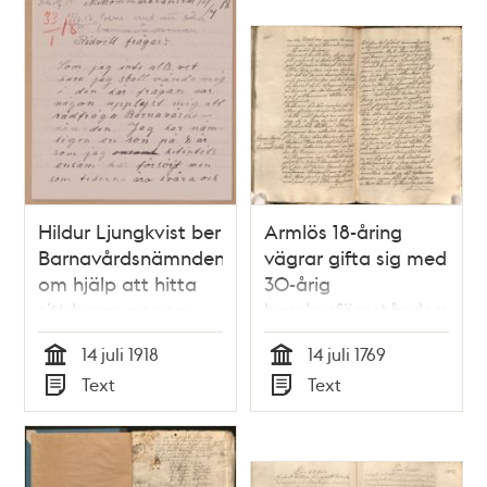
Hildur Ljungkvist ber
Armlös 18-åring
Barnavårdsnämnden
vägrar gifta sig med
om hjälp att hitta
30-årig
sitt barns pappa
barnhusförestånderska
14 juli 1918
14 juli 1769
Tid
Tid
Text
Text
Typ
Typ