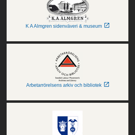
K A Almgren sidenväveri & museum
Arbetarrörelsens arkiv och bibliotek