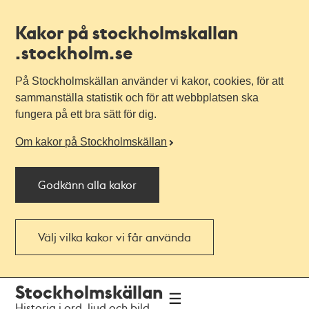
Kakor på stockholmskallan
.stockholm.se
På Stockholmskällan använder vi kakor, cookies, för att
sammanställa statistik och för att webbplatsen ska
fungera på ett bra sätt för dig.
Om kakor på Stockholmskällan
Godkänn alla kakor
Välj vilka kakor vi får använda
Till
Till
Stockholmskällan
navigationen
huvudinnehållet
Historia i ord, ljud och bild