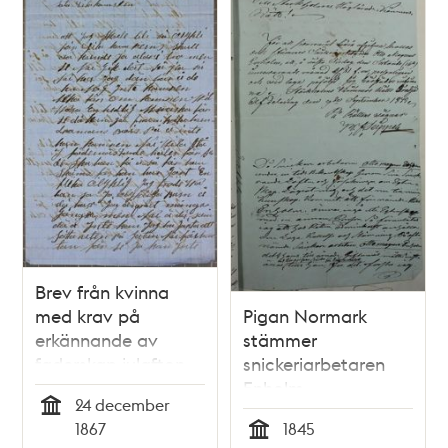
Brev från kvinna
med krav på
Pigan Normark
erkännande av
stämmer
faderskap julafton
snickeriarbetaren
1867
Enholm -
24 december
faderskapsmål
Tid
1867
1845