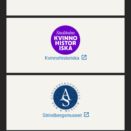
Kvinnohistoriska
Strindbergsmuseet