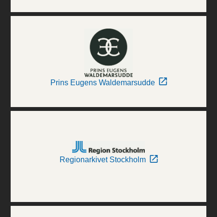
Prins Eugens Waldemarsudde
Regionarkivet Stockholm