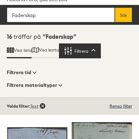
Sök
Fritextsök
Sök
Sökresultat
16
träffar på
Faderskap
Visa karta
Visa lista
Filtrera
Filtrera
Filtrera tid
Filtrera materialtyper
Visningsläge
Totalt
Valda filter:
Text
Rensa filter
16
träffar
Lista
Karta