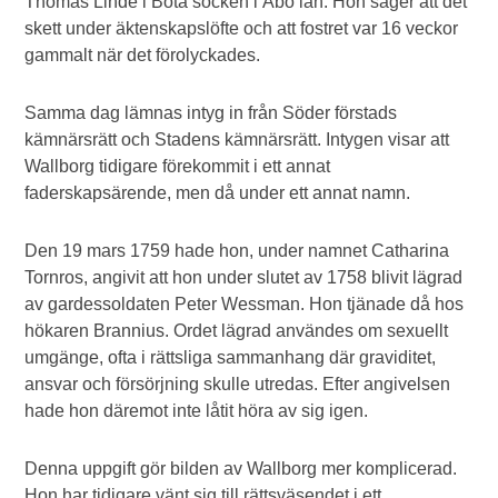
Thomas Linde i Bota socken i Åbo län. Hon säger att det
skett under äktenskapslöfte och att fostret var 16 veckor
gammalt när det förolyckades.
Samma dag lämnas intyg in från Söder förstads
kämnärsrätt och Stadens kämnärsrätt. Intygen visar att
Wallborg tidigare förekommit i ett annat
faderskapsärende, men då under ett annat namn.
Den 19 mars 1759 hade hon, under namnet Catharina
Tornros, angivit att hon under slutet av 1758 blivit lägrad
av gardessoldaten Peter Wessman. Hon tjänade då hos
hökaren Brannius. Ordet lägrad användes om sexuellt
umgänge, ofta i rättsliga sammanhang där graviditet,
ansvar och försörjning skulle utredas. Efter angivelsen
hade hon däremot inte låtit höra av sig igen.
Denna uppgift gör bilden av Wallborg mer komplicerad.
Hon har tidigare vänt sig till rättsväsendet i ett