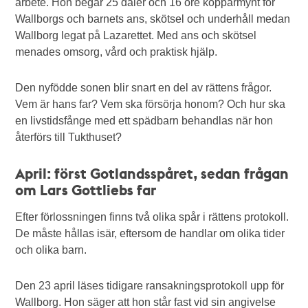
arbete. Hon begär 25 daler och 16 öre kopparmynt för
Wallborgs och barnets ans, skötsel och underhåll medan
Wallborg legat på Lazarettet. Med ans och skötsel
menades omsorg, vård och praktisk hjälp.
Den nyfödde sonen blir snart en del av rättens frågor.
Vem är hans far? Vem ska försörja honom? Och hur ska
en livstidsfånge med ett spädbarn behandlas när hon
återförs till Tukthuset?
April: först Gotlandsspåret, sedan frågan
om Lars Gottliebs far
Efter förlossningen finns två olika spår i rättens protokoll.
De måste hållas isär, eftersom de handlar om olika tider
och olika barn.
Den 23 april läses tidigare ransakningsprotokoll upp för
Wallborg. Hon säger att hon står fast vid sin angivelse