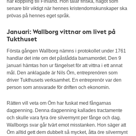
har koppling till Finland. Hon talar finska, något som
senare blir viktigt när hennes kristendomskunskaper ska
prövas på hennes eget språk.
Januari: Wallborg vittnar om livet på
Tukthuset
Första gången Wallborg nämns i protokollet under 1761
handlar det inte om det påstådda barnamordet. Den 9
januari hämtas hon ur fängelset för att vittna i ett annat
mål. Den anklagade är Nils Örn, entreprenören som
driver Tukthusets verksamhet. En entreprenör var den
person som ansvarade för driften och ekonomin.
Rätten vill veta om Örn har fuskat med fångarnas
dagpenning. Denna dagpenning kallades tractamente
och skulle vara fyra öre silvermynt per fånge och dag.
Wallborgs svar går tvärt emot misstanken. Hon säger att
Örn alltid gett dem dubbelt så mycket, åtta öre silvermynt