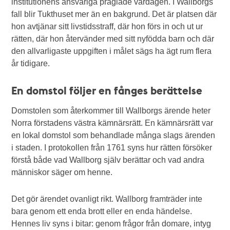
institutionens ansvariga präglade vardagen. I Wallborgs
fall blir Tukthuset mer än en bakgrund. Det är platsen där
hon avtjänar sitt livstidsstraff, där hon förs in och ut ur
rätten, där hon återvänder med sitt nyfödda barn och där
den allvarligaste uppgiften i målet sägs ha ägt rum flera
år tidigare.
En domstol följer en fånges berättelse
Domstolen som återkommer till Wallborgs ärende heter
Norra förstadens västra kämnärsrätt. En kämnärsrätt var
en lokal domstol som behandlade många slags ärenden
i staden. I protokollen från 1761 syns hur rätten försöker
förstå både vad Wallborg själv berättar och vad andra
människor säger om henne.
Det gör ärendet ovanligt rikt. Wallborg framträder inte
bara genom ett enda brott eller en enda händelse.
Hennes liv syns i bitar: genom frågor från domare, intyg