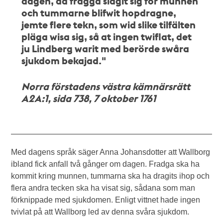
dagen, då fragga slagit sig för munnen
och tummarne blifwit hopdragne,
jemte flere tekn, som wid slike tilfälten
pläga wisa sig, så at ingen twiflat, det
ju Lindberg warit med berörde swåra
sjukdom bekajad."
Norra förstadens västra kämnärsrätt
A2A:1, sida 738, 7 oktober 1761
Med dagens språk säger Anna Johansdotter att Wallborg
ibland fick anfall två gånger om dagen. Fradga ska ha
kommit kring munnen, tummarna ska ha dragits ihop och
flera andra tecken ska ha visat sig, sådana som man
förknippade med sjukdomen. Enligt vittnet hade ingen
tvivlat på att Wallborg led av denna svåra sjukdom.