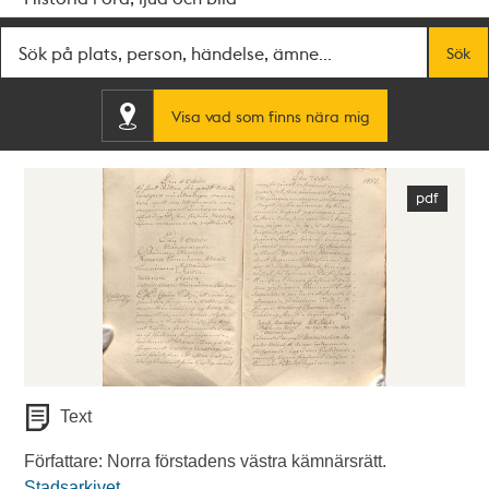
Fritextsök
Sök
Visa vad som finns nära mig
Text
Författare: Norra förstadens västra kämnärsrätt.
Stadsarkivet