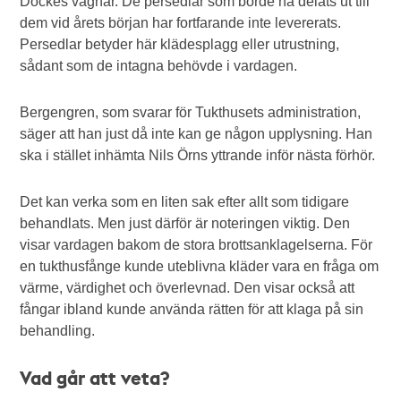
Dockes vägnar. De persedlar som borde ha delats ut till
dem vid årets början har fortfarande inte levererats.
Persedlar betyder här klädesplagg eller utrustning,
sådant som de intagna behövde i vardagen.
Bergengren, som svarar för Tukthusets administration,
säger att han just då inte kan ge någon upplysning. Han
ska i stället inhämta Nils Örns yttrande inför nästa förhör.
Det kan verka som en liten sak efter allt som tidigare
behandlats. Men just därför är noteringen viktig. Den
visar vardagen bakom de stora brottsanklagelserna. För
en tukthusfånge kunde uteblivna kläder vara en fråga om
värme, värdighet och överlevnad. Den visar också att
fångar ibland kunde använda rätten för att klaga på sin
behandling.
Vad går att veta?