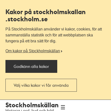
Kakor på stockholmskallan
.stockholm.se
På Stockholmskällan använder vi kakor, cookies, för att
sammanställa statistik och för att webbplatsen ska
fungera på ett bra sätt för dig.
Om kakor på Stockholmskällan
Godkänn alla kakor
Välj vilka kakor vi får använda
Till
Till
Stockholmskällan
navigationen
huvudinnehållet
Historia i ord, ljud och bild