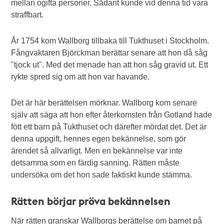
mellan ogifta personer. Sådant kunde vid denna tid vara
straffbart.
År 1754 kom Wallborg tillbaka till Tukthuset i Stockholm.
Fångvaktaren Björckman berättar senare att hon då såg
"tjock ut". Med det menade han att hon såg gravid ut. Ett
rykte spred sig om att hon var havande.
Det är här berättelsen mörknar. Wallborg kom senare
själv att säga att hon efter återkomsten från Gotland hade
fött ett barn på Tukthuset och därefter mördat det. Det är
denna uppgift, hennes egen bekännelse, som gör
ärendet så allvarligt. Men en bekännelse var inte
detsamma som en färdig sanning. Rätten måste
undersöka om det hon sade faktiskt kunde stämma.
Rätten börjar pröva bekännelsen
När rätten granskar Wallborgs berättelse om barnet på