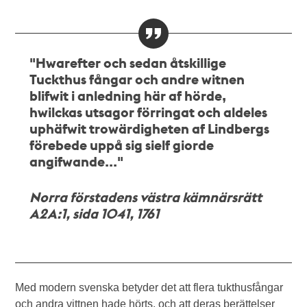
"Hwarefter och sedan åtskillige
Tuckthus fångar och andre witnen
blifwit i anledning här af hörde,
hwilckas utsagor förringat och aldeles
uphäfwit trowärdigheten af Lindbergs
förebede uppå sig sielf giorde
angifwande..."
Norra förstadens västra kämnärsrätt
A2A:1, sida 1041, 1761
Med modern svenska betyder det att flera tukthusfångar
och andra vittnen hade hörts, och att deras berättelser