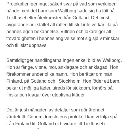
Protokollen ger inget säkert svar på vad som verkligen
hände med det barn som Wallborg sade sig ha fött på
Tukthuset efter återkomsten från Gotland. Det mest
avgörande är i stället att rätten till slut inte verkar lita på
hennes egen bekännelse. Vittnen och läkare gör att
trovärdigheten i hennes angivelse mot sig själv minskar
och till sist upphävs.
Samtidigt ger handlingarna ingen enkel bild av Wallborg.
Hon är fånge, vittne, mor, anklagare och anklagad. Hon
förekommer under olika namn. Hon berättar om män i
Finland, på Gotland och i Stockholm. Hon föder ett barn,
pekar ut möjliga fäder, utreds för sjukdom, förhörs på
finska och klagar över uteblivna kläder.
Det är just mängden av detaljer som gör ärendet
värdefullt. Genom domstolens protokoll kan vi följa spår
från Finland till Gotland och vidare till Tukthuset i