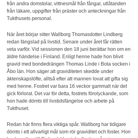
från andra domstolar, vittnesmål från fångar, utlåtanden
från läkare, uppgifter från präster och anteckningar från
Tukthusets personal.
När året börjar sitter Wallborg Thomasdotter Lindberg
redan fängslad på livstid. Senare under året får rätten
veta varför. Vid sessionen den 18 juni berättar hon om en
äldre händelse i Finland. Enligt henne hade hon blivit
gravid med bondedrängen Thomas Linde i Bota socken i
Åbo län. Hon säger att graviditeten skedde under
äktenskapslöfte, alltså efter att mannen lovat att gifta sig
med henne. Fostret var bara 16 veckor gammalt när det
gick förlorat. Det var för detta, fostrets förolyckande, som
hon hade dömts till livstidsfängelse och arbete på
Tukthuset.
Redan här finns flera viktiga spår. Wallborg har tidigare
dömts i ett allvarligt mål som rör graviditet och foster. Hon