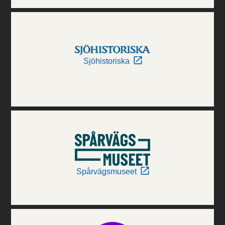
Sjöhistoriska
Spårvägsmuseet