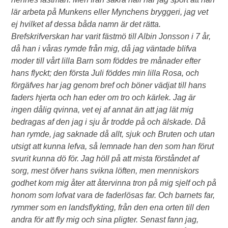
lär arbeta på Munkens eller Mynchens bryggeri, jag vet
ej hvilket af dessa båda namn är det rätta.
Brefskrifverskan har varit fästmö till Albin Jonsson i 7 år,
då han i våras rymde från mig, då jag väntade blifva
moder till vårt lilla Barn som föddes tre månader efter
hans flyckt; den första Juli föddes min lilla Rosa, och
förgäfves har jag genom bref och böner vädjat till hans
faders hjerta och han eder om tro och kärlek. Jag är
ingen dålig qvinna, vet ej af annat än att jag lät mig
bedragas af den jag i sju år trodde på och älskade. Då
han rymde, jag saknade då allt, sjuk och Bruten och utan
utsigt att kunna lefva, så lemnade han den som han förut
svurit kunna dö för. Jag höll på att mista förståndet af
sorg, mest öfver hans svikna löften, men menniskors
godhet kom mig åter att återvinna tron på mig sjelf och på
honom som lofvat vara de faderlösas far. Och barnets far,
rymmer som en landsflykting, från den ena orten till den
andra för att fly mig och sina pligter. Senast fann jag,