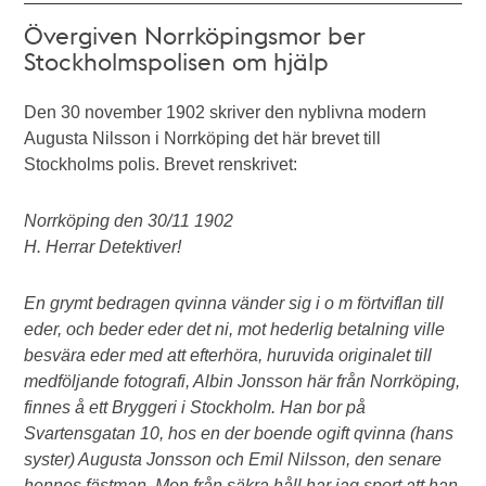
Övergiven Norrköpingsmor ber
Stockholmspolisen om hjälp
Den 30 november 1902 skriver den nyblivna modern
Augusta Nilsson i Norrköping det här brevet till
Stockholms polis. Brevet renskrivet:
Norrköping den 30/11 1902
H. Herrar Detektiver!
En grymt bedragen qvinna vänder sig i o m förtviflan till
eder, och beder eder det ni, mot hederlig betalning ville
besvära eder med att efterhöra, huruvida originalet till
medföljande fotografi, Albin Jonsson här från Norrköping,
finnes å ett Bryggeri i Stockholm. Han bor på
Svartensgatan 10, hos en der boende ogift qvinna (hans
syster) Augusta Jonsson och Emil Nilsson, den senare
hennes fästman. Men från säkra håll har jag sport att han