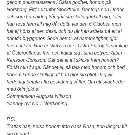
genom polismästarens i Salas godhet, honom på
Norsborg, Fittja utanför Stockholm. Der togs han i föhör
och som han aldrig frångått sin skyldighet till mig, lofva
han resa hem till mig då; detta var den 6 Oktober, men
har ej hörts af sen dess, och nu lär han arbeta på ett af
nämda bryggerier. Gode herrar, af barmhetighet, gjör
hvad ni kan. Han är skrifven här i Östra Eneby församling
af Östergötlands län, och kallar sig i sina betyger Albin
Karlsson-Jonsson. Går det ej att skicka hem honom?
Förlåt min fråga. Går det ej, så tala med honom och bed
honom kunna skriftligt att han gjör sin pligt. Jag vill
hederligt betala alla besvär jag vållar. Om ett svar beder
med ödmjukhet
Sömmerskan Augusta Nilsson
Sandby qv: No 1 Norrköping.
P.S.
Träffas han, helsa honom från hans Rosa, hon längtar till
sin pappa!