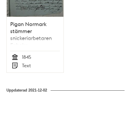
Pigan Normark
stämmer
snickeriarbetaren
Enholm -
faderskapsmål
1845
Tid
Text
Typ
Uppdaterad
2021-12-02