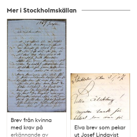
Mer i Stockholmskällan
Relaterade
poster
och
teman
Brev från kvinna
med krav på
Elva brev som pekar
erkännande av
ut Josef Lindqvist