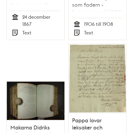
faderskap julafton
som fadern -
1867
faderskapsmål 1908
24 december
Tid
1867
1906 till 1908
Tid
Text
Text
Typ
Typ
Pappa lovar
Makarna Didriks
leksaker och