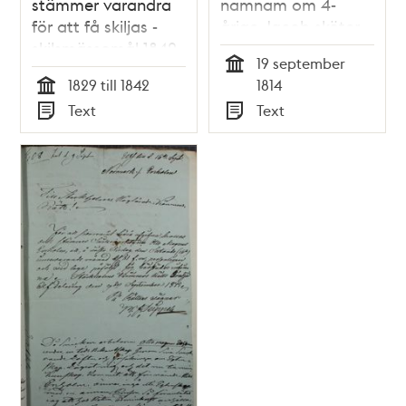
stämmer varandra
namnam om 4-
för att få skiljas -
årige Jacob sköter
skilsmässomål 1842
sig - brev 1814
19 september
Tid
1829 till 1842
1814
Tid
Text
Text
Typ
Typ