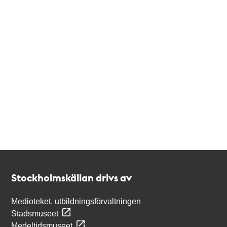
Kontakt
Stockholmskällan
Stockholmskällan drivs av
Medioteket, utbildningsförvaltningen
Stadsmuseet
Medeltidsmuseet