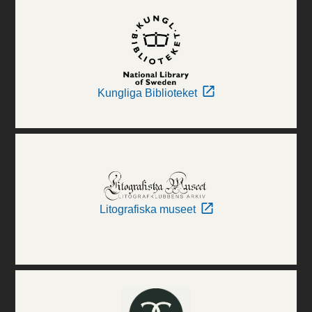
Kungliga Biblioteket
Litografiska museet