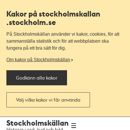
Kakor på stockholmskallan
.stockholm.se
På Stockholmskällan använder vi kakor, cookies, för att
sammanställa statistik och för att webbplatsen ska
fungera på ett bra sätt för dig.
Om kakor på Stockholmskällan
Godkänn alla kakor
Välj vilka kakor vi får använda
Till
Till
Stockholmskällan
navigationen
huvudinnehållet
Historia i ord, ljud och bild