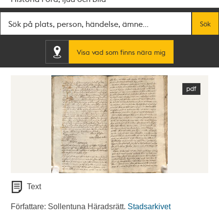
Fritextsök
Sök
Visa vad som finns nära mig
Text
Författare: Sollentuna Häradsrätt.
Stadsarkivet