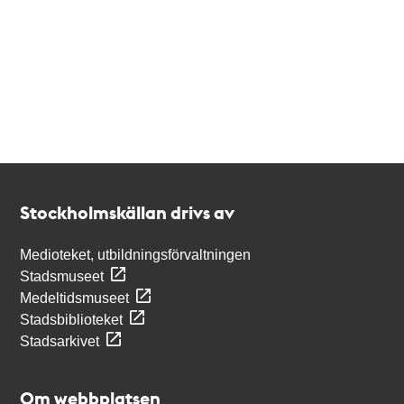
Kontakt
Stockholmskällan
Stockholmskällan drivs av
Medioteket, utbildningsförvaltningen
Stadsmuseet
Medeltidsmuseet
Stadsbiblioteket
Stadsarkivet
Om webbplatsen