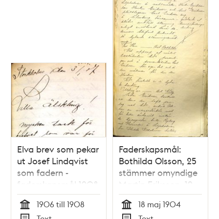
Elva brev som pekar
Faderskapsmål:
ut Josef Lindqvist
Bothilda Olsson, 25
som fadern -
stämmer omyndige
faderskapsmål 1908
Martin Eriksson, 19
1906 till 1908
18 maj 1904
Tid
Tid
Text
Text