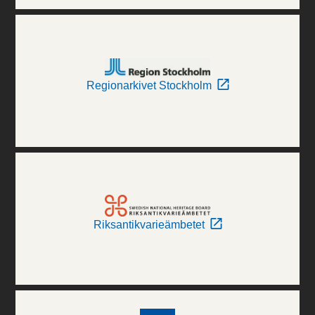
Regionarkivet Stockholm
Riksantikvarieämbetet