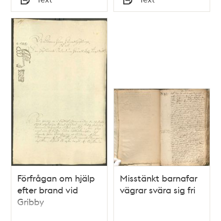
Typ
Typ
Förfrågan om hjälp
Misstänkt barnafar
efter brand vid
vägrar svära sig fri
Gribby