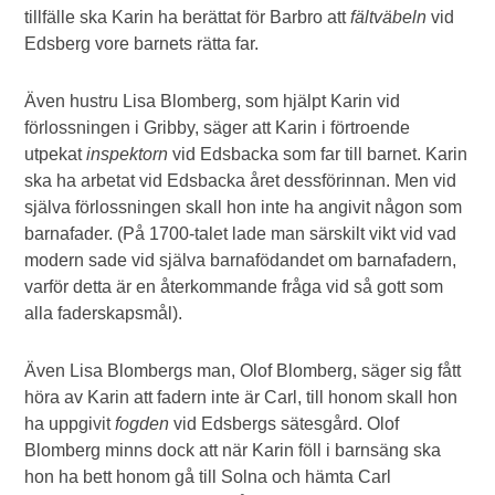
tillfälle ska Karin ha berättat för Barbro att
fältväbeln
vid
Edsberg vore barnets rätta far.
Även hustru Lisa Blomberg, som hjälpt Karin vid
förlossningen i Gribby, säger att Karin i förtroende
utpekat
inspektorn
vid Edsbacka som far till barnet. Karin
ska ha arbetat vid Edsbacka året dessförinnan. Men vid
själva förlossningen skall hon inte ha angivit någon som
barnafader. (På 1700-talet lade man särskilt vikt vid vad
modern sade vid själva barnafödandet om barnafadern,
varför detta är en återkommande fråga vid så gott som
alla faderskapsmål).
Även Lisa Blombergs man, Olof Blomberg, säger sig fått
höra av Karin att fadern inte är Carl, till honom skall hon
ha uppgivit
fogden
vid Edsbergs sätesgård. Olof
Blomberg minns dock att när Karin föll i barnsäng ska
hon ha bett honom gå till Solna och hämta Carl