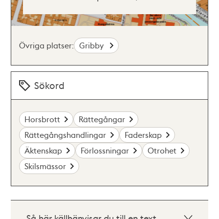
Övriga platser:
Gribby
Sökord
Horsbrott
Rättegångar
Rättegångshandlingar
Faderskap
Äktenskap
Förlossningar
Otrohet
Skilsmässor
Så här källhänvisar du till en text