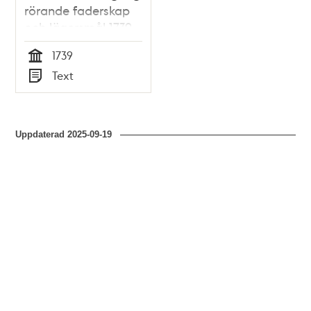
rörande faderskap
och lägersmål 1739
1739
Tid
Text
Typ
Uppdaterad
2025-09-19