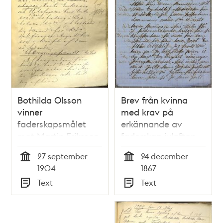
Bothilda Olsson
Brev från kvinna
vinner
med krav på
faderskapsmålet
erkännande av
mot Martin Eriksson
faderskap julafton
1867
27 september
24 december
Tid
Tid
1904
1867
Text
Text
Typ
Typ