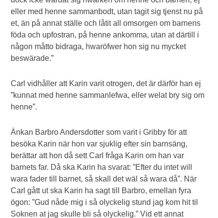
eller med henne sammanbodt, utan tagit sig tjenst nu på
et, än på annat ställe och låtit all omsorgen om barnens
föda och upfostran, på henne ankomma, utan at därtill i
någon måtto bidraga, hwaröfwer hon sig nu mycket
beswärade.”
Carl vidhåller att Karin varit otrogen, det är därför han ej
”kunnat med henne sammanlefwa, eller welat bry sig om
henne”.
Änkan Barbro Andersdotter som varit i Gribby för att
besöka Karin när hon var sjuklig efter sin barnsäng,
berättar att hon då sett Carl fråga Karin om han var
barnets far. Då ska Karin ha svarat: ”Efter du intet will
wara fader till barnet, så skall det wäl så wara då”. När
Carl gått ut ska Karin ha sagt till Barbro, emellan fyra
ögon: ”Gud nåde mig i så olyckelig stund jag kom hit til
Soknen at jag skulle bli så olyckelig.” Vid ett annat