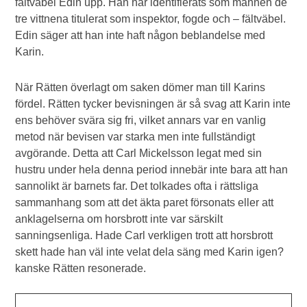
fältväbel Edin upp. Han har identifierats som mannen de
tre vittnena titulerat som inspektor, fogde och – fältväbel.
Edin säger att han inte haft någon beblandelse med
Karin.
När Rätten överlagt om saken dömer man till Karins
fördel. Rätten tycker bevisningen är så svag att Karin inte
ens behöver svära sig fri, vilket annars var en vanlig
metod när bevisen var starka men inte fullständigt
avgörande. Detta att Carl Mickelsson legat med sin
hustru under hela denna period innebär inte bara att han
sannolikt är barnets far. Det tolkades ofta i rättsliga
sammanhang som att det äkta paret försonats eller att
anklagelserna om horsbrott inte var särskilt
sanningsenliga. Hade Carl verkligen trott att horsbrott
skett hade han väl inte velat dela säng med Karin igen?
kanske Rätten resonerade.