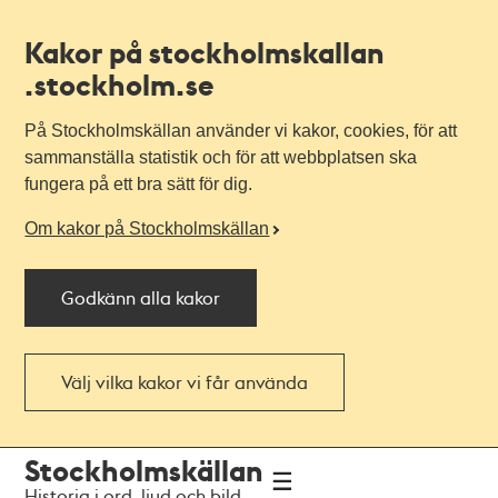
Kakor på stockholmskallan
.stockholm.se
På Stockholmskällan använder vi kakor, cookies, för att
sammanställa statistik och för att webbplatsen ska
fungera på ett bra sätt för dig.
Om kakor på Stockholmskällan
Godkänn alla kakor
Välj vilka kakor vi får använda
Till
Till
Stockholmskällan
navigationen
huvudinnehållet
Historia i ord, ljud och bild