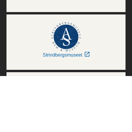
Strindbergsmuseet
Thielska Galleriet