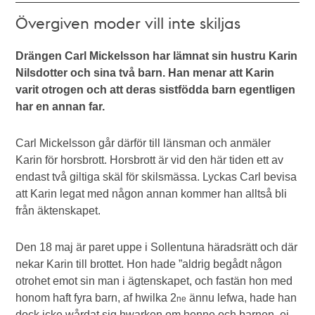
Övergiven moder vill inte skiljas
Drängen Carl Mickelsson har lämnat sin hustru Karin
Nilsdotter och sina två barn. Han menar att Karin
varit otrogen och att deras sistfödda barn egentligen
har en annan far.
Carl Mickelsson går därför till länsman och anmäler
Karin för horsbrott. Horsbrott är vid den här tiden ett av
endast två giltiga skäl för skilsmässa. Lyckas Carl bevisa
att Karin legat med någon annan kommer han alltså bli
från äktenskapet.
Den 18 maj är paret uppe i Sollentuna häradsrätt och där
nekar Karin till brottet. Hon hade ”aldrig begådt någon
otrohet emot sin man i ägtenskapet, och fastän hon med
honom haft fyra barn, af hwilka 2
ännu lefwa, hade han
ne
dock icke wårdat sig hwarken om henne och barnen, ej