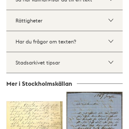
Rättigheter
Har du frågor om texten?
Stadsarkivet tipsar
Mer i Stockholmskällan
Relaterade
poster
och
teman