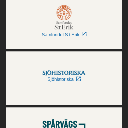
Samfundet S:t Erik
Sjöhistoriska