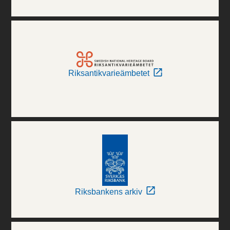
Riksantikvarieämbetet
Riksbankens arkiv