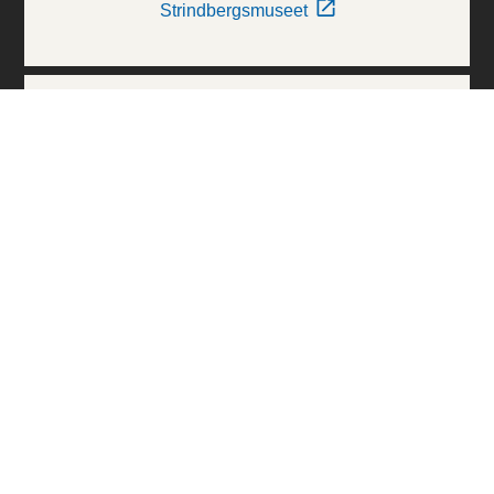
Strindbergsmuseet
Thielska Galleriet
Världskulturmuseerna