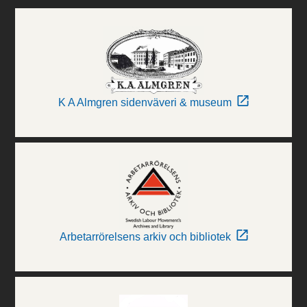
K A Almgren sidenväveri & museum
Arbetarrörelsens arkiv och bibliotek