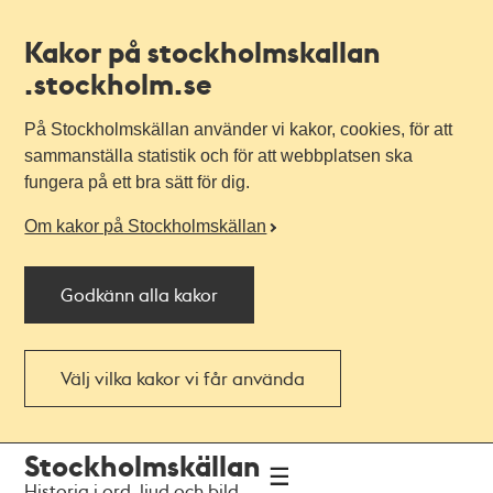
Kakor på stockholmskallan
.stockholm.se
På Stockholmskällan använder vi kakor, cookies, för att
sammanställa statistik och för att webbplatsen ska
fungera på ett bra sätt för dig.
Om kakor på Stockholmskällan
Godkänn alla kakor
Välj vilka kakor vi får använda
Till
Till
Stockholmskällan
navigationen
huvudinnehållet
Historia i ord, ljud och bild