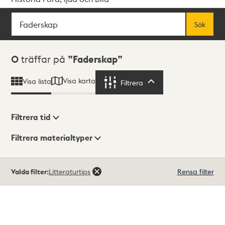
Sök
Fritextsök
Sök
Sökresultat
0
träffar på
Faderskap
Visa karta
Visa lista
Filtrera
Filtrera
Filtrera tid
Filtrera materialtyper
Visningsläge
Totalt
Valda filter:
Litteraturtips
Rensa filter
0
träffar
Lista
Karta