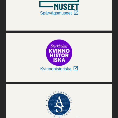
Spårvägsmuseet
Kvinnohistoriska