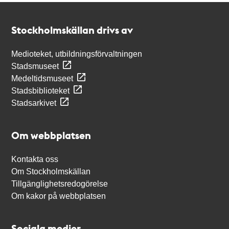
Kontakt
Stockholmskällan
Stockholmskällan drivs av
Medioteket, utbildningsförvaltningen
Stadsmuseet
Medeltidsmuseet
Stadsbiblioteket
Stadsarkivet
Om webbplatsen
Kontakta oss
Om Stockholmskällan
Tillgänglighetsredogörelse
Om kakor på webbplatsen
Sociala medier