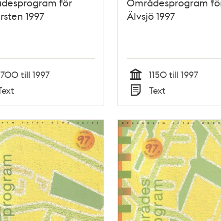
desprogram för
Områdesprogram fö
sten 1997
Älvsjö 1997
1700 till 1997
1150 till 1997
Tid
Text
Text
Typ