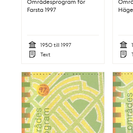
Områdesprogram för
Områ
Farsta 1997
Häger
1950 till 1997
Tid
Tid
Text
Typ
Typ