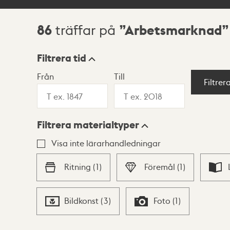
86
Arbetsmarknad
träffar på
Sökresultat
Filtrera tid
Från
Till
Visningsläge
Filtrer
Filtrera materialtyper
Lista
Karta
Visa inte lärarhandledningar
Ritning
(
1
)
Föremål
(
1
)
Bildkonst
(
3
)
Foto
(
1
)