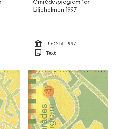
r
Områdesprogram för
Liljeholmen 1997
1860 till 1997
Tid
Text
Typ