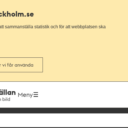
ockholm.se
tt sammanställa statistik och för att webbplatsen ska
or vi får använda
ällan
Meny
h bild