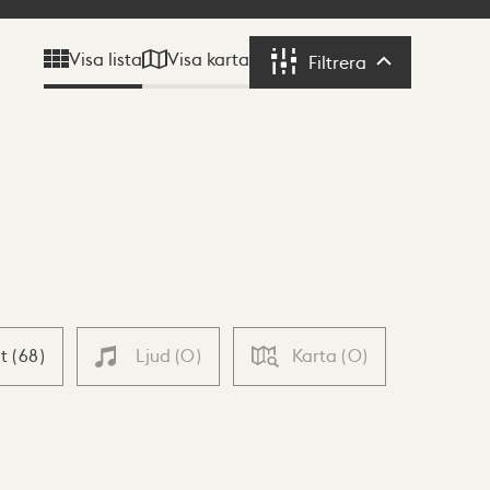
Visa karta
Visa lista
Filtrera
Filtrera
xt
(
68
)
Ljud
(
0
)
Karta
(
0
)