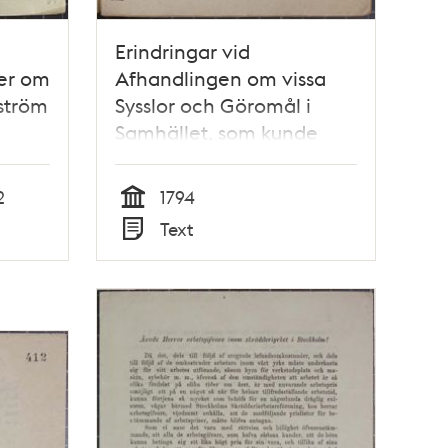
Erindringar vid
er om
Afhandlingen om vissa
yström
Sysslor och Göromål i
Samhället, som kunde
vara Qvinnokönet
tilhörige – debattskrift
2
1794
från 1794
Tid
Text
Typ