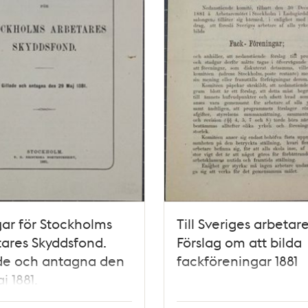
ar för Stockholms
Till Sveriges arbetare
ares Skyddsfond.
Förslag om att bilda
de och antagna den
fackföreningar 1881
j 1881.