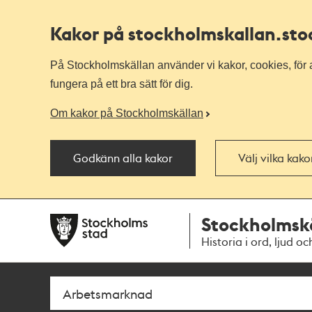
Kakor på stockholmskallan
.st
På Stockholmskällan använder vi kakor, cookies, för a
fungera på ett bra sätt för dig.
Om kakor på Stockholmskällan
Godkänn alla kakor
Välj vilka kak
Till
Till
Stockholmsk
navigationen
huvudinnehållet
Historia i ord, ljud oc
Sök
Fritextsök