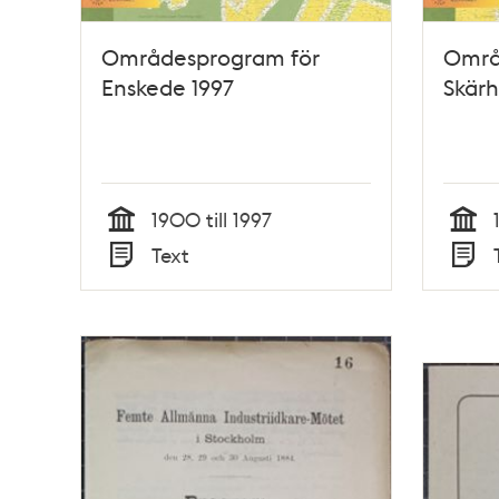
Områdesprogram för
Områ
Enskede 1997
Skär
1900 till 1997
Tid
Tid
Text
Typ
Typ