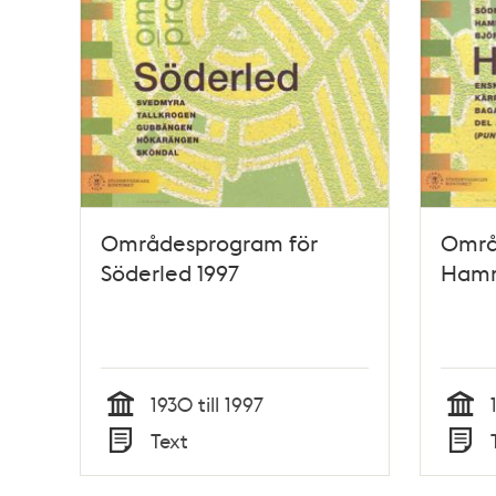
Områdesprogram för
Områ
Söderled 1997
Hamm
1930 till 1997
Tid
Tid
Text
Typ
Typ