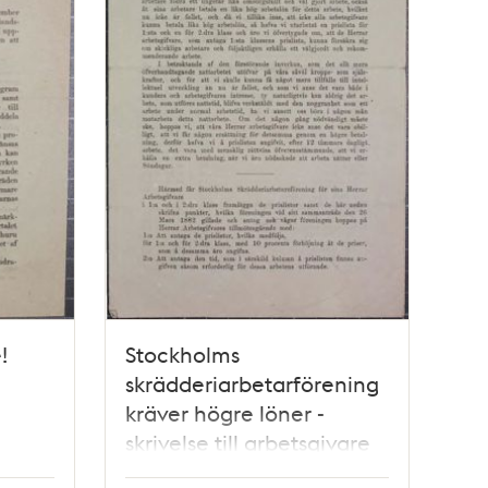
!
Stockholms
skrädderiarbetarförening
kräver högre löner -
skrivelse till arbetsgivare
1882