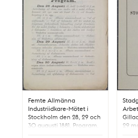
Femte Allmänna
Stadg
Industriidkare-Mötet i
Arbet
Stockholm den 28, 29 och
Gilla
30 augusti 1881. Program.
29 ma