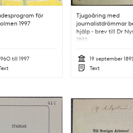
desprogram för
Tjugoåring med
holmen 1997
journalistdrömmar b
hjälp - brev till Dr N
1892
1960 till 1997
19 september 189
Tid
Text
Text
Typ