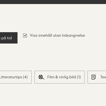
Visa innehåll utan tidsangivelse
a på tid
Litteraturtips
(
4
)
Film & rörlig bild
(
1
)
Te