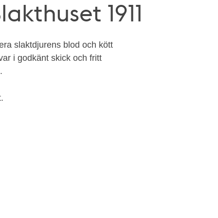
lakthuset 1911
dera slaktdjurens blod och kött
ar i godkänt skick och fritt
.
t.