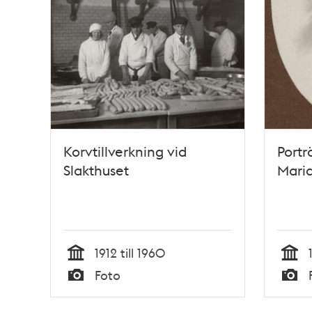
Korvtillverkning vid
Portr
Slakthuset
Mari
1912 till 1960
Tid
Tid
Foto
Typ
Typ