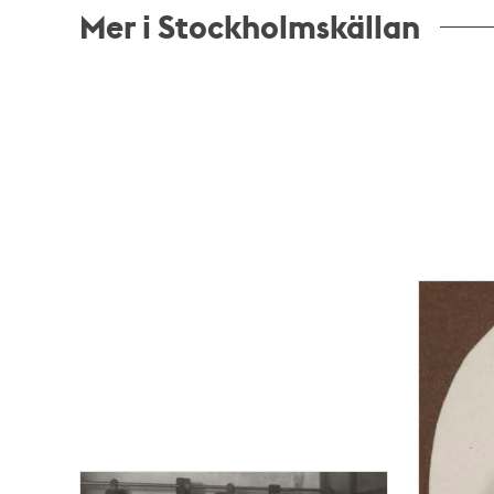
Mer i Stockholmskällan
Relaterade
poster
och
teman