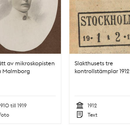
ätt av mikroskopisten
Slakthusets tre
a Malmborg
kontrollstämplar 1912
1910 till 1919
1912
Tid
Foto
Text
Typ