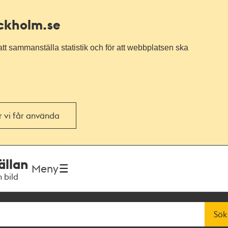
ockholm.se
tt sammanställa statistik och för att webbplatsen ska
or vi får använda
ällan
Meny
h bild
Sök