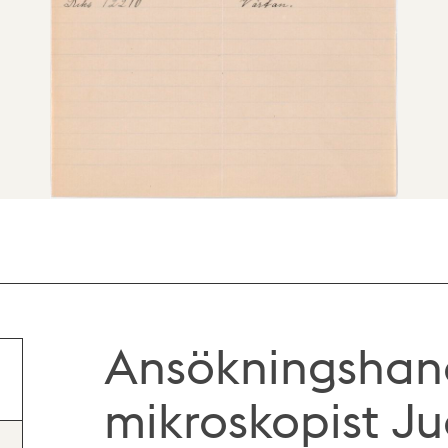
Ansökningshand
mikroskopist J