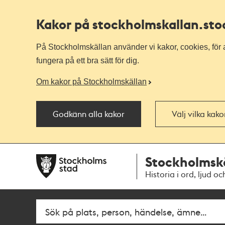
Kakor på stockholmskallan
.st
På Stockholmskällan använder vi kakor, cookies, för a
fungera på ett bra sätt för dig.
Om kakor på Stockholmskällan
Godkänn alla kakor
Välj vilka kak
Till
Till
Stockholmsk
navigationen
huvudinnehållet
Historia i ord, ljud oc
Fritextsök