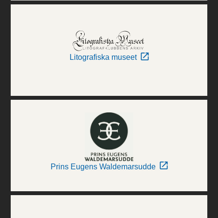
Litografiska museet
Prins Eugens Waldemarsudde