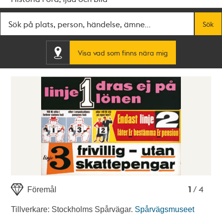
Fritextsök
Sök
Visa vad som finns nära mig
1
2
3
4
1
/ 4
Föremål
Tillverkare: Stockholms Spårvägar.
Spårvägsmuseet