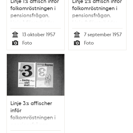
Linje 1:s affisch inför
Linje 2:s affisch inför
folkomröstningen i
folkomröstningen i
pensionsfrågan.
pensionsfrågan.
Linje 1 företräddes
Linje 2 företräddes
av
av Centerpartiet
13 oktober 1957
7 september 1957
Socialdemokraterna
Tid
Tid
Foto
Foto
och Sveriges
Typ
Typ
Kommunistiska parti
Linje 3:s affischer
inför
folkomröstningen i
pensionsfrågan.
Linje 3 företräddes