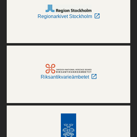
Regionarkivet Stockholm
Riksantikvarieämbetet