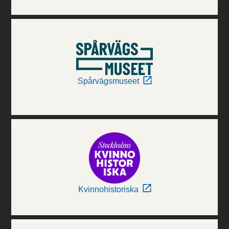
Spårvägsmuseet
Kvinnohistoriska