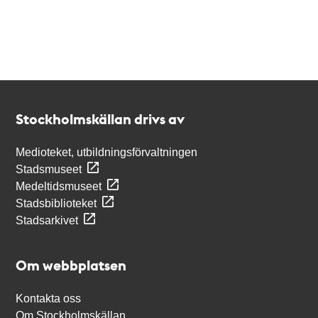
Kontakt
Stockholmskällan
Stockholmskällan drivs av
Medioteket, utbildningsförvaltningen
Stadsmuseet
Medeltidsmuseet
Stadsbiblioteket
Stadsarkivet
Om webbplatsen
Kontakta oss
Om Stockholmskällan