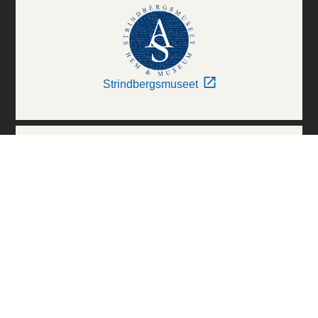
Strindbergsmuseet
Thielska Galleriet