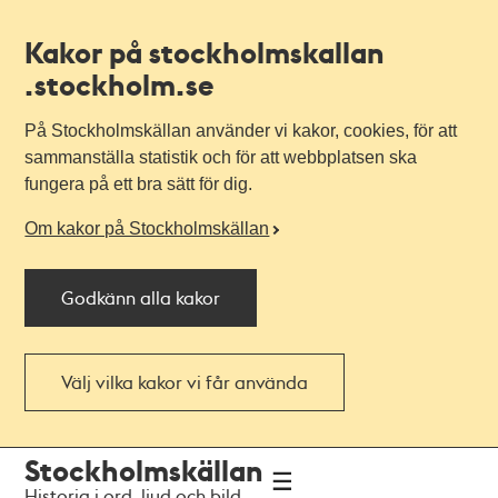
Kakor på stockholmskallan
.stockholm.se
På Stockholmskällan använder vi kakor, cookies, för att
sammanställa statistik och för att webbplatsen ska
fungera på ett bra sätt för dig.
Om kakor på Stockholmskällan
Godkänn alla kakor
Välj vilka kakor vi får använda
Till
Till
Stockholmskällan
navigationen
huvudinnehållet
Historia i ord, ljud och bild