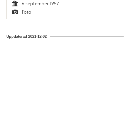
6 september 1957
av Folkpartiet och
Tid
Foto
Högern
Typ
Uppdaterad
2021-12-02