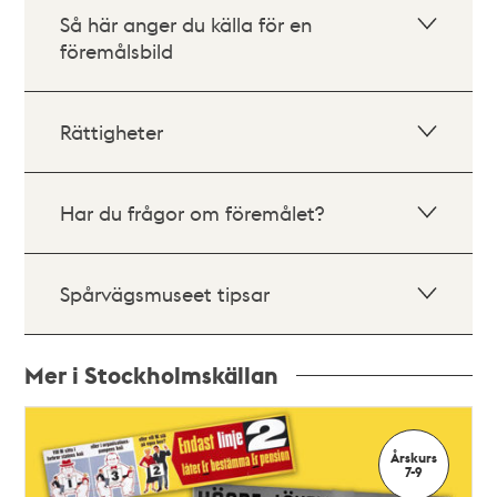
Så här anger du källa för en
föremålsbild
Rättigheter
Har du frågor om föremålet?
Spårvägsmuseet tipsar
Mer i Stockholmskällan
Relaterade
poster
Årskurs
och
7-9