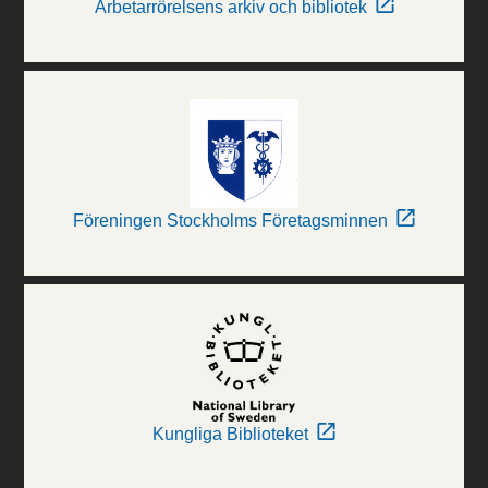
Arbetarrörelsens arkiv och bibliotek
Föreningen Stockholms Företagsminnen
Kungliga Biblioteket