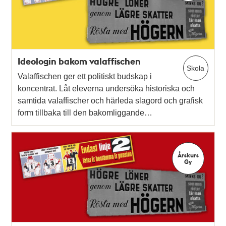
teman
Ideologin bakom valaffischen
Skola
Valaffischen ger ett politiskt budskap i
koncentrat. Låt eleverna undersöka historiska och
samtida valaffischer och härleda slagord och grafisk
form tillbaka till den bakomliggande…
Årskurs
Gy