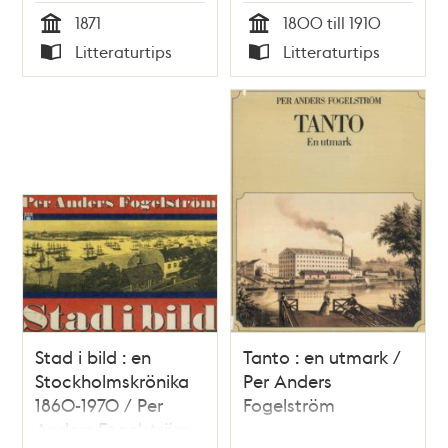
1871
1800 till 1910
Tid
Tid
Litteraturtips
Litteraturtips
Typ
Typ
Stad i bild : en
Tanto : en utmark /
Stockholmskrönika
Per Anders
1860-1970 / Per
Fogelström
Anders Fogelström