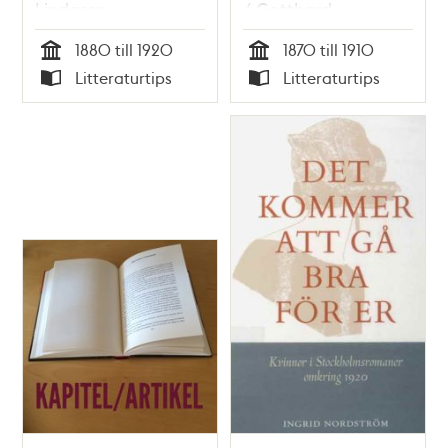
Lindgren
/ Gotthard
Johansson
1880 till 1920
1870 till 1910
Tid
Tid
Litteraturtips
Litteraturtips
Typ
Typ