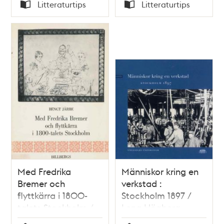
Tid
Tid
Litteraturtips
Litteraturtips
Typ
Typ
Med Fredrika
Människor kring en
Bremer och
verkstad :
flyttkärra i 1800-
Stockholm 1897 /
talets Stockholm /
Lena Högberg
Bengt Järbe