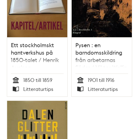
Ett stockholmskt
Pysen : en
hantverkshus på
barndomsskildring
1850-talet / Henrik
från arbetarnas
Axelson
Söder / Viktor Wallin
1850 till 1859
1901 till 1916
Tid
Tid
Litteraturtips
Litteraturtips
Typ
Typ