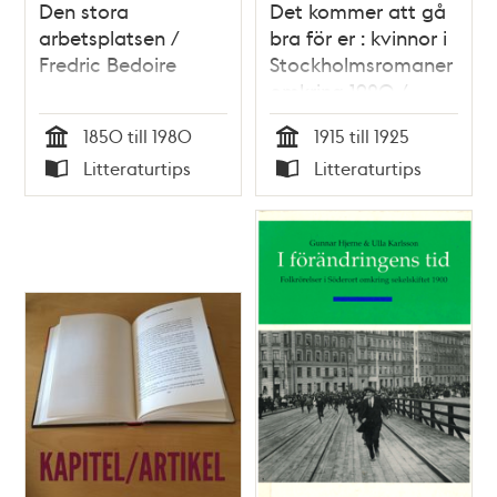
Den stora
Det kommer att gå
arbetsplatsen /
bra för er : kvinnor i
Fredric Bedoire
Stockholmsromaner
omkring 1920 /
Ingrid Nordström
1850 till 1980
1915 till 1925
Tid
Tid
Litteraturtips
Litteraturtips
Typ
Typ