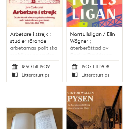
Arbetare i strejk :
Norrtullsligan / Elin
studier rörande
Wägner ;
arbetarnas politiska
återberättad av
mobilisering under
Cecilia Davidsson
industrialismens
1850 till 1909
1907 till 1908
genombrott :
Tid
Tid
Litteraturtips
Litteraturtips
Stockholm 1850-
Typ
Typ
1909 / Jane
Cederqvist