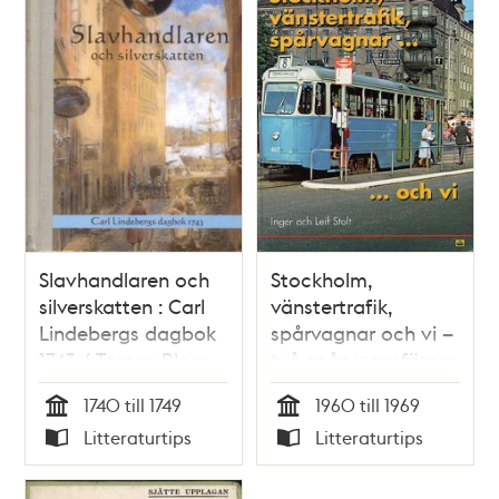
Slavhandlaren och
Stockholm,
silverskatten : Carl
vänstertrafik,
Lindebergs dagbok
spårvagnar och vi –
1743 / Tomas Blom
två spårvagnsförare
minns / Inger och
1740 till 1749
1960 till 1969
Leif Stolt
Tid
Tid
Litteraturtips
Litteraturtips
Typ
Typ