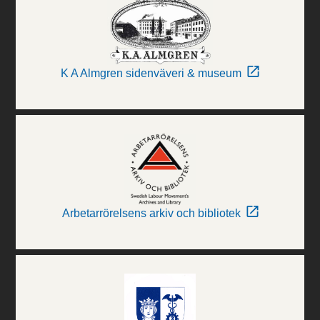
K A Almgren sidenväveri & museum
Arbetarrörelsens arkiv och bibliotek