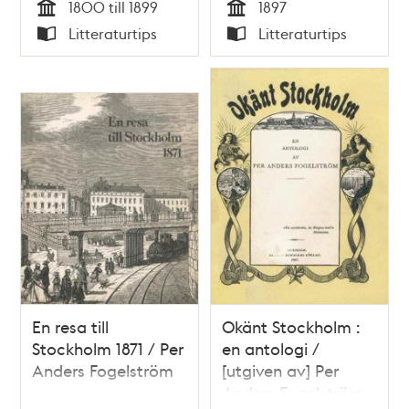
1800 till 1899
1897
Tid
Tid
Litteraturtips
Litteraturtips
Typ
Typ
En resa till
Okänt Stockholm :
Stockholm 1871 / Per
en antologi /
Anders Fogelström
[utgiven av] Per
Anders Fogelström