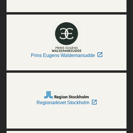
Prins Eugens Waldemarsudde
Regionarkivet Stockholm