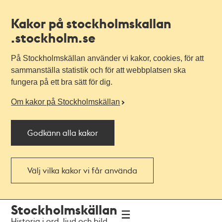
Kakor på stockholmskallan
.stockholm.se
På Stockholmskällan använder vi kakor, cookies, för att
sammanställa statistik och för att webbplatsen ska
fungera på ett bra sätt för dig.
Om kakor på Stockholmskällan
Godkänn alla kakor
Välj vilka kakor vi får använda
Till
Till
Stockholmskällan
navigationen
huvudinnehållet
Historia i ord, ljud och bild