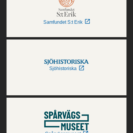
Samfundet S:t Erik
Sjöhistoriska