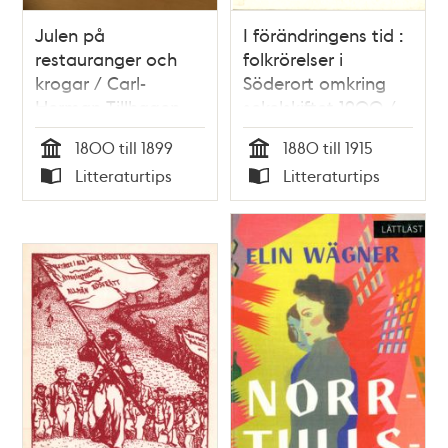
Julen på
I förändringens tid :
restauranger och
folkrörelser i
krogar / Carl-
Söderort omkring
Herman Tillhagen
sekelskiftet 1900 /
Gunnar Hjerne &
1800 till 1899
1880 till 1915
Ulla Karlsson
Tid
Tid
Litteraturtips
Litteraturtips
Typ
Typ