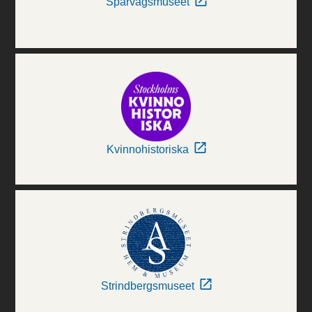
Spårvägsmuseet
Kvinnohistoriska
Strindbergsmuseet