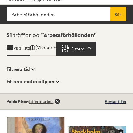
Sök
Fritextsök
Sök
Sökresultat
21
träffar på
Arbetsförhållanden
Visa karta
Visa lista
Filtrera
Filtrera
Filtrera tid
Filtrera materialtyper
Visningsläge
Totalt
Valda filter:
Litteraturtips
Rensa filter
21
träffar
Lista
Karta