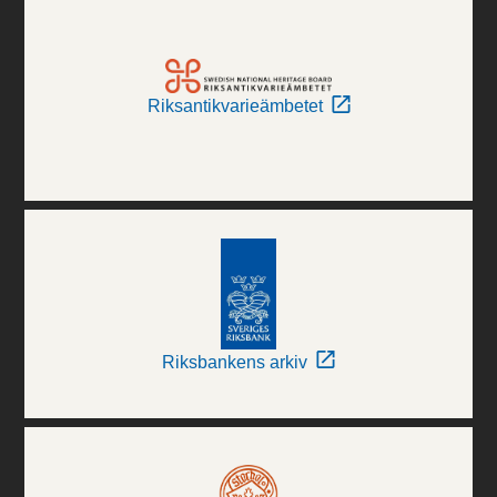
Riksantikvarieämbetet
Riksbankens arkiv