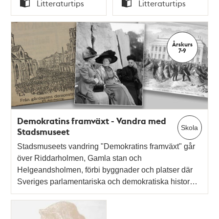
Tid
Tid
Litteraturtips
Litteraturtips
Typ
Typ
Årskurs
7-9
Demokratins framväxt - Vandra med
Skola
Stadsmuseet
Stadsmuseets vandring "Demokratins framväxt" går
över Riddarholmen, Gamla stan och
Helgeandsholmen, förbi byggnader och platser där
Sveriges parlamentariska och demokratiska histor…