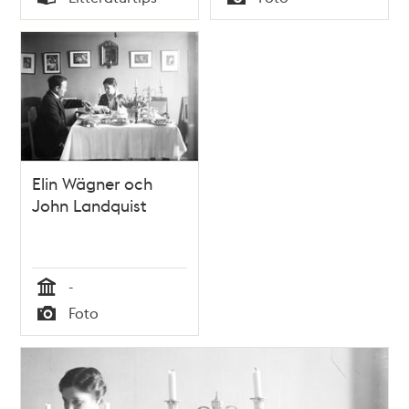
Typ
Typ
Elin Wägner och
John Landquist
-
Tid
Foto
Typ