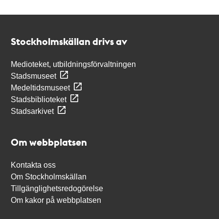
Kontakt
Stockholmskällan
Stockholmskällan drivs av
Medioteket, utbildningsförvaltningen
Stadsmuseet
Medeltidsmuseet
Stadsbiblioteket
Stadsarkivet
Om webbplatsen
Kontakta oss
Om Stockholmskällan
Tillgänglighetsredogörelse
Om kakor på webbplatsen