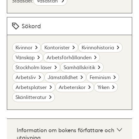
Stadsdel:
Vasastan
Sökord
Kvinnor
Kontorister
Kvinnohistoria
Vänskap
Arbetsförhållanden
Stockholm läser
Samhällskritik
Arbetsliv
Jämställdhet
Feminism
Arbetsplatser
Arbeterskor
Yrken
Skönlitteratur
Information om bokens författare och
utgivning