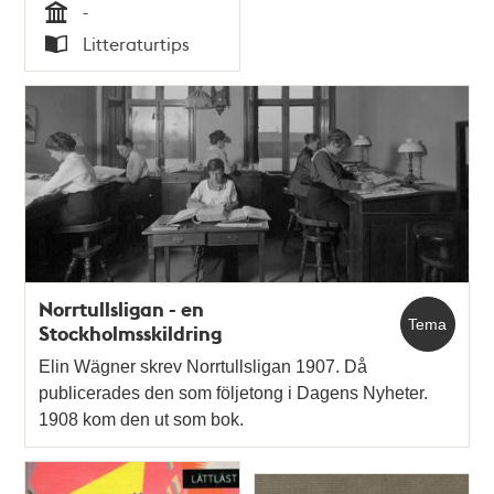
-
Tid
Litteraturtips
Typ
Norrtullsligan - en
Tema
Stockholmsskildring
Elin Wägner skrev Norrtullsligan 1907. Då
publicerades den som följetong i Dagens Nyheter.
1908 kom den ut som bok.