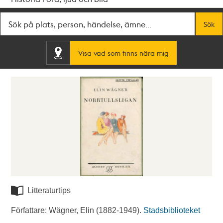
Fritextsök
Sök
Visa vad som finns nära mig
Litteraturtips
Författare: Wägner, Elin (1882-1949).
Stadsbiblioteket