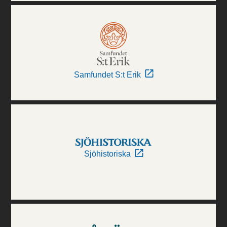
Samfundet S:t Erik
Sjöhistoriska