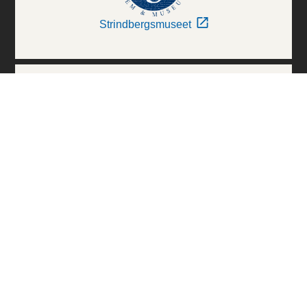
Strindbergsmuseet
Thielska Galleriet
Världskulturmuseerna