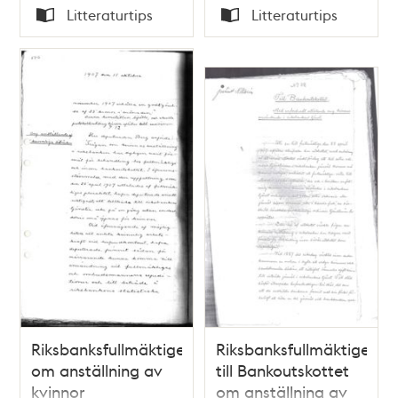
Tid
Tid
Litteraturtips
Litteraturtips
Typ
Typ
Riksbanksfullmäktige
Riksbanksfullmäktige
om anställning av
till Bankoutskottet
kvinnor
om anställning av