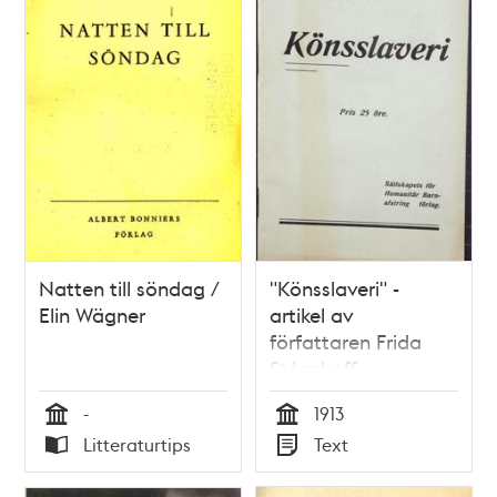
Natten till söndag /
"Könsslaveri" -
Elin Wägner
artikel av
författaren Frida
Stéenhoff
-
1913
Tid
Tid
Litteraturtips
Text
Typ
Typ