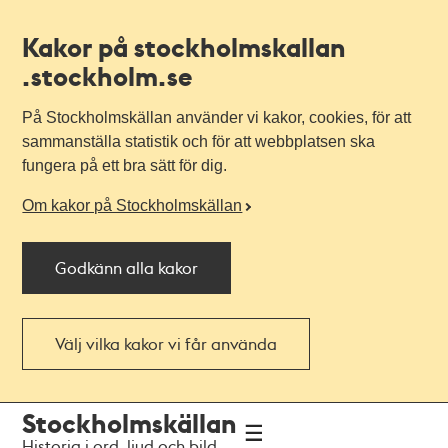
Kakor på stockholmskallan
.stockholm.se
På Stockholmskällan använder vi kakor, cookies, för att
sammanställa statistik och för att webbplatsen ska
fungera på ett bra sätt för dig.
Om kakor på Stockholmskällan
Godkänn alla kakor
Välj vilka kakor vi får använda
Till
Till
Stockholmskällan
navigationen
huvudinnehållet
Historia i ord, ljud och bild