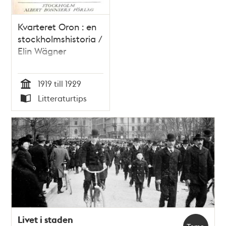
Kvarteret Oron : en
stockholmshistoria /
Elin Wägner
1919 till 1929
Tid
Litteraturtips
Typ
Livet i staden