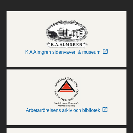
K A Almgren sidenväveri & museum
Arbetarrörelsens arkiv och bibliotek