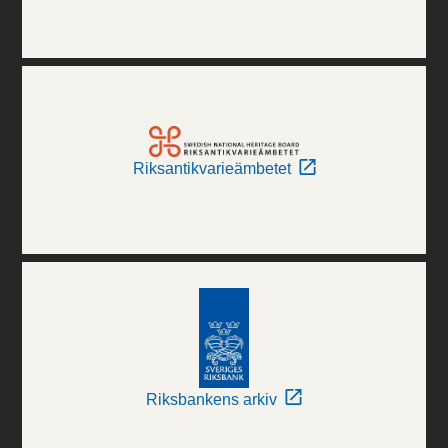
Riksantikvarieämbetet
Riksbankens arkiv