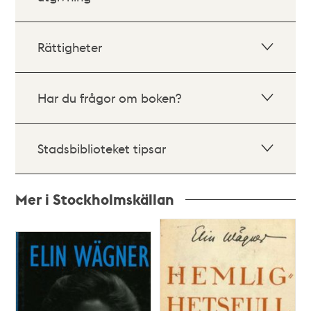
Rättigheter
Har du frågor om boken?
Stadsbiblioteket tipsar
Mer i Stockholmskällan
Relaterade
poster
och
teman