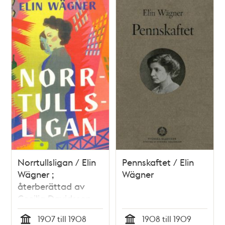
Norrtullsligan / Elin
Pennskaftet / Elin
Wägner ;
Wägner
återberättad av
Cecilia Davidsson
1907 till 1908
1908 till 1909