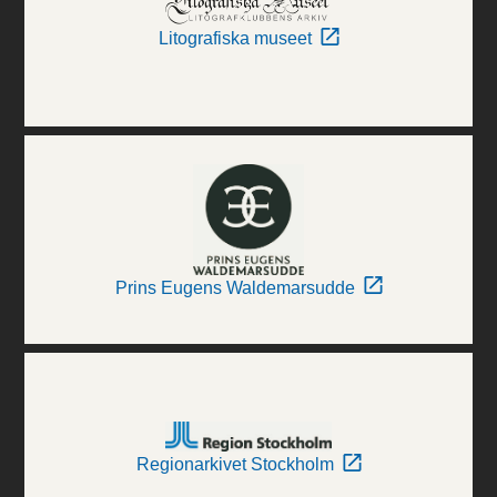
Litografiska museet
Prins Eugens Waldemarsudde
Regionarkivet Stockholm