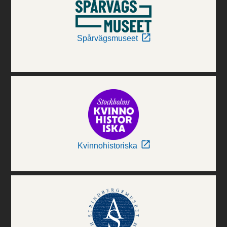
Spårvägsmuseet
Kvinnohistoriska