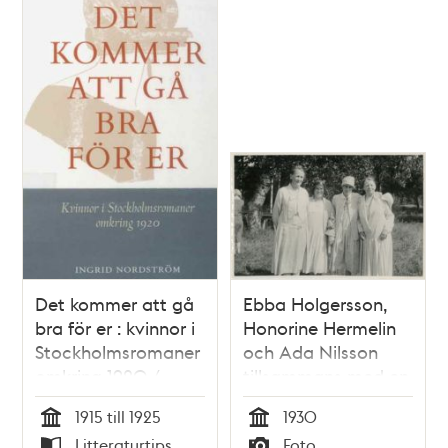
Det kommer att gå
Ebba Holgersson,
bra för er : kvinnor i
Honorine Hermelin
Stockholmsromaner
och Ada Nilsson
omkring 1920 /
tillsammans med en
Ingrid Nordström
okänd kvinna
1915 till 1925
1930
Tid
Tid
Litteraturtips
Foto