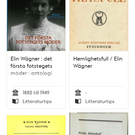
Elin Wägner : det
Hemlighetsfull / Elin
första fotstegets
Wägner
moder : antologi
1882 till 1949
-
Tid
Tid
Litteraturtips
Litteraturtips
Typ
Typ