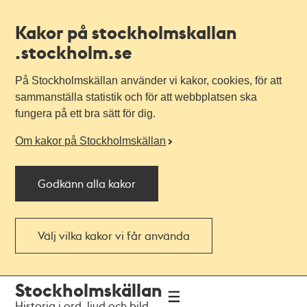
Kakor på stockholmskallan
.stockholm.se
På Stockholmskällan använder vi kakor, cookies, för att
sammanställa statistik och för att webbplatsen ska
fungera på ett bra sätt för dig.
Om kakor på Stockholmskällan
Godkänn alla kakor
Välj vilka kakor vi får använda
Till
Till
Stockholmskällan
navigationen
huvudinnehållet
Historia i ord, ljud och bild