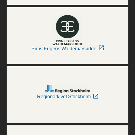
Prins Eugens Waldemarsudde
Regionarkivet Stockholm