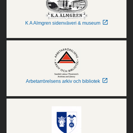
K A Almgren sidenväveri & museum
Arbetarrörelsens arkiv och bibliotek