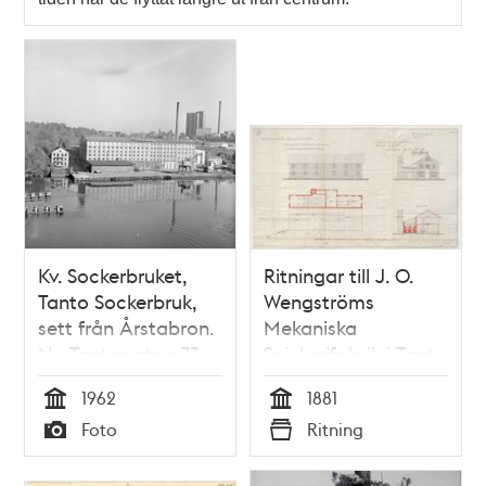
Kv. Sockerbruket,
Ritningar till J. O.
Tanto Sockerbruk,
Wengströms
sett från Årstabron.
Mekaniska
Nu Tantogatan 73,
Snickerifabrik i Tanto
kv. Kulltorp
1881
1962
1881
Tid
Tid
Foto
Ritning
Typ
Typ