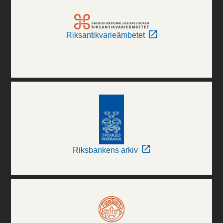
Riksantikvarieämbetet
Riksbankens arkiv