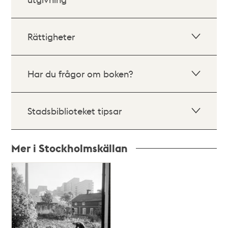
Rättigheter
Har du frågor om boken?
Stadsbiblioteket tipsar
Mer i Stockholmskällan
Relaterade
poster
och
teman