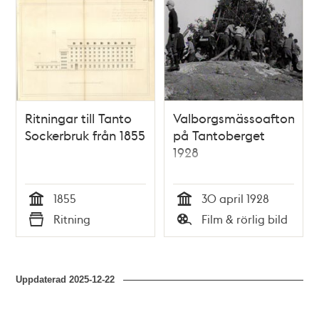
Ritningar till Tanto
Valborgsmässoafton
Sockerbruk från 1855
på Tantoberget
1928
1855
30 april 1928
Tid
Tid
Ritning
Film & rörlig bild
Typ
Typ
Uppdaterad
2025-12-22