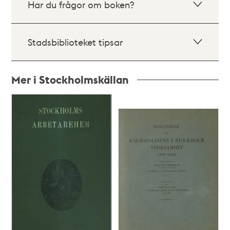
Har du frågor om boken?
Stadsbiblioteket tipsar
Mer i Stockholmskällan
Relaterade
poster
och
teman