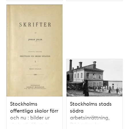
Typ
Typ
Stockholms
Stockholms stads
offentliga skolor förr
södra
och nu : bilder ur
arbetsinrättning,
skolpojkslifvet /
Dihlströmska