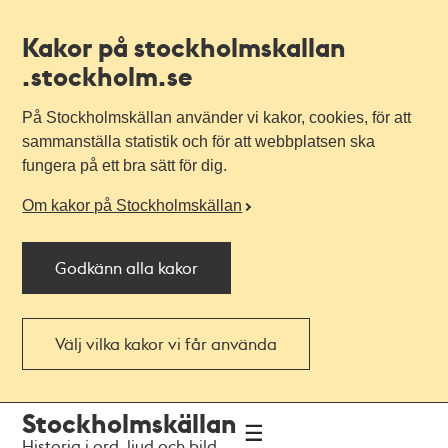
Kakor på stockholmskallan
.stockholm.se
På Stockholmskällan använder vi kakor, cookies, för att
sammanställa statistik och för att webbplatsen ska
fungera på ett bra sätt för dig.
Om kakor på Stockholmskällan
Godkänn alla kakor
Välj vilka kakor vi får använda
Till
Till
Stockholmskällan
navigationen
huvudinnehållet
Historia i ord, ljud och bild