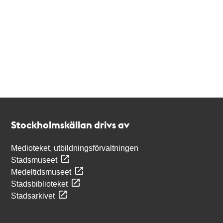
Kontakt
Stockholmskällan
Stockholmskällan drivs av
Medioteket, utbildningsförvaltningen
Stadsmuseet
Medeltidsmuseet
Stadsbiblioteket
Stadsarkivet