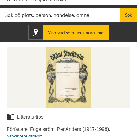
Fritextsök
Sök
Visa vad som finns nära mig
Litteraturtips
Författare: Fogelström, Per Anders (1917-1998).
Stadsbiblioteket