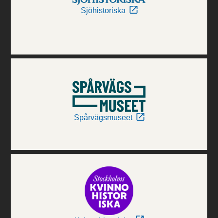
Sjöhistoriska
Spårvägsmuseet