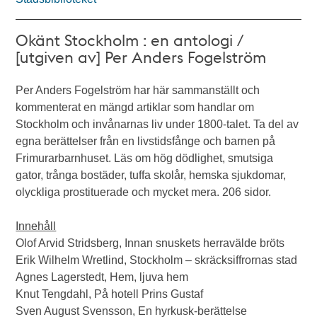
Okänt Stockholm : en antologi /
[utgiven av] Per Anders Fogelström
Per Anders Fogelström har här sammanställt och
kommenterat en mängd artiklar som handlar om
Stockholm och invånarnas liv under 1800-talet. Ta del av
egna berättelser från en livstidsfånge och barnen på
Frimurarbarnhuset. Läs om hög dödlighet, smutsiga
gator, trånga bostäder, tuffa skolår, hemska sjukdomar,
olyckliga prostituerade och mycket mera. 206 sidor.
Innehåll
Olof Arvid Stridsberg, Innan snuskets herravälde bröts
Erik Wilhelm Wretlind, Stockholm – skräcksiffrornas stad
Agnes Lagerstedt, Hem, ljuva hem
Knut Tengdahl, På hotell Prins Gustaf
Sven August Svensson, En hyrkusk-berättelse