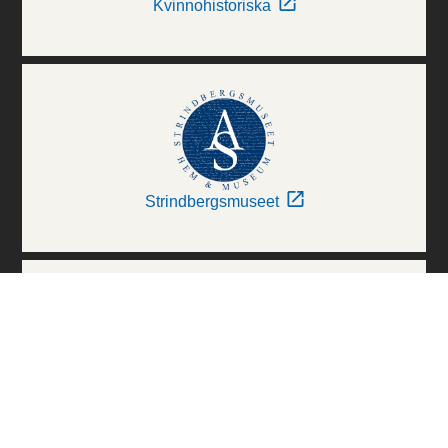
Kvinnohistoriska
Strindbergsmuseet
Thielska Galleriet