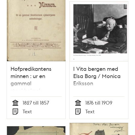
Hofpredikantens
I Vita bergen med
minnen : ur en
Elsa Borg / Monica
gammal
Eriksson
stockholmsk
själasörjares
1827 till 1857
1876 till 1909
anteckningar / [Carl
Tid
Tid
Text
Text
Edmund Wenström]
Typ
Typ