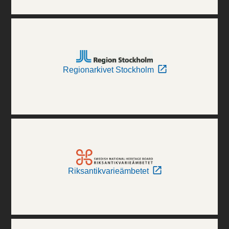
Regionarkivet Stockholm
Riksantikvarieämbetet