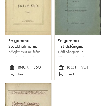
En gammal
En gammal
Stockholmares
lifstidsfånges
hågkomster från
själfbiografi :
stad och skola av
öfversedd och
Olof Arvid
fullständigad samt
1840 till 1860
1833 till 1901
Stridsberg
barnavårdare
Tid
Tid
Text
Text
tillegnad / av Per
Typ
Typ
Vilhelm Lundgren;
Sigfrid Wieselgren
[medarbetare]