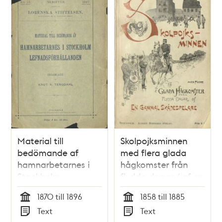
Material till
Skolpojksminnen
bedömande af
med flera glada
hamnarbetarnes i
hågkomster från
Stockholm
flydda dagar / af en
lefnadsförhållanden
gammal
1870 till 1896
1858 till 1885
: insamladt / af
skådespelare
Tid
Tid
Text
Text
Knut A. Tengdahl