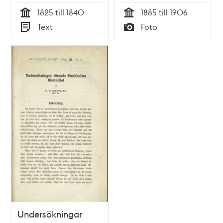
Johan Jolin
arbetsinrättningen,
1825 till 1840
1885 till 1906
för fattiga och
Tid
Tid
Text
Foto
arbetslösa (1844-
Typ
Typ
1906). Nuv. kv.
Dihlströms
Undersökningar