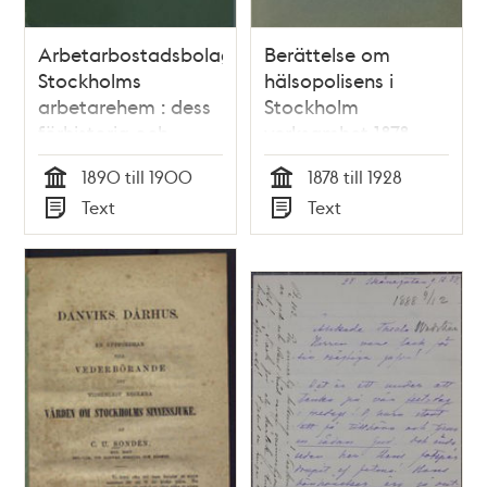
Arbetarbostadsbolaget
Berättelse om
Stockholms
hälsopolisens i
arbetarehem : dess
Stockholm
förhistoria och
verksamhet 1878-
utveckling / av
1928 / under ledning
1890 till 1900
1878 till 1928
Agnes Lagerstedt
av Magnus Herrlin ;
Tid
Tid
Text
Text
utarbetad av
Typ
Typ
Hälsopolisens
personal