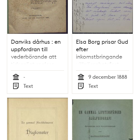
Danviks dårhus : en
Elsa Borg prisar Gud
uppfordran till
efter
vederbörande att
inkomstbringande
tidsenligt reglera
välgörenhetsfest –
vården om
brev till Thekla
-
9 december 1888
Stockholms
Wadström
Tid
Tid
Text
Text
sinnessjuke / af C. U.
Typ
Typ
Sondén