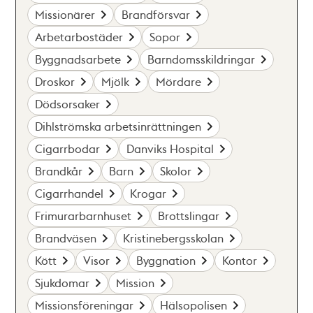
Missionärer
Brandförsvar
Arbetarbostäder
Sopor
Byggnadsarbete
Barndomsskildringar
Droskor
Mjölk
Mördare
Dödsorsaker
Dihlströmska arbetsinrättningen
Cigarrbodar
Danviks Hospital
Brandkår
Barn
Skolor
Cigarrhandel
Krogar
Frimurarbarnhuset
Brottslingar
Brandväsen
Kristinebergsskolan
Kött
Visor
Byggnation
Kontor
Sjukdomar
Mission
Missionsföreningar
Hälsopolisen