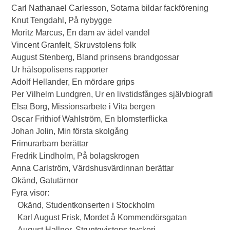
Carl Nathanael Carlesson, Sotarna bildar fackförening
Knut Tengdahl, På nybygge
Moritz Marcus, En dam av ädel vandel
Vincent Granfelt, Skruvstolens folk
August Stenberg, Bland prinsens brandgossar
Ur hälsopolisens rapporter
Adolf Hellander, En mördare grips
Per Vilhelm Lundgren, Ur en livstidsfånges självbiografi
Elsa Borg, Missionsarbete i Vita bergen
Oscar Frithiof Wahlström, En blomsterflicka
Johan Jolin, Min första skolgång
Frimurarbarn berättar
Fredrik Lindholm, På bolagskrogen
Anna Carlström, Värdshusvärdinnan berättar
Okänd, Gatutärnor
Fyra visor:
Okänd, Studentkonserten i Stockholm
Karl August Frisk, Mordet å Kommendörsgatan
August Hallner, Struntqvistens tryckeri