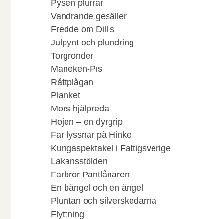
Pysen plurrar
Vandrande gesäller
Fredde om Dillis
Julpynt och plundring
Torgronder
Maneken-Pis
Råttplågan
Planket
Mors hjälpreda
Hojen – en dyrgrip
Far lyssnar på Hinke
Kungaspektakel i Fattigsverige
Lakansstölden
Farbror Pantlånaren
En bängel och en ängel
Pluntan och silverskedarna
Flyttning