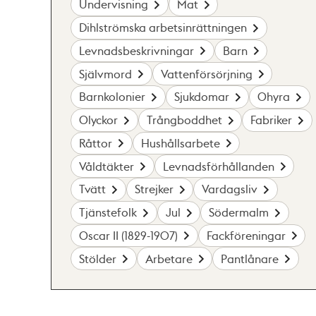
Undervisning
Mat
Dihlströmska arbetsinrättningen
Levnadsbeskrivningar
Barn
Självmord
Vattenförsörjning
Barnkolonier
Sjukdomar
Ohyra
Olyckor
Trångboddhet
Fabriker
Råttor
Hushållsarbete
Våldtäkter
Levnadsförhållanden
Tvätt
Strejker
Vardagsliv
Tjänstefolk
Jul
Södermalm
Oscar II (1829-1907)
Fackföreningar
Stölder
Arbetare
Pantlånare