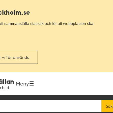
ockholm.se
tt sammanställa statistik och för att webbplatsen ska
or vi får använda
ällan
Meny
h bild
Sök