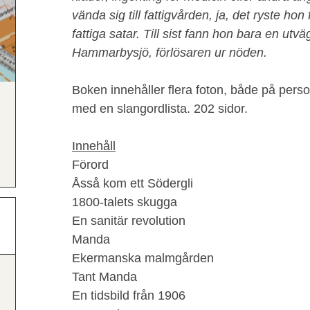
vända sig till fattigvården, ja, det ryste h
fattiga satar. Till sist fann hon bara en utväg 
Hammarbysjö, förlösaren ur nöden.
Boken innehåller flera foton, både på perso
med en slangordlista. 202 sidor.
Innehåll
Förord
Åsså kom ett Södergli
1800-talets skugga
En sanitär revolution
Manda
Ekermanska malmgården
Tant Manda
En tidsbild från 1906