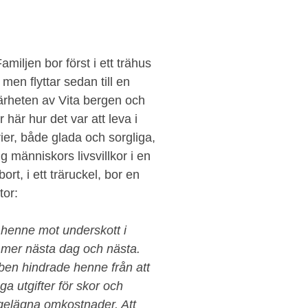
miljen bor först i ett trähus
men flyttar sedan till en
ärheten av Vita bergen och
är hur det var att leva i
ier, både glada och sorgliga,
g människors livsvillkor i en
ort, i ett träruckel, bor en
tor:
 henne mot underskott i
 mer nästa dag och nästa.
abben hindrade henne från att
a utgifter för skor och
ngelägna omkostnader. Att