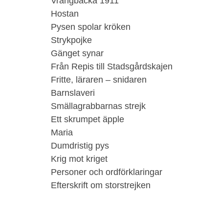
Vrångbacka 1911
Hostan
Pysen spolar kröken
Strykpojke
Gänget synar
Från Repis till Stadsgårdskajen
Fritte, läraren – snidaren
Barnslaveri
Smällagrabbarnas strejk
Ett skrumpet äpple
Maria
Dumdristig pys
Krig mot kriget
Personer och ordförklaringar
Efterskrift om storstrejken