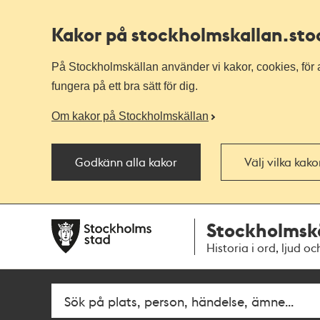
Kakor på stockholmskallan
.st
På Stockholmskällan använder vi kakor, cookies, för a
fungera på ett bra sätt för dig.
Om kakor på Stockholmskällan
Godkänn alla kakor
Välj vilka kak
Till
Till
Stockholmsk
navigationen
huvudinnehållet
Historia i ord, ljud oc
Fritextsök