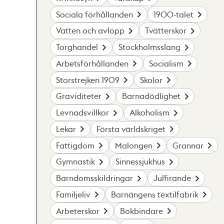
Sociala förhållanden
1900-talet
Vatten och avlopp
Tvätterskor
Torghandel
Stockholmsslang
Arbetsförhållanden
Socialism
Storstrejken 1909
Skolor
Graviditeter
Barnadödlighet
Levnadsvillkor
Alkoholism
Lekar
Första världskriget
Fattigdom
Malongen
Grannar
Gymnastik
Sinnessjukhus
Barndomsskildringar
Julfirande
Familjeliv
Barnängens textilfabrik
Arbeterskor
Bokbindare