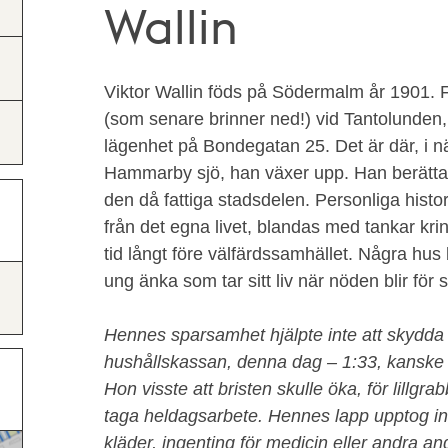
Wallin
Viktor Wallin föds på Södermalm år 1901. Fa
(som senare brinner ned!) vid Tantolunden, 
lägenhet på Bondegatan 25. Det är där, i n
Hammarby sjö, han växer upp. Han berättar h
den då fattiga stadsdelen. Personliga histor
från det egna livet, blandas med tankar krin
tid långt före välfärdssamhället. Några hus b
ung änka som tar sitt liv när nöden blir för s
Hennes sparsamhet hjälpte inte att skydda
hushållskassan, denna dag – 1:33, kanske
Hon visste att bristen skulle öka, för lillgr
taga heldagsarbete. Hennes lapp upptog ing
kläder, ingenting för medicin eller andra a