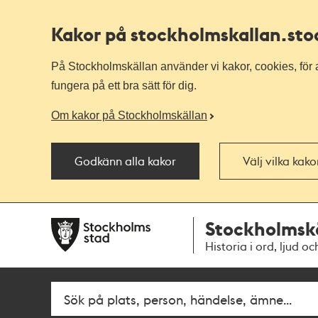
Kakor på stockholmskallan
.st
På Stockholmskällan använder vi kakor, cookies, för a
fungera på ett bra sätt för dig.
Om kakor på Stockholmskällan
Godkänn alla kakor
Välj vilka kak
Till
Till
Stockholmsk
navigationen
huvudinnehållet
Historia i ord, ljud oc
Fritextsök