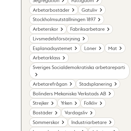
Segregation
Fattigdom
Arbetarbostäder
Gatuliv
Stockholmsutställningen 1897
Arbeterskor
Fabriksarbetare
Livsmedelsförsörjning
Esplanadsystemet
Löner
Mat
Arbetarklass
Sveriges Socialdemokratiska arbetareparti
Arbetarefrågan
Stadsplanering
Bolinders Mekaniska Verkstads AB
Strejker
Yrken
Folkliv
Bostäder
Vardagsliv
Sömmerskor
Industriarbetare