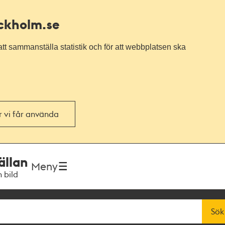
ockholm.se
tt sammanställa statistik och för att webbplatsen ska
or vi får använda
ällan
Meny
h bild
Sök