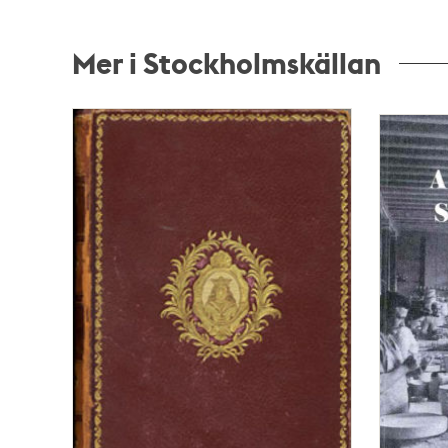
Mer i Stockholmskällan
Relaterade
poster
och
teman