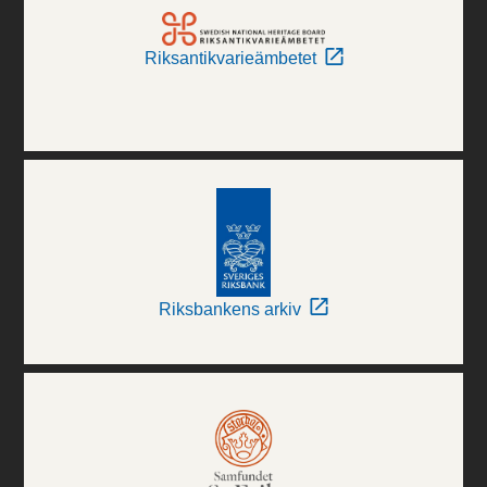
Riksantikvarieämbetet
Riksbankens arkiv