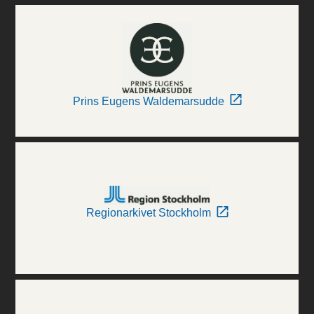
Prins Eugens Waldemarsudde
Regionarkivet Stockholm