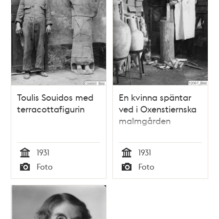
Toulis Souidos med
En kvinna späntar
terracottafigurin
ved i Oxenstiernska
malmgården
1931
1931
Tid
Tid
Foto
Foto
Typ
Typ