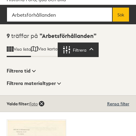
Sök
Fritextsök
Sök
Sökresultat
9
träffar på
Arbetsförhållanden
Visa karta
Visa lista
Filtrera
Filtrera
Filtrera tid
Filtrera materialtyper
Visningsläge
Totalt
Valda filter:
Foto
Rensa filter
9
träffar
Lista
Karta