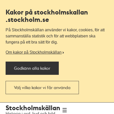
Kakor på stockholmskallan
.stockholm.se
På Stockholmskällan använder vi kakor, cookies, för att
sammanställa statistik och för att webbplatsen ska
fungera på ett bra sätt för dig.
Om kakor på Stockholmskällan
Godkänn alla kakor
Välj vilka kakor vi får använda
Till
Till
Stockholmskällan
navigationen
huvudinnehållet
Historia i ord, ljud och bild