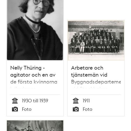
Nelly Thüring -
Arbetare och
agitator och en av
tjänstemän vid
de första kvinnorna
Byggnadsdepartemente
i riksdagen
vid Stockholms
örlogsvarv
1930 till 1939
1911
Tid
Tid
Foto
Foto
Typ
Typ