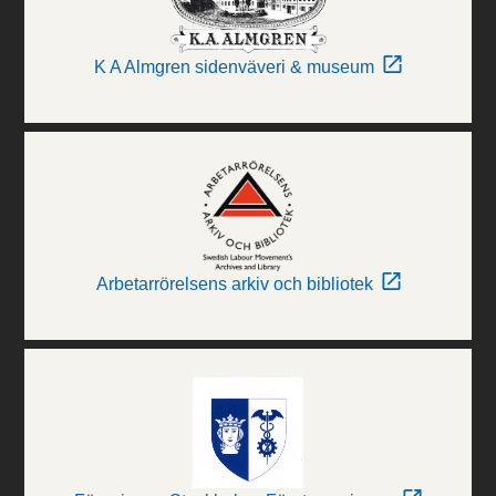
K A Almgren sidenväveri & museum
Arbetarrörelsens arkiv och bibliotek