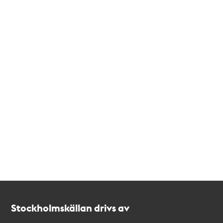
Kontakt
Stockholmskällan
Stockholmskällan drivs av