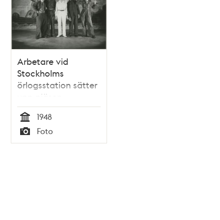
Arbetare vid
Stockholms
örlogsstation sätter
upp pjäsen
"Vårknas"
1948
Tid
Foto
Typ