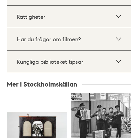
Rättigheter
Har du frågor om filmen?
Kungliga biblioteket tipsar
Mer i Stockholmskällan
Relaterade
poster
och
teman