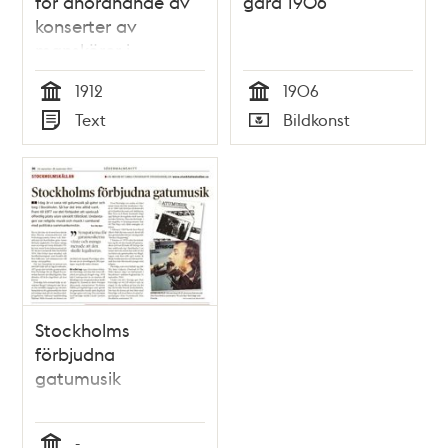
för anordnande av
gård 1906
konserter av
manskörer i
Stockholms parker -
1912
1906
Stadsfullmäktige
Tid
Tid
Text
Bildkonst
1912
Typ
Typ
Stockholms
förbjudna
gatumusik
-