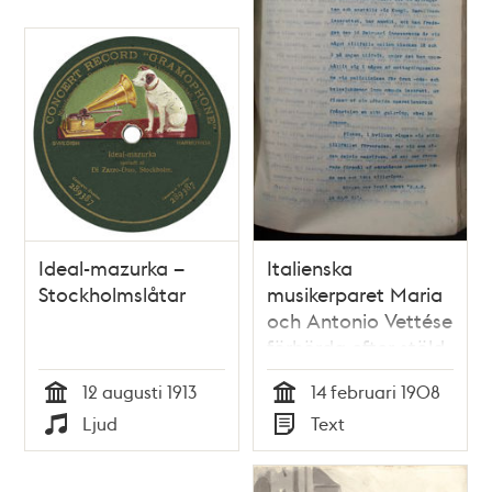
Ideal-mazurka –
Italienska
Stockholmslåtar
musikerparet Maria
och Antonio Vettése
förhörda efter stöld
av guldring
12 augusti 1913
14 februari 1908
Tid
Tid
Ljud
Text
Typ
Typ