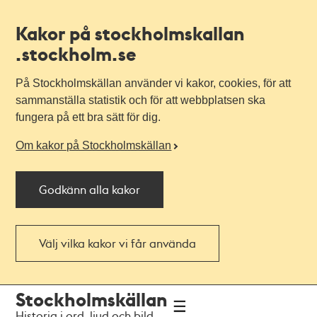
Kakor på stockholmskallan
.stockholm.se
På Stockholmskällan använder vi kakor, cookies, för att
sammanställa statistik och för att webbplatsen ska
fungera på ett bra sätt för dig.
Om kakor på Stockholmskällan
Godkänn alla kakor
Välj vilka kakor vi får använda
Till
Till
Stockholmskällan
navigationen
huvudinnehållet
Historia i ord, ljud och bild