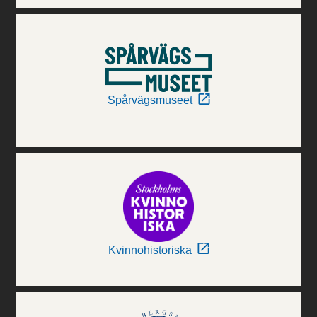
Spårvägsmuseet
Kvinnohistoriska