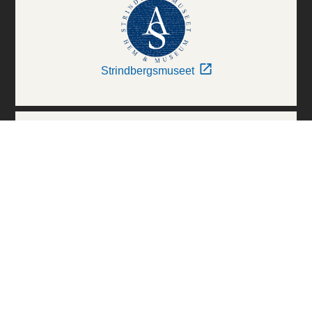
Strindbergsmuseet
Thielska Galleriet