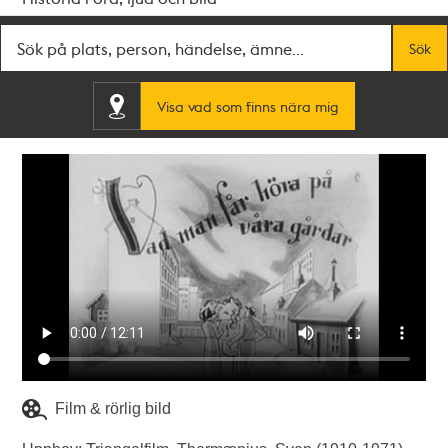
Fritextsök
Sök
Visa vad som finns nära mig
Film & rörlig bild