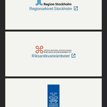
Regionarkivet Stockholm
Riksantikvarieämbetet