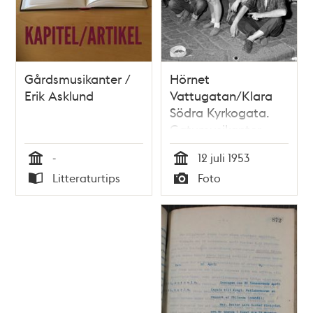
Gårdsmusikanter /
Hörnet
Erik Asklund
Vattugatan/Klara
Södra Kyrkogata.
Gatumusikanter
-
12 juli 1953
Tid
Tid
Litteraturtips
Foto
Typ
Typ