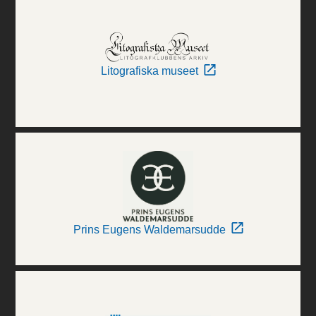
Litografiska museet
Prins Eugens Waldemarsudde