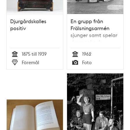
Djurgårdskalles
En grupp från
positiv
Frälsningsarmén
sjunger samt spelar
dragspel och
mandolin på gatan
1875 till 1939
1962
Tid
Tid
Föremål
Foto
Typ
Typ