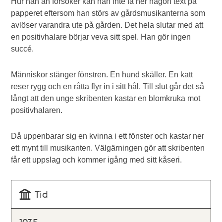
Hur han än försöker kan han inte få ner någon text på
papperet eftersom han störs av gårdsmusikanterna som
avlöser varandra ute på gården. Det hela slutar med att
en positivhalare börjar veva sitt spel. Han gör ingen
succé.
Människor stänger fönstren. En hund skäller. En katt
reser rygg och en råtta flyr in i sitt hål. Till slut går det så
långt att den unge skribenten kastar en blomkruka mot
positivhalaren.
Då uppenbarar sig en kvinna i ett fönster och kastar ner
ett mynt till musikanten. Välgärningen gör att skribenten
får ett uppslag och kommer igång med sitt kåseri.
Tid