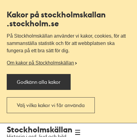
Kakor på stockholmskallan
.stockholm.se
På Stockholmskällan använder vi kakor, cookies, för att
sammanställa statistik och för att webbplatsen ska
fungera på ett bra sätt för dig.
Om kakor på Stockholmskällan
Godkänn alla kakor
Välj vilka kakor vi får använda
Till
Till
Stockholmskällan
navigationen
huvudinnehållet
Historia i ord, ljud och bild