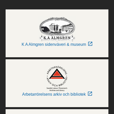
K A Almgren sidenväveri & museum
Arbetarrörelsens arkiv och bibliotek