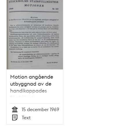
1969
Motion angående
utbyggnad av de
handikappades
färdtjänst -
Stadsfullmäktige
15 december 1969
1969
Tid
Text
Typ