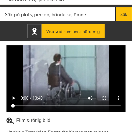
Fritextsök
Sök
Visa vad som finns nära mig
Film & rörlig bild