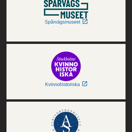
Spårvägsmuseet
Kvinnohistoriska