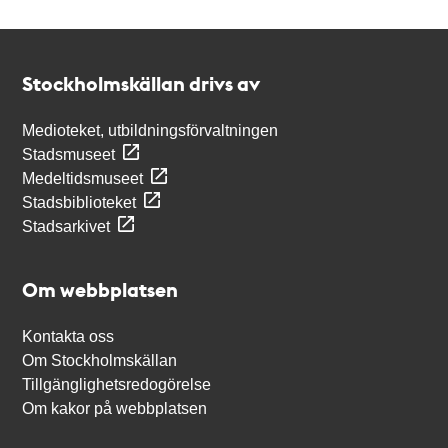
Kontakt
Stockholmskällan
Stockholmskällan drivs av
Medioteket, utbildningsförvaltningen
Stadsmuseet
Medeltidsmuseet
Stadsbiblioteket
Stadsarkivet
Om webbplatsen
Kontakta oss
Om Stockholmskällan
Tillgänglighetsredogörelse
Om kakor på webbplatsen