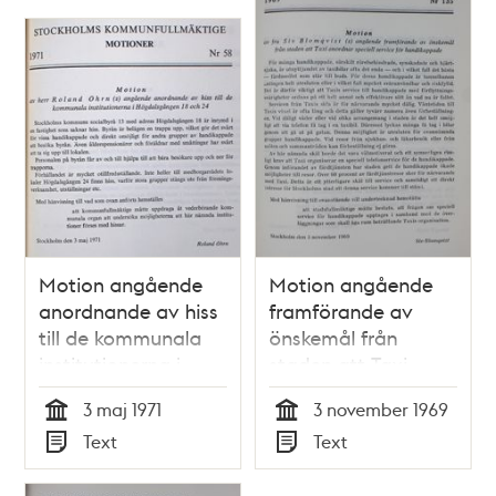
Motion angående
Motion angående
anordnande av hiss
framförande av
till de kommunala
önskemål från
institutionerna i
staden att Taxi
Högdalsgången 18
anordnar speciell
3 maj 1971
3 november 1969
och 24 -
service för
Tid
Tid
Text
Text
Kommunfullmäktige
handikappade -
Typ
Typ
1971
Stadsfullmäktige