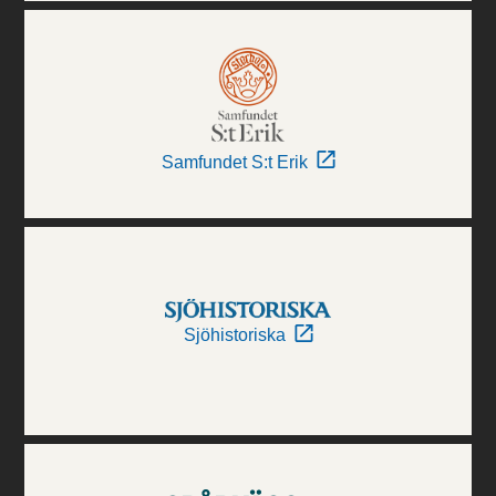
Samfundet S:t Erik
Sjöhistoriska