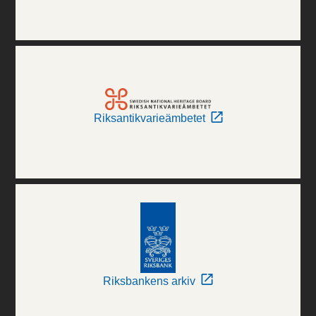
Riksantikvarieämbetet
Riksbankens arkiv