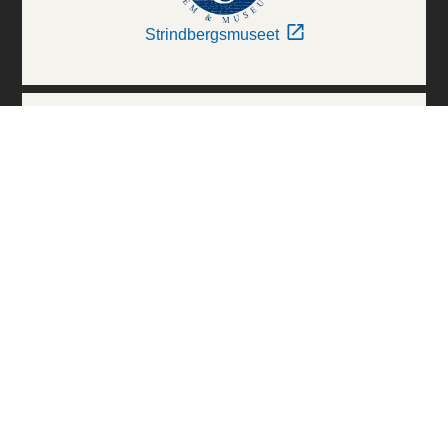
Strindbergsmuseet
Thielska Galleriet
Världskulturmuseerna