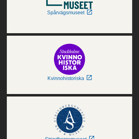
Spårvägsmuseet
Kvinnohistoriska