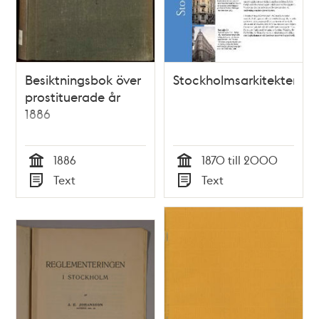
Besiktningsbok över
Stockholmsarkitekter
prostituerade år
1886
1886
1870 till 2000
Tid
Tid
Text
Text
Typ
Typ