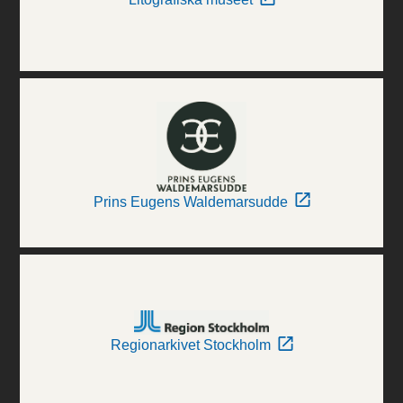
Prins Eugens Waldemarsudde
Regionarkivet Stockholm