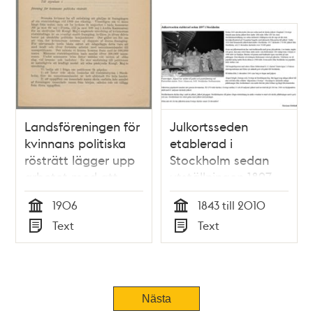
Landsföreningen för
Julkortsseden
kvinnans politiska
etablerad i
rösträtt lägger upp
Stockholm sedan
arbetet med att
utställningen 1897
samla in
1906
1843 till 2010
namnunderskrifter i
Tid
Tid
Text
Text
syfte att skynda på
Typ
Typ
utredningen om
kvinnlig rösträtt
Tidigare
Nästa