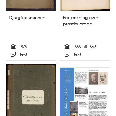
Djurgårdsminnen
Förteckning över
prostituerade
1875
1859 till 1866
Tid
Tid
Text
Text
Typ
Typ