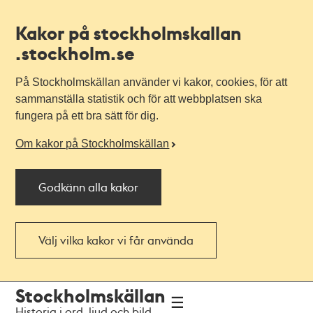
Kakor på stockholmskallan
.stockholm.se
På Stockholmskällan använder vi kakor, cookies, för att
sammanställa statistik och för att webbplatsen ska
fungera på ett bra sätt för dig.
Om kakor på Stockholmskällan
Godkänn alla kakor
Välj vilka kakor vi får använda
Till
Till
Stockholmskällan
navigationen
huvudinnehållet
Historia i ord, ljud och bild