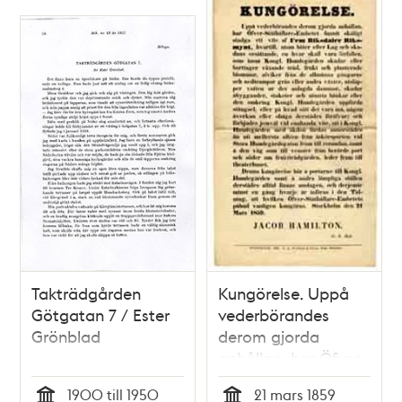
Takträdgården
Kungörelse. Uppå
Götgatan 7 / Ester
vederbörandes
Grönblad
derom gjorda
anhållan, har Öfver-
Ståthållare-Embetet
1900 till 1950
21 mars 1859
funnit skälligt