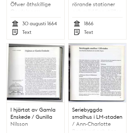
Öfwer åthskillige
rörande stationer
Oordningars
och märkliga ställen
affskaffande, vthi
vid jernvägslinien
30 augusti 1664
1866
Klädedrächter, så
mellan nämnde
Tid
Tid
Text
Text
hoos Adel, som
städer / Octavia
Typ
Typ
andre Ståndz
Carlén
Personer här i Rijket.
I hjärtat av Gamla
Seriebyggda
Enskede / Gunilla
smalhus i LM-staden
Nilsson
/ Ann-Charlotte
Backlund och Ann-