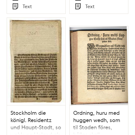
Tid
Tid
Text
Text
stadga ett vite af
Typ
Typ
fem riksdaler
riksmynt...Stockholm
den 21 mars 1859.
Stockholm die
Ordning, huru med
königl. Residentz
huggen wedh, som
und Haupt-Stadt, so
til Staden föres,
wohl von Upland als
hållas skall.