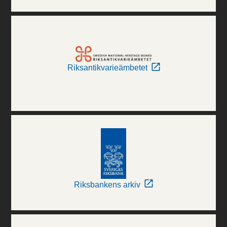
Riksantikvarieämbetet
Riksbankens arkiv