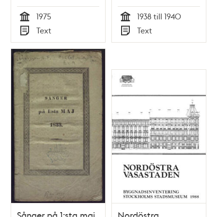
Sofie Nygren
1975
1938 till 1940
Tid
Tid
Text
Text
Typ
Typ
Sånger på 1:sta maj
Nordöstra