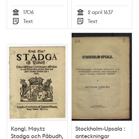
von gantz
1706
2 april 1637
Schweden....
Tid
Tid
Text
Text
Typ
Typ
Kongl. May.tz
Stockholm-Upsala :
Stadga och Påbudh,
anteckningar