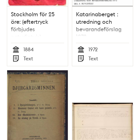
Stockholm för 25
Katarinaberget :
öre: (eftertryck
utredning och
förbjudes
bevarandeförslag
naturligtvis)
1972
1884
1972
Tid
Tid
Text
Text
Typ
Typ