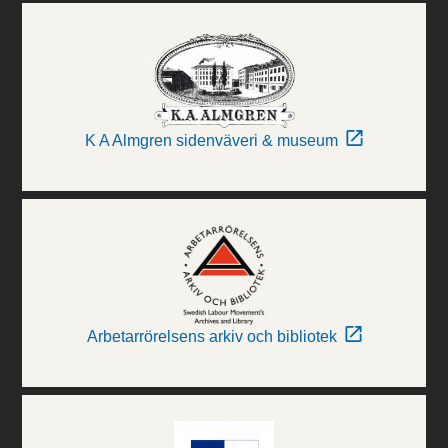
K A Almgren sidenväveri & museum
Arbetarrörelsens arkiv och bibliotek