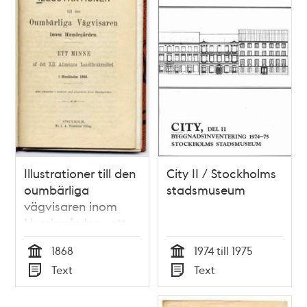
Illustrationer till den
City II / Stockholms
oumbärliga
stadsmuseum
vägvisaren inom
Humlegården : ett
minne af det XII
1868
1974 till 1975
Allmänna
Tid
Tid
Text
Text
Landtbruksmötet i
Typ
Typ
Stockholm 1868