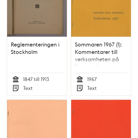
Reglementeringen i
Sommaren 1967 (1):
Stockholm
Kommentarer till
verksamheten på
Barnens ö
1847 till 1913
1967
Tid
Tid
Text
Text
Typ
Typ