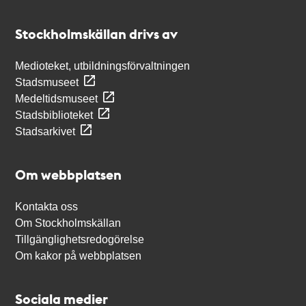
Kontakt
Stockholmskällan
Stockholmskällan drivs av
Medioteket, utbildningsförvaltningen
Stadsmuseet
Medeltidsmuseet
Stadsbiblioteket
Stadsarkivet
Om webbplatsen
Kontakta oss
Om Stockholmskällan
Tillgänglighetsredogörelse
Om kakor på webbplatsen
Sociala medier