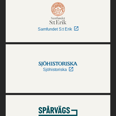
Samfundet S:t Erik
Sjöhistoriska