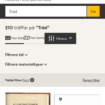
Sök
Fritextsök
Sök
Sökresultat
210
träffar på
Träd
Visa karta
Visa lista
Filtrera
Filtrera
Filtrera tid
Filtrera materialtyper
Visningsläge
Totalt
Valda filter:
Text
Rensa filter
210
träffar
Lista
Karta