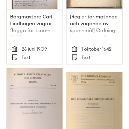
Borgmästare Carl
[Regler för mätande
Lindhagen vägrar
och vägande av
flagga för tsaren
spannmål] Ordning
1909
huruledes medh
mälandet på
26 juni 1909
1 oktober 1642
spannemåål som
Tid
Tid
Text
Text
uthi staden och på
Typ
Typ
malmarna aff en
och annan,
antingen sällias eller
...