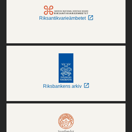
Riksantikvarieämbetet
Riksbankens arkiv