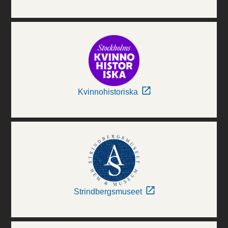
Kvinnohistoriska
Strindbergsmuseet