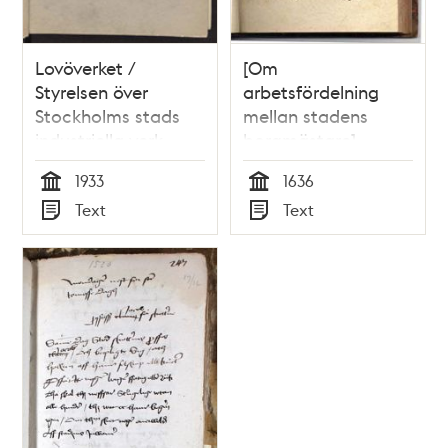
Lovöverket /
[Om
Styrelsen över
arbetsfördelning
Stockholms stads
mellan stadens
industriella verk
borgmästare]
Embetz deelningen
1933
1636
emellan
Tid
Tid
Text
Text
borgmästarne i
Typ
Typ
Stockholm.