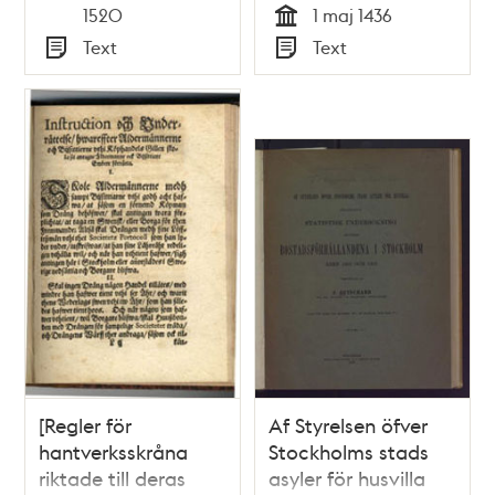
Tid
1520
1 maj 1436
Tid
Text
Text
Typ
Typ
[Regler för
Af Styrelsen öfver
hantverksskråna
Stockholms stads
riktade till deras
asyler för husvilla