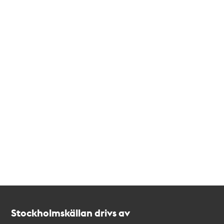
Kontakt
Stockholmskällan
Stockholmskällan drivs av