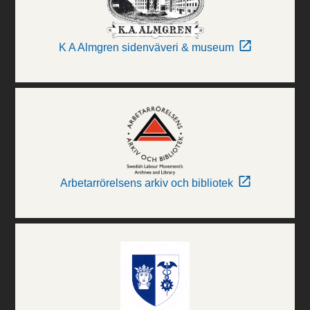
K A Almgren sidenväveri & museum
Arbetarrörelsens arkiv och bibliotek