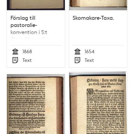
Förslag till
Skomakare-Taxa.
pastoralie-
konvention i S:t
Clara församling
1868
1654
Tid
Tid
Text
Text
Typ
Typ