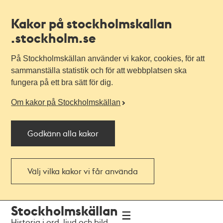
Kakor på stockholmskallan
.stockholm.se
På Stockholmskällan använder vi kakor, cookies, för att
sammanställa statistik och för att webbplatsen ska
fungera på ett bra sätt för dig.
Om kakor på Stockholmskällan
Godkänn alla kakor
Välj vilka kakor vi får använda
Till
Till
Stockholmskällan
navigationen
huvudinnehållet
Historia i ord, ljud och bild