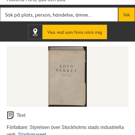
Fritextsök
Sök
Visa vad som finns nära mig
Text
Författare: Styrelsen över Stockholms stads industriella
verk.
Stadsmuseet