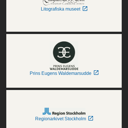
Litografiska museet
Prins Eugens Waldemarsudde
Regionarkivet Stockholm