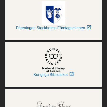
Föreningen Stockholms Företagsminnen
Kungliga Biblioteket