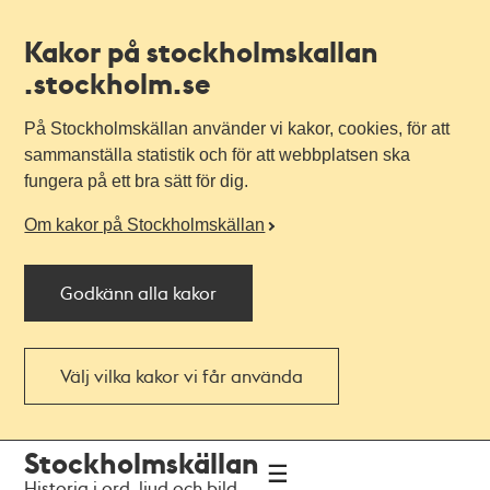
Kakor på stockholmskallan
.stockholm.se
På Stockholmskällan använder vi kakor, cookies, för att
sammanställa statistik och för att webbplatsen ska
fungera på ett bra sätt för dig.
Om kakor på Stockholmskällan
Godkänn alla kakor
Välj vilka kakor vi får använda
Till
Till
Stockholmskällan
navigationen
huvudinnehållet
Historia i ord, ljud och bild