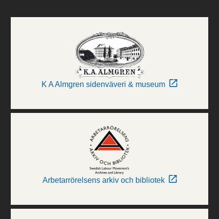
K A Almgren sidenväveri & museum
Arbetarrörelsens arkiv och bibliotek