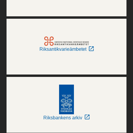
Riksantikvarieämbetet
Riksbankens arkiv