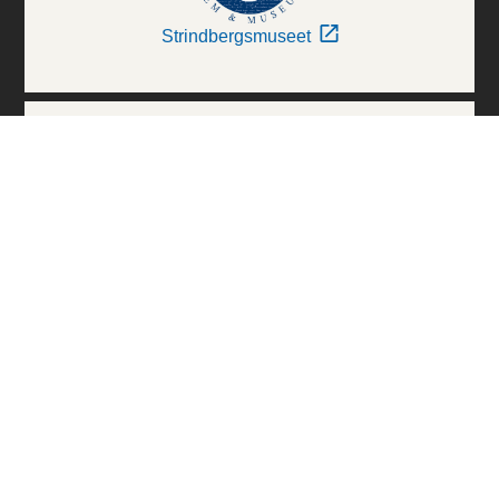
Strindbergsmuseet
Thielska Galleriet
Världskulturmuseerna