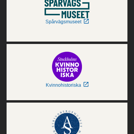
Spårvägsmuseet
Kvinnohistoriska