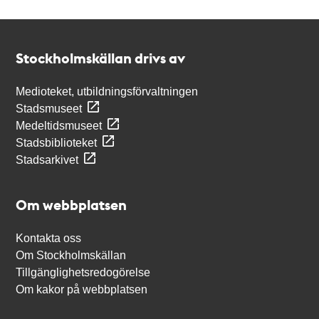
Kontakt
Stockholmskällan
Stockholmskällan drivs av
Medioteket, utbildningsförvaltningen
Stadsmuseet
Medeltidsmuseet
Stadsbiblioteket
Stadsarkivet
Om webbplatsen
Kontakta oss
Om Stockholmskällan
Tillgänglighetsredogörelse
Om kakor på webbplatsen