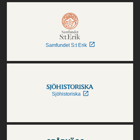
Samfundet S:t Erik
Sjöhistoriska