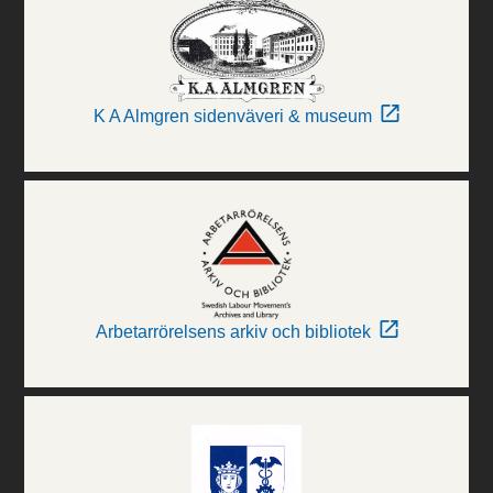
K A Almgren sidenväveri & museum
Arbetarrörelsens arkiv och bibliotek