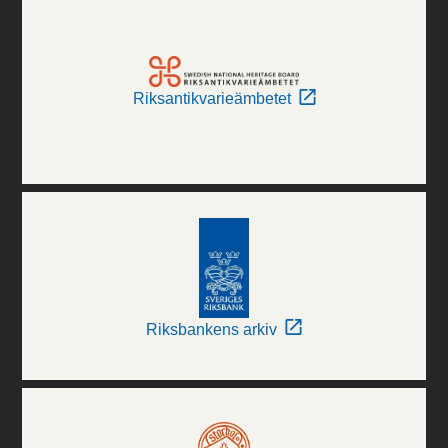
Riksantikvarieämbetet
Riksbankens arkiv