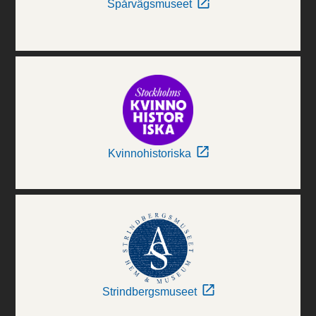
Spårvägsmuseet
Kvinnohistoriska
Strindbergsmuseet