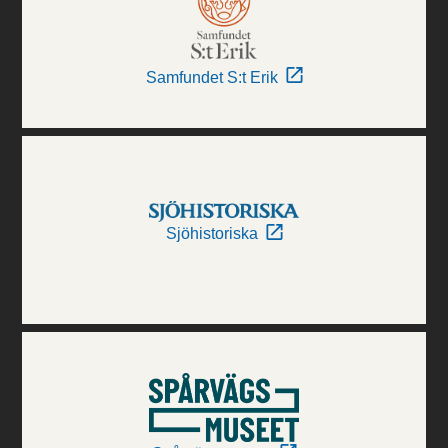
Samfundet S:t Erik
Sjöhistoriska