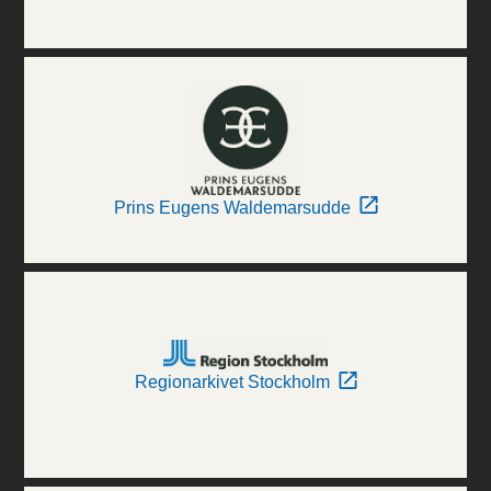
Prins Eugens Waldemarsudde
Regionarkivet Stockholm