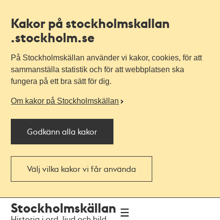
Kakor på stockholmskallan
.stockholm.se
På Stockholmskällan använder vi kakor, cookies, för att
sammanställa statistik och för att webbplatsen ska
fungera på ett bra sätt för dig.
Om kakor på Stockholmskällan
Godkänn alla kakor
Välj vilka kakor vi får använda
Till
Till
Stockholmskällan
navigationen
huvudinnehållet
Historia i ord, ljud och bild