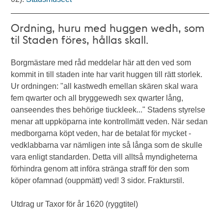
Ordning, huru med huggen wedh, som
til Staden föres, hållas skall.
Borgmästare med råd meddelar här att den ved som
kommit in till staden inte har varit huggen till rätt storlek.
Ur ordningen: "all kastwedh emellan skären skal wara
fem qwarter och all bryggewedh sex qwarter lång,
oanseendes thes behörige tiuckleek..." Stadens styrelse
menar att uppköparna inte kontrollmätt veden. När sedan
medborgarna köpt veden, har de betalat för mycket -
vedklabbarna var nämligen inte så långa som de skulle
vara enligt standarden. Detta vill alltså myndigheterna
förhindra genom att införa stränga straff för den som
köper ofamnad (ouppmätt) ved! 3 sidor. Frakturstil.
Utdrag ur Taxor för år 1620 (ryggtitel)