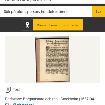
Fritextsök
Sök
Visa vad som finns nära mig
Text
Författare: Borgmästare och råd i Stockholm (1637-04-
02).
Stadsmuseet