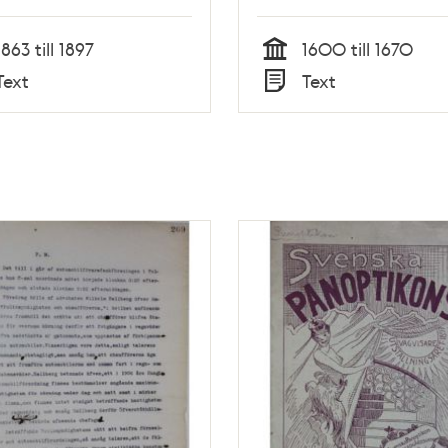
1863 till 1897
1600 till 1670
Tid
Text
Text
Typ