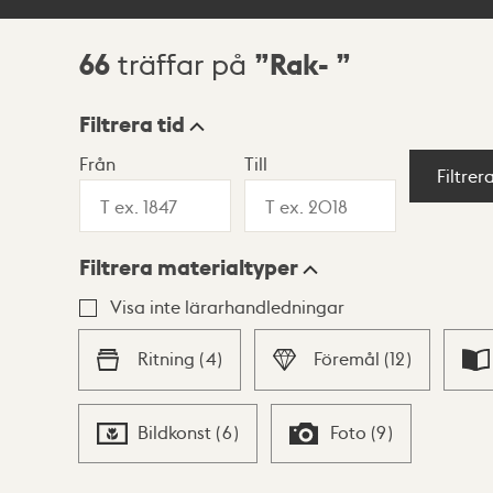
66
Rak-
träffar på
Sökresultat
Filtrera tid
Från
Till
Visningsläge
Filtrer
Filtrera materialtyper
Lista
Karta
Visa inte lärarhandledningar
Ritning
(
4
)
Föremål
(
12
)
Bildkonst
(
6
)
Foto
(
9
)