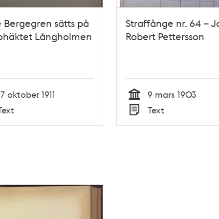
 Bergegren sätts på
Straffånge nr. 64 – 
ohäktet Långholmen
Robert Pettersson
17 oktober 1911
9 mars 1903
Tid
Text
Text
Typ