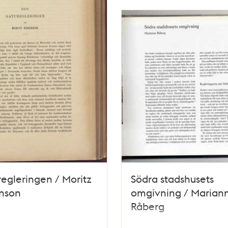
egleringen / Moritz
Södra stadshusets
nson
omgivning / Marian
Råberg