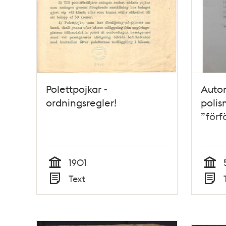
Polettpojkar -
Autom
ordningsregler!
poli
”förf
1901
Tid
Tid
Text
Typ
Typ