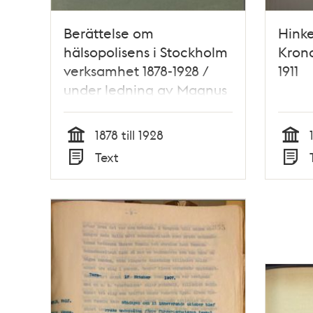
Berättelse om
Hinke
hälsopolisens i Stockholm
Kron
verksamhet 1878-1928 /
1911
under ledning av Magnus
Herrlin ; utarbetad av
Hälsopolisens personal
1878 till 1928
Tid
Tid
Text
Typ
Typ