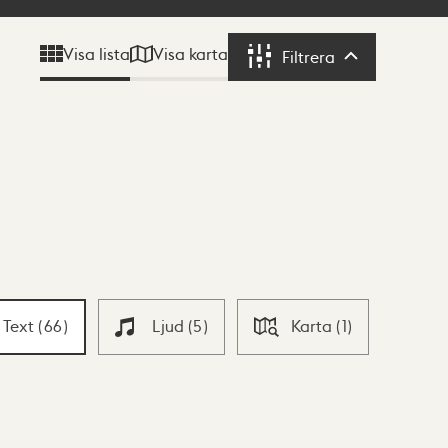
Visa karta
Visa lista
Filtrera
Filtrera
Text
(
66
)
Ljud
(
5
)
Karta
(
1
)