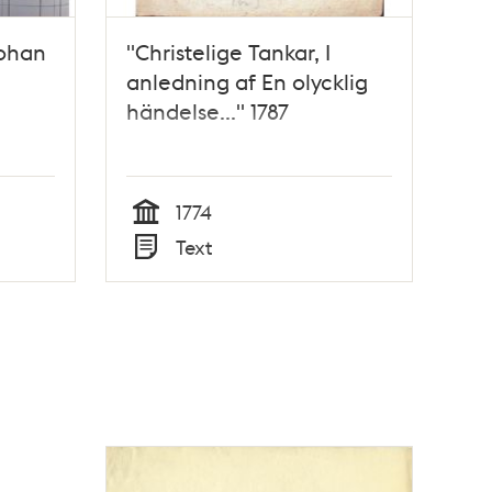
Johan
"Christelige Tankar, I
anledning af En olycklig
händelse..." 1787
1774
Tid
Text
Typ