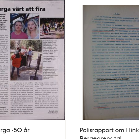
rga -50 år
Polisrapport om Hin
Bergegrens tal