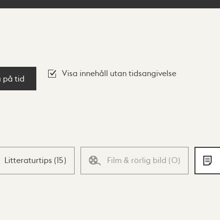
Visa innehåll utan tidsangivelse
a på tid
Litteraturtips
(
15
)
Film & rörlig bild
(
0
)