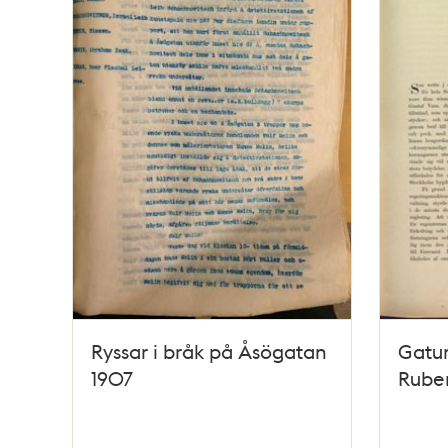
Ryssar i bråk på Åsögatan
Gatur
1907
Rube