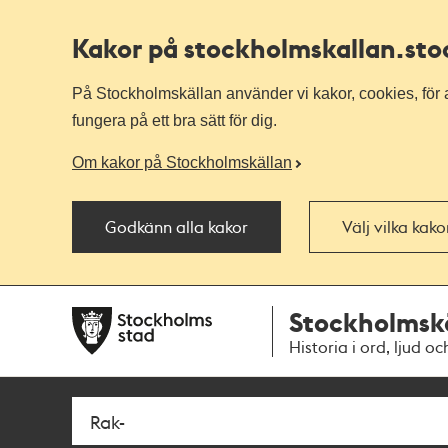
Kakor på stockholmskallan
.st
På Stockholmskällan använder vi kakor, cookies, för a
fungera på ett bra sätt för dig.
Om kakor på Stockholmskällan
Godkänn alla kakor
Välj vilka kak
Till
Till
Stockholmsk
navigationen
huvudinnehållet
Historia i ord, ljud oc
Sök
Fritextsök