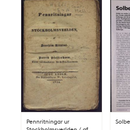
Pennritningar ur
Solbe
Stockholmsverlden / af