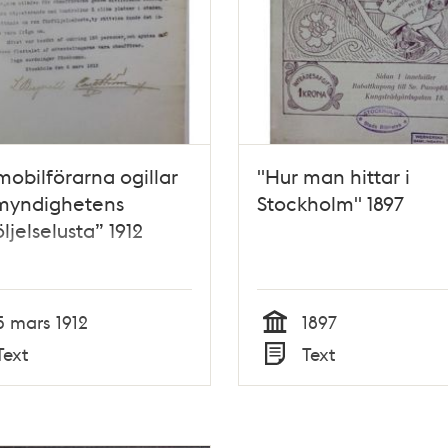
obilförarna ogillar
"Hur man hittar i
smyndighetens
Stockholm" 1897
öljelselusta” 1912
5 mars 1912
1897
Tid
Text
Text
Typ