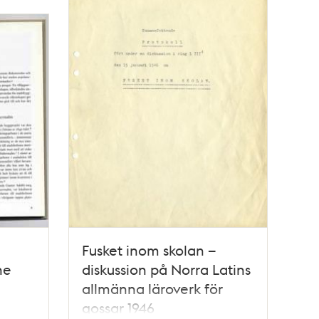
Fusket inom skolan –
ne
diskussion på Norra Latins
allmänna läroverk för
gossar 1946