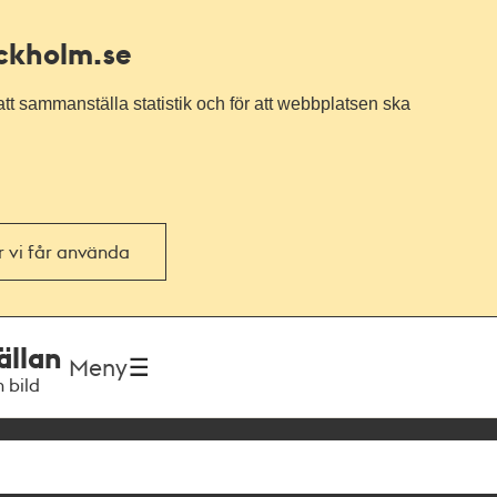
ockholm.se
tt sammanställa statistik och för att webbplatsen ska
or vi får använda
ällan
Meny
h bild