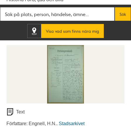
Fritextsök
Sök
Visa vad som finns nära mig
Text
Författare: Engnell, H.N..
Stadsarkivet