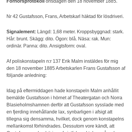
Förhörsprotokoll
onsdagen den 18 november 1885.
Nr 42 Gustafsson, Frans, Arbetskarl häktad för lösdriveri.
Signalement:
Längd: 1,68 meter. Kroppsbyggnad: stark.
Hår: brunt. Skägg: dito. Ögon: blå. Näsa: rak. Mun:
ordinär. Panna: dito. Ansigtsform: oval.
Af poliskonstapeln n:r 137 Erik Malm instäldes för mig
den 18 november 1885 Arbetskarlen Frans Gustafsson af
följande anledning:
Idag på eftermiddagen hade konstapeln Malm anhållit
bemälde Gustafsson i hörnet af Theatergatan och Norra
Blasieholmshamnen derför att Gustafsson sysslade med
en fjerding innehållande lax, synbarligen i afsigt att
tillegna sig densamma, hvilket, dock genom konstapelns
mellankomst förhindrades. Dessutom vore kändt, att