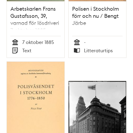
Arbetskarlen Frans
Polisen i Stockholm
Gustafsson, 39,
förr och nu / Bengt
varnad för lösdriveri
Järbe
7 oktober 1885 -
polisförhör
7 oktober 1885
-
Tid
Tid
Text
Litteraturtips
Typ
Typ