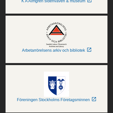
K A Almgren sidenväveri & museum
Arbetarrörelsens arkiv och bibliotek
Föreningen Stockholms Företagsminnen