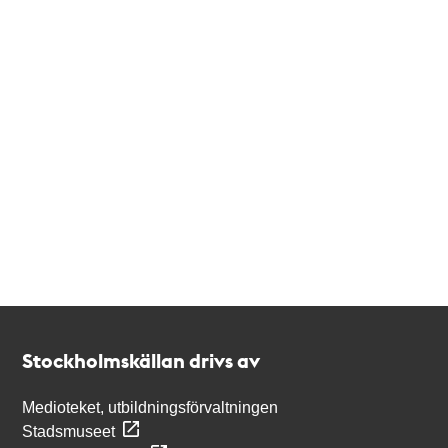
Kontakt
Stockholmskällan
Stockholmskällan drivs av
Medioteket, utbildningsförvaltningen
Stadsmuseet