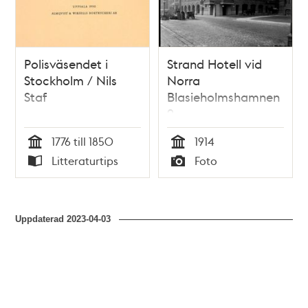
Polisväsendet i
Strand Hotell vid
Stockholm / Nils
Norra
Staf
Blasieholmshamnen
9
1776 till 1850
1914
Tid
Tid
Litteraturtips
Foto
Typ
Typ
Uppdaterad
2023-04-03