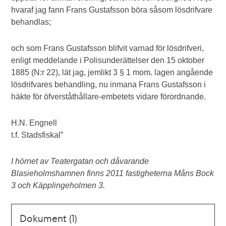
hvaraf jag fann Frans Gustafsson böra såsom lösdrifvare
behandlas;
och som Frans Gustafsson blifvit varnad för lösdrifveri,
enligt meddelande i Polisunderättelser den 15 oktober
1885 (N:r 22), lät jag, jemlikt 3 § 1 mom. lagen angående
lösdrifvares behandling, nu inmana Frans Gustafsson i
häkte för öfverståthållare-embetets vidare förordnande.
H.N. Engnell
t.f. Stadsfiskal”
I hörnet av Teatergatan och dåvarande
Blasieholmshamnen finns 2011 fastigheterna Måns Bock
3 och Käpplingeholmen 3.
Dokument (1)