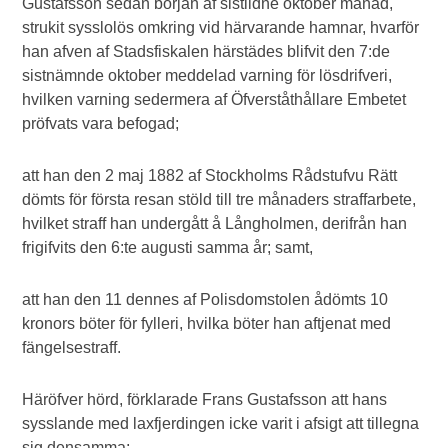
Gustafsson sedan början af sistlidne oktober månad,
strukit sysslolös omkring vid härvarande hamnar, hvarför
han afven af Stadsfiskalen härstädes blifvit den 7:de
sistnämnde oktober meddelad varning för lösdrifveri,
hvilken varning sedermera af Öfverståthållare Embetet
pröfvats vara befogad;
att han den 2 maj 1882 af Stockholms Rådstufvu Rätt
dömts för första resan stöld till tre månaders straffarbete,
hvilket straff han undergått å Långholmen, derifrån han
frigifvits den 6:te augusti samma år; samt,
att han den 11 dennes af Polisdomstolen ådömts 10
kronors böter för fylleri, hvilka böter han aftjenat med
fängelsestraff.
Häröfver hörd, förklarade Frans Gustafsson att hans
sysslande med laxfjerdingen icke varit i afsigt att tillegna
sig densamma;