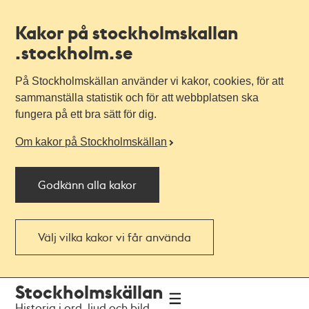
Kakor på stockholmskallan
.stockholm.se
På Stockholmskällan använder vi kakor, cookies, för att
sammanställa statistik och för att webbplatsen ska
fungera på ett bra sätt för dig.
Om kakor på Stockholmskällan
Godkänn alla kakor
Välj vilka kakor vi får använda
Till
Till
Stockholmskällan
navigationen
huvudinnehållet
Historia i ord, ljud och bild