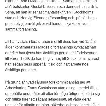
oktober 1846 i Madesjö socken af Kalmar län samt son
af Arbetskarlen Gustaf Eriksson och dennes hustru Brita
Stina, att han är senast mantalsskrifven i Stockholms
stad och Hedvig Eleonora församling och, på sätt hans
prestbetyg jemväl gifver vid handen, kyrkoskrifven i
samma församling,
att han vistats i föräldrahemmet till dess han vid 15 års
ålder konfirmerats i Madesjö församlings kyrka; att han
derefter haft tjenst hos åtskilliga personer i födelseorten
till våren 1869, då han begifvit sig till Stockholm, hvarest
han sedan dess uppehållit sig och haft arbete hos
åtskilliga personer.
På grund af hvad sålunda förekommit ansåg jag att
Arbetskarlen Frans Gustafsson utan att ega medel till sitt
uppehälle underlåter att efter förmåga ärligen försörja sig
och tillika förer ett sådant lefnadssätt, att våda deraf
uppstår för allmän ordning, säkerhet och sedlighet, i följd