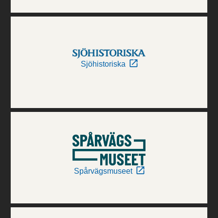
Sjöhistoriska
Spårvägsmuseet