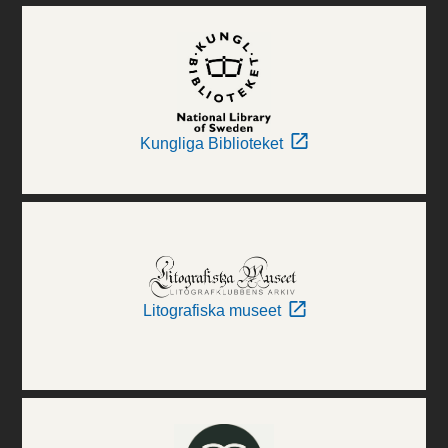
Kungliga Biblioteket
Litografiska museet