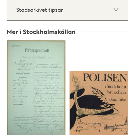
Stadsarkivet tipsar
Mer i Stockholmskällan
Relaterade
poster
och
teman