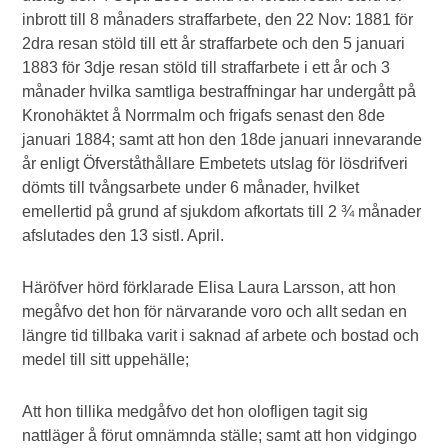
inbrott till 8 månaders straffarbete, den 22 Nov: 1881 för
2dra resan stöld till ett år straffarbete och den 5 januari
1883 för 3dje resan stöld till straffarbete i ett år och 3
månader hvilka samtliga bestraffningar har undergått på
Kronohäktet å Norrmalm och frigafs senast den 8de
januari 1884; samt att hon den 18de januari innevarande
år enligt Öfverståthållare Embetets utslag för lösdrifveri
dömts till tvångsarbete under 6 månader, hvilket
emellertid på grund af sjukdom afkortats till 2 ¾ månader
afslutades den 13 sistl. April.
Häröfver hörd förklarade Elisa Laura Larsson, att hon
megåfvo det hon för närvarande voro och allt sedan en
längre tid tillbaka varit i saknad af arbete och bostad och
medel till sitt uppehälle;
Att hon tillika medgåfvo det hon olofligen tagit sig
nattläger å förut omnämnda ställe; samt att hon vidgingo