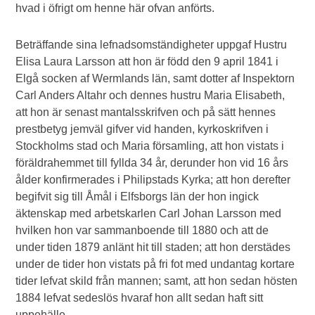
hvad i öfrigt om henne här ofvan anförts.
Beträffande sina lefnadsomständigheter uppgaf Hustru
Elisa Laura Larsson att hon är född den 9 april 1841 i
Elgå socken af Wermlands län, samt dotter af Inspektorn
Carl Anders Altahr och dennes hustru Maria Elisabeth,
att hon är senast mantalsskrifven och på sätt hennes
prestbetyg jemväl gifver vid handen, kyrkoskrifven i
Stockholms stad och Maria församling, att hon vistats i
föräldrahemmet till fyllda 34 år, derunder hon vid 16 års
ålder konfirmerades i Philipstads Kyrka; att hon derefter
begifvit sig till Åmål i Elfsborgs län der hon ingick
äktenskap med arbetskarlen Carl Johan Larsson med
hvilken hon var sammanboende till 1880 och att de
under tiden 1879 anlänt hit till staden; att hon derstädes
under de tider hon vistats på fri fot med undantag kortare
tider lefvat skild från mannen; samt, att hon sedan hösten
1884 lefvat sedeslös hvaraf hon allt sedan haft sitt
uppehälle.