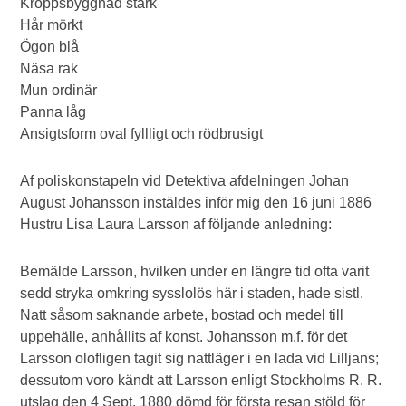
Kroppsbyggnad stark
Hår mörkt
Ögon blå
Näsa rak
Mun ordinär
Panna låg
Ansigtsform oval fyllligt och rödbrusigt
Af poliskonstapeln vid Detektiva afdelningen Johan
August Johansson instäldes inför mig den 16 juni 1886
Hustru Lisa Laura Larsson af följande anledning:
Bemälde Larsson, hvilken under en längre tid ofta varit
sedd stryka omkring sysslolös här i staden, hade sistl.
Natt såsom saknande arbete, bostad och medel till
uppehälle, anhållits af konst. Johansson m.f. för det
Larsson olofligen tagit sig nattläger i en lada vid Lilljans;
dessutom voro kändt att Larsson enligt Stockholms R. R.
utslag den 4 Sept. 1880 dömd för första resan stöld för