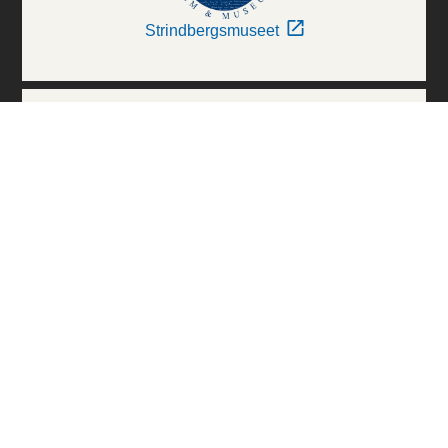
Strindbergsmuseet
Thielska Galleriet
Världskulturmuseerna