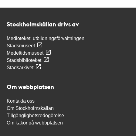
Kontakt
Stockholmskällan
Stockholmskällan drivs av
Medioteket, utbildningsförvaltningen
Stadsmuseet
Medeltidsmuseet
Stadsbiblioteket
Stadsarkivet
Om webbplatsen
Kontakta oss
Om Stockholmskällan
Tillgänglighetsredogörelse
Om kakor på webbplatsen