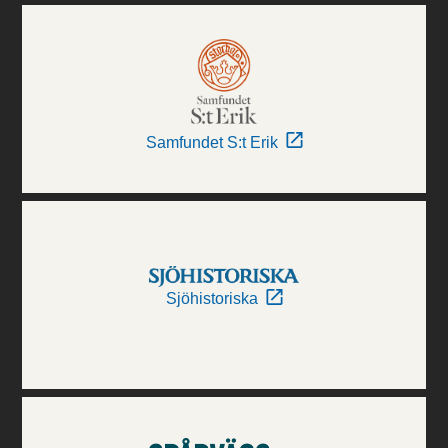
Samfundet S:t Erik
Sjöhistoriska