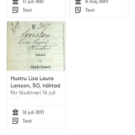
17 juli 1887
8 maj 1889
Tid
Tid
Text
Text
Typ
Typ
Hustru Lisa Laura
Larsson, 50, häktad
för lösdriveri 16 juli
1891 - polisförhör
16 juli 1891
Tid
Text
Typ