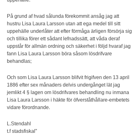
På grund af hvad sålunda förekommit ansåg jag att
hustru Lisa Laura Larsson utan att ega medel till sitt
uppehälle underlåter att efter förmåga ärligen försörja sig
och tillika förer ett sådant lefnadssätt, att våda deraf
uppstår för allmän ordning och säkerhet i följd hvaraf jag
fann Lisa Laura Larsson böra såsom lösdrifvare
behandlas;
Och som Lisa Laura Larsson blifvit frigifven den 13 april
1886 efter sex månaders delvis undergånget lät jag
jemlikt 4 § lagen om lösdrifvares behandling nu inmana
Lisa Laura Larsson i häkte för öfverståthållare-embetets
vidare förordnande.
L.Stendahl
t.f stadsfiskal”