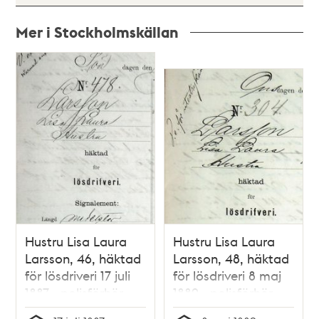
Mer i Stockholmskällan
Relaterade
poster
och
teman
Hustru Lisa Laura
Hustru Lisa Laura
Larsson, 46, häktad
Larsson, 48, häktad
för lösdriveri 17 juli
för lösdriveri 8 maj
1887 - polisförhör
1889 - polisförhör