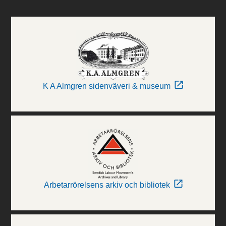
K A Almgren sidenväveri & museum
Arbetarrörelsens arkiv och bibliotek