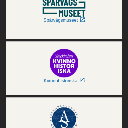
Spårvägsmuseet
Kvinnohistoriska