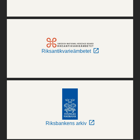
Riksantikvarieämbetet
Riksbankens arkiv