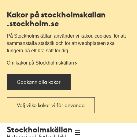
Kakor på stockholmskallan
.stockholm.se
På Stockholmskällan använder vi kakor, cookies, för att
sammanställa statistik och för att webbplatsen ska
fungera på ett bra sätt för dig.
Om kakor på Stockholmskällan
Godkänn alla kakor
Välj vilka kakor vi får använda
Till
Till
Stockholmskällan
navigationen
huvudinnehållet
Historia i ord, ljud och bild