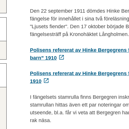
Den 22 september 1911 dömdes Hinke Berg
fängelse för innehållet i sina två föreläsni
"Ljusets fiender". Den 17 oktober började B
fängelsesträff på Kronohäktet Långholmen.
Polisens refererat av Hinke Bergegrens 
barn” 1910
Polisens refererat av Hinke Bergegrens 
1910
I fängelsets stamrulla finns Bergegren insk
stamrullan hittas även ett par noteringar 
utseende, bl.a. får vi veta att Bergegren ha
rak näsa.