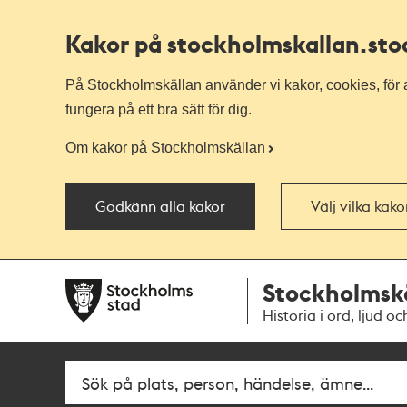
Kakor på stockholmskallan
.st
På Stockholmskällan använder vi kakor, cookies, för a
fungera på ett bra sätt för dig.
Om kakor på Stockholmskällan
Godkänn alla kakor
Välj vilka kak
Till
Till
Stockholmsk
navigationen
huvudinnehållet
Historia i ord, ljud oc
Fritextsök