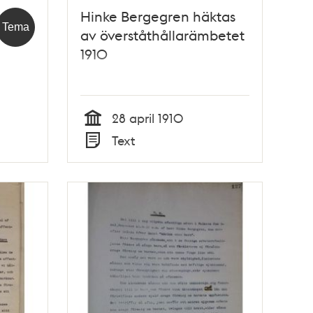
Hinke Bergegren häktas
Tema
av överståthållarämbetet
1910
28 april 1910
Tid
Text
Typ