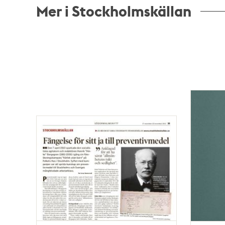
Mer i Stockholmskällan
Relaterade
poster
och
teman