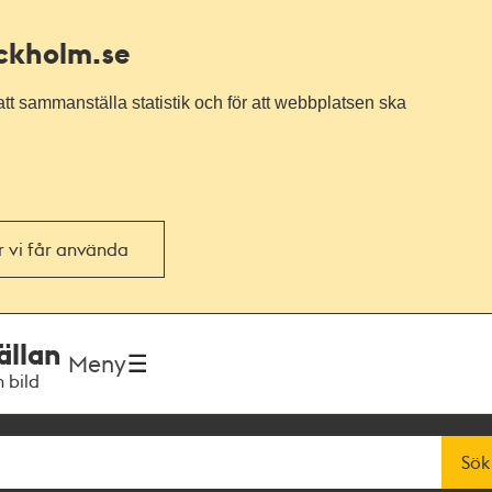
ockholm.se
tt sammanställa statistik och för att webbplatsen ska
or vi får använda
ällan
Meny
h bild
Sök