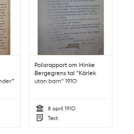
Polisrapport om Hinke
Bergegrens tal "Kärlek
ender”
utan barn" 1910
8 april 1910
Tid
Text
Typ