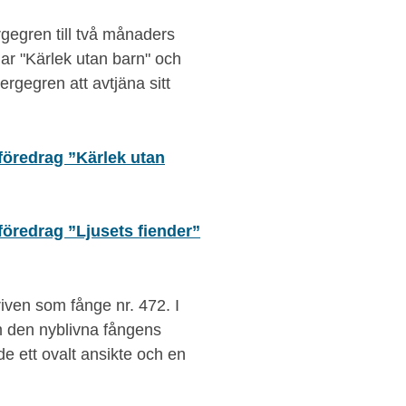
egren till två månaders
ngar "Kärlek utan barn" och
ergegren att avtjäna sitt
föredrag ”Kärlek utan
föredrag ”Ljusets fiender”
riven som fånge nr. 472. I
om den nyblivna fångens
de ett ovalt ansikte och en