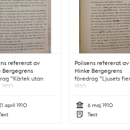
ens refererat av
Polisens refererat av
e Bergegrens
Hinke Bergegrens
rag ”Kärlek utan
föredrag ”Ljusets fi
 1910
1910
21 april 1910
6 maj 1910
Tid
Text
Text
Typ