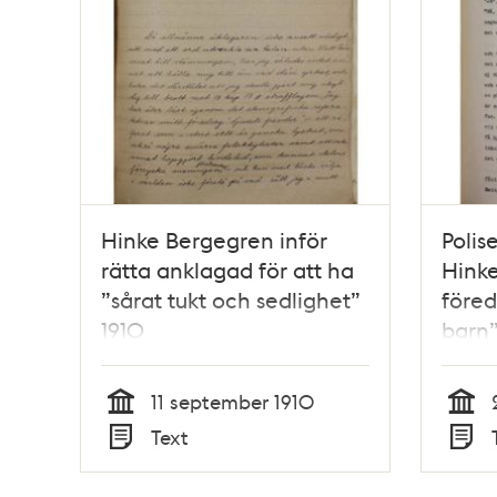
Hinke Bergegren inför
Polis
rätta anklagad för att ha
Hink
”sårat tukt och sedlighet”
föred
1910
barn”
11 september 1910
Tid
Tid
Text
Typ
Typ