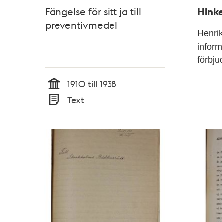
Hinke
Fängelse för sitt ja till
preventivmedel
Henrik
inform
förbju
1910 till 1938
Tid
Text
Typ