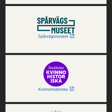
Spårvägsmuseet
Kvinnohistoriska