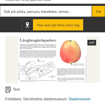
Fritextsök
Sök
Visa vad som finns nära mig
Text
Författare: Stockholms stadsmuseum.
Stadsmuseet