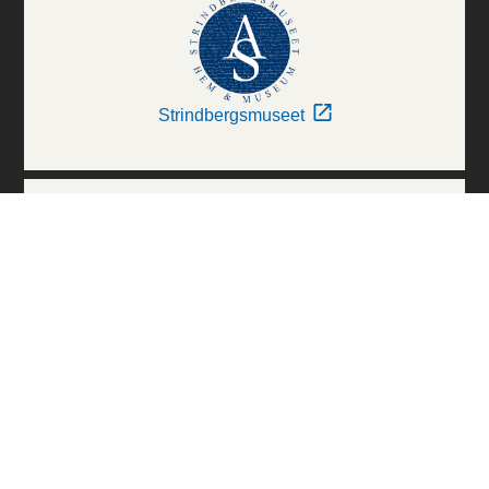
Strindbergsmuseet
Thielska Galleriet