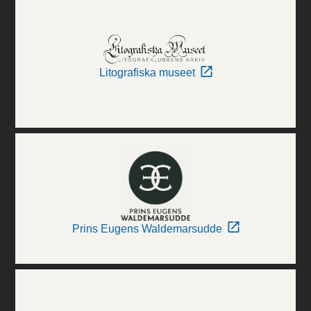
Litografiska museet
Prins Eugens Waldemarsudde