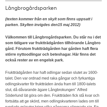
Långbrogårdsparken
(texten kommer från en skylt som finns uppsatt i
parken. Skylten invigdes den15 maj 2012)
Välkommen till Långbrogårdsparken. Du står nu i det
som tidigare var fruktträdgården tillhörande Långbro
gård. Förutom fruktträdgården har gården haft flera
större nyttoodlingar och beteshagar. Här finns det
också rester av en engelsk park.
Fruktträdgården har haft odlingar sedan slutet av 1600-
talet. Den var ordnad med raka gångar och fyrkantiga
odlingskvarter för fruktträden ända fram till 1800-talets
slut, då dåvarande ägare Långbrokungen" Alfred
Söderlund lät göra om den. Fruktträden fick stå kvar och
fortsätta att ge skörd, men odlingskvarteren lades om till
rundade gräsytor kring vilka gångarna slingrade sig. En