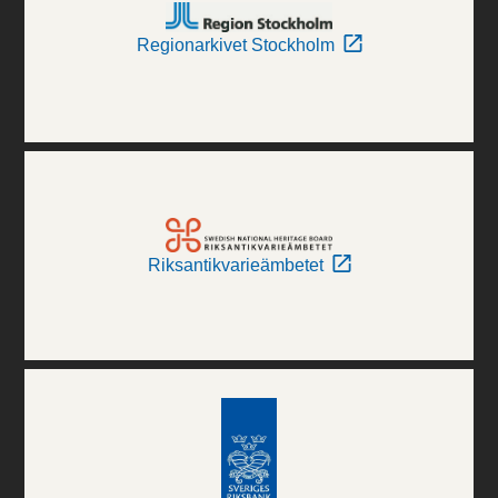
Regionarkivet Stockholm
Riksantikvarieämbetet