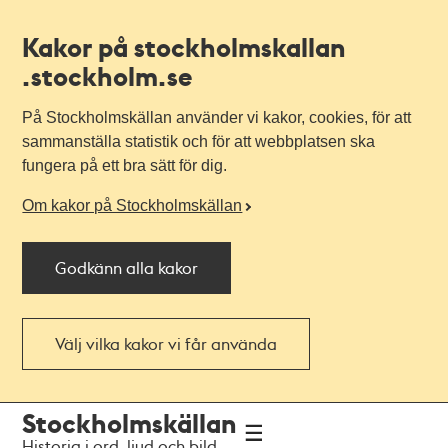
Kakor på stockholmskallan
.stockholm.se
På Stockholmskällan använder vi kakor, cookies, för att
sammanställa statistik och för att webbplatsen ska
fungera på ett bra sätt för dig.
Om kakor på Stockholmskällan
Godkänn alla kakor
Välj vilka kakor vi får använda
Till
Till
Stockholmskällan
navigationen
huvudinnehållet
Historia i ord, ljud och bild