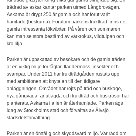
trädrad av askar kantar parken utmed Långbrovägen.
Askarna är drygt 250 år gamla och har förut varit
hamlade (beskurna). Förutom parkens fruktträd finns det
gamla intressanta lökväxter. På våren och sommaren
kan man se stora bestämd av vårkrokus, vildtulpan och
krollilja.
Parken är uppskattad av besökare och de gamla träden
är en viktig miljö för fåglar, fladdermöss, insekter och
svampar. Under 2011 har fruktträdgården rustats upp
med ambitionen att knyta an till den tidigare
anläggningen. Området har röjts på träd och buskage,
nya gångvägar är utlagda och fruktträd och buskrosor har
planterats. Askarna i allén är återhamlade. Parken ägs
idag av Stockholms stad och förvaltas av Älvsjö
stadsdelsförvaltning.
Parken är en ömtålig och skyddsvärd miljö. Var rädd om