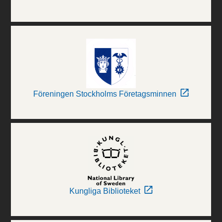
Föreningen Stockholms Företagsminnen
Kungliga Biblioteket