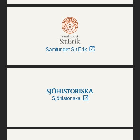
Samfundet S:t Erik
Sjöhistoriska