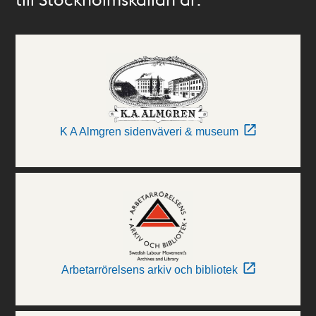
K A Almgren sidenväveri & museum
Arbetarrörelsens arkiv och bibliotek