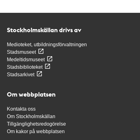
Kontakt
Stockholmskällan
Stockholmskällan drivs av
Medioteket, utbildningsförvaltningen
Stadsmuseet
Medeltidsmuseet
Stadsbiblioteket
Stadsarkivet
Om webbplatsen
Kontakta oss
Om Stockholmskällan
Tillgänglighetsredogörelse
Om kakor på webbplatsen