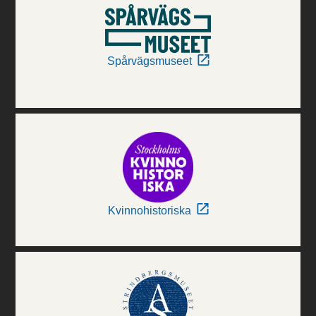
Spårvägsmuseet
Kvinnohistoriska