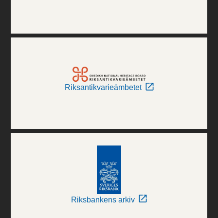
Riksantikvarieämbetet
Riksbankens arkiv