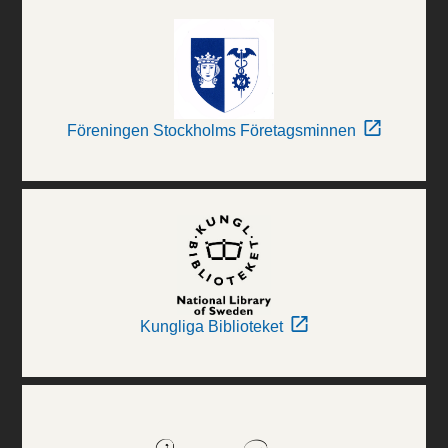
Föreningen Stockholms Företagsminnen
Kungliga Biblioteket