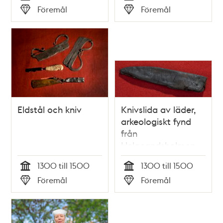
Tid
Tid
Föremål
Föremål
Typ
Typ
Eldstål och kniv
Knivslida av läder,
arkeologiskt fynd
från
Helgeandsholmen
1300 till 1500
1300 till 1500
Tid
Tid
Föremål
Föremål
Typ
Typ