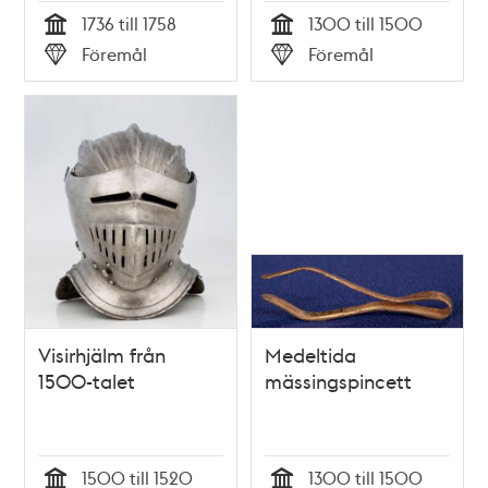
1736 till 1758
1300 till 1500
Tid
Tid
Föremål
Föremål
Typ
Typ
Visirhjälm från
Medeltida
1500-talet
mässingspincett
1500 till 1520
1300 till 1500