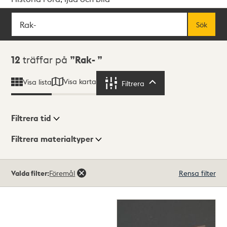
Sök
Fritextsök
Sök
Sökresultat
12
träffar på
Rak-
Visa karta
Visa lista
Filtrera
Filtrera
Filtrera tid
Filtrera materialtyper
Visningsläge
Totalt
Valda filter:
Föremål
Rensa filter
12
träffar
Lista
Karta