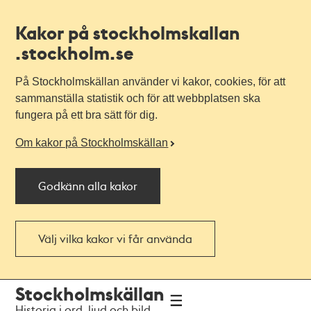
Kakor på stockholmskallan
.stockholm.se
På Stockholmskällan använder vi kakor, cookies, för att
sammanställa statistik och för att webbplatsen ska
fungera på ett bra sätt för dig.
Om kakor på Stockholmskällan
Godkänn alla kakor
Välj vilka kakor vi får använda
Till
Till
Stockholmskällan
navigationen
huvudinnehållet
Historia i ord, ljud och bild