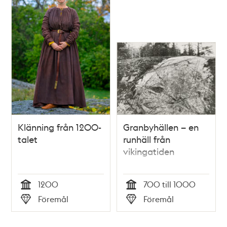
Klänning från 1200-
Granbyhällen – en
talet
runhäll från
vikingatiden
1200
700 till 1000
Tid
Tid
Föremål
Föremål
Typ
Typ