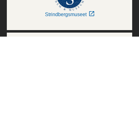
Strindbergsmuseet
Thielska Galleriet
Världskulturmuseerna