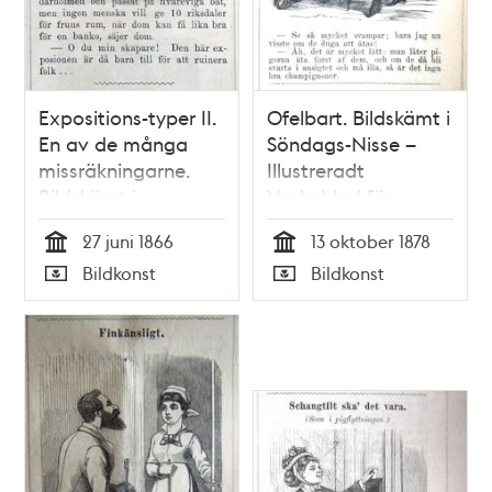
Expositions-typer II.
Ofelbart. Bildskämt i
En av de många
Söndags-Nisse –
missräkningarne.
Illustreradt
Bildskämt i
Veckoblad för
Söndags-Nisse –
Skämt, Humor och
27 juni 1866
13 oktober 1878
Illustreradt
Satir, nr 41, den 13
Tid
Tid
Bildkonst
Bildkonst
Veckoblad för
oktober 1878
Typ
Typ
Skämt, Humor och
Satir, nr 26, den 27
juni 1866