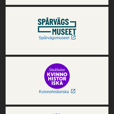
Spårvägsmuseet
Kvinnohistoriska