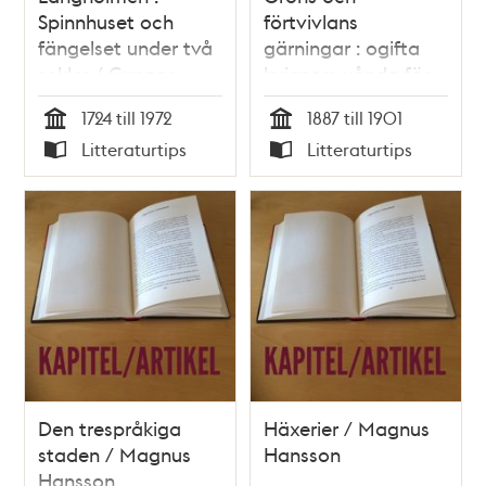
Spinnhuset och
förtvivlans
fängelset under två
gärningar : ogifta
sekler / Gunnar
kvinnors vånda för
Rudstedt
havandeskaps och
1724 till 1972
1887 till 1901
barnsbörds skull :
Tid
Tid
Litteraturtips
Litteraturtips
Stockholm 1887-1901
Typ
Typ
/ Svante Jakobsson
& Sten W. Jakobsson
Den trespråkiga
Häxerier / Magnus
staden / Magnus
Hansson
Hansson