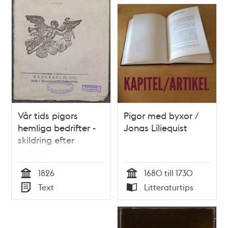
Vår tids pigors
Pigor med byxor /
hemliga bedrifter -
Jonas Liliequist
skildring efter
naturen
1826
1680 till 1730
Tid
Tid
Text
Litteraturtips
Typ
Typ