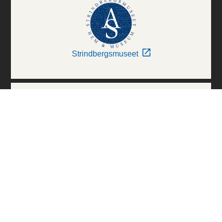
Strindbergsmuseet
Thielska Galleriet