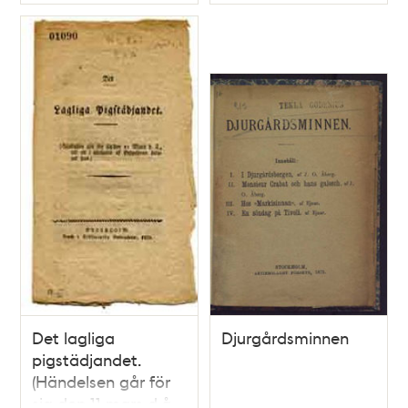
Typ
Typ
Det lagliga
Djurgårdsminnen
pigstädjandet.
(Händelsen går för
sig den 11 mars d.å.,