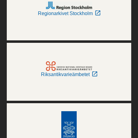
Regionarkivet Stockholm
Riksantikvarieämbetet