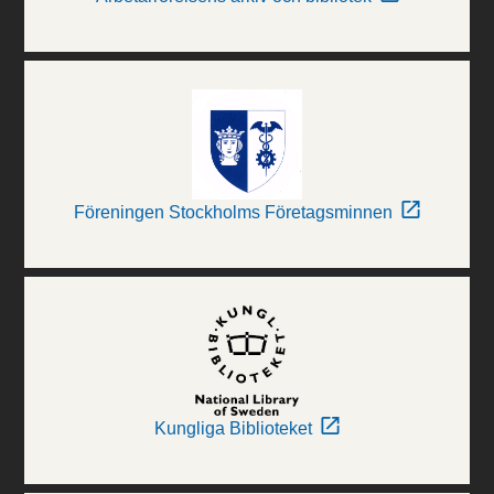
Föreningen Stockholms Företagsminnen
Kungliga Biblioteket