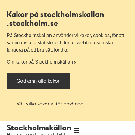
Kakor på stockholmskallan
.stockholm.se
På Stockholmskällan använder vi kakor, cookies, för att
sammanställa statistik och för att webbplatsen ska
fungera på ett bra sätt för dig.
Om kakor på Stockholmskällan
Godkänn alla kakor
Välj vilka kakor vi får använda
Till
Till
Stockholmskällan
navigationen
huvudinnehållet
Historia i ord, ljud och bild