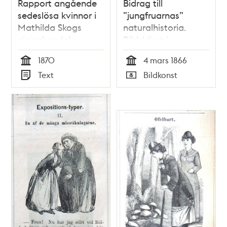
Rapport angående
Bidrag till
sedeslösa kvinnor i
”jungfruarnas”
Mathilda Skogs
naturalhistoria.
cigarrhandel.
Bildskämt i
Stockholms polis
Söndags-Nisse –
1870
4 mars 1866
prostitutionsavdelning
Illustreradt
Tid
Tid
Text
Bildkonst
Veckoblad för
Typ
Typ
Skämt, Humor och
Satir, nr 9, den 4
mars 1866