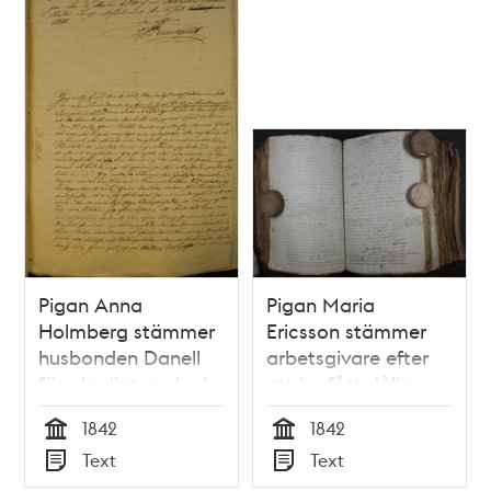
Pigan Anna
Pigan Maria
Holmberg stämmer
Ericsson stämmer
husbonden Danell
arbetsgivare efter
för olagligt avsked -
att ha fått dåliga
rättsfall 1842
arbetsbetyg –
1842
1842
rättsfall 1842
Tid
Tid
Text
Text
Typ
Typ