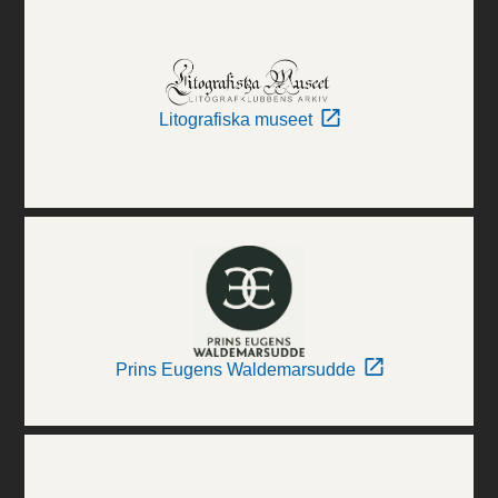
Litografiska museet
Prins Eugens Waldemarsudde