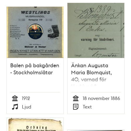
Balen på bakgården
Änkan Augusta
- Stockholmslåtar
Maria Blomquist,
40, varnad för
lösdriveri 8
november 1886 -
1912
18 november 1886
polisförhör
Tid
Tid
Ljud
Text
Typ
Typ