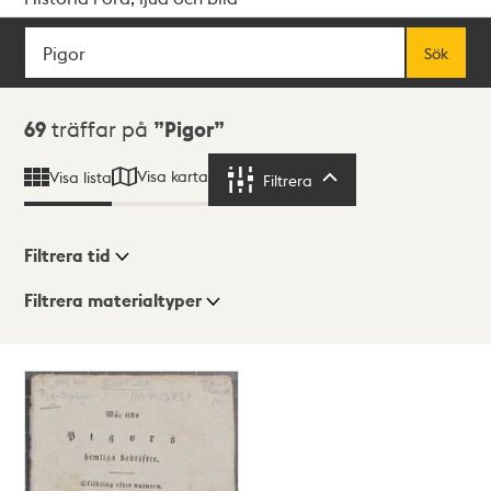
Sök
Fritextsök
Sök
Sökresultat
69
träffar på
Pigor
Visa karta
Visa lista
Filtrera
Filtrera
Filtrera tid
Filtrera materialtyper
Visningsläge
Totalt
69
träffar
Lista
Karta