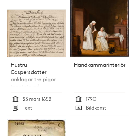
Hustru
Handkammarinteriör
Caspersdotter
anklagar tre pigor
för stöld på
badstugan
23 mars 1652
1790
Tid
Tid
Text
Bildkonst
Typ
Typ