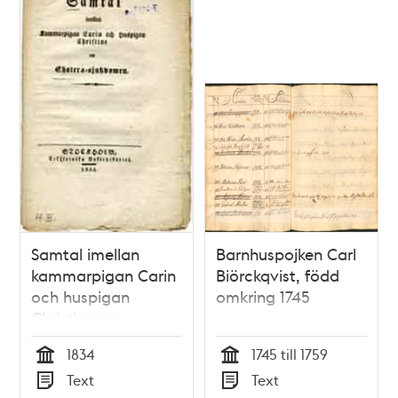
Samtal imellan
Barnhuspojken Carl
kammarpigan Carin
Biörckqvist, född
och huspigan
omkring 1745
Christine om
cholera-sjukdomen.
1834
1745 till 1759
Tid
Tid
Text
Text