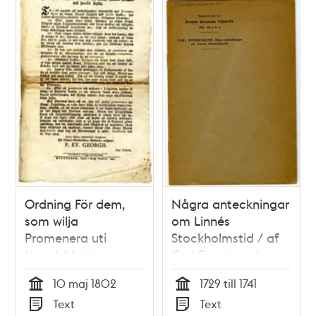
Ordning För dem,
Några anteckningar
som wilja
om Linnés
Promenera uti
Stockholmstid / af
Kongl. Maj:ts
Carl Forsstrand
Trägård wid Jacobi
10 maj 1802
1729 till 1741
Kyrka.
Tid
Tid
Text
Text