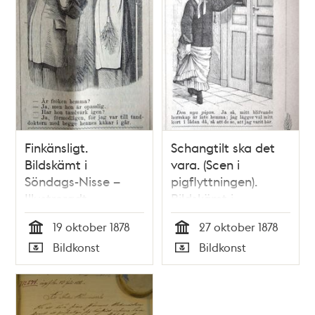
Finkänsligt.
Schangtilt ska det
Bildskämt i
vara. (Scen i
Söndags-Nisse –
pigflyttningen).
Illustreradt
Bildskämt i
Veckoblad för
Söndags-Nisse –
19 oktober 1878
27 oktober 1878
Skämt, Humor och
Illustreradt
Tid
Tid
Bildkonst
Bildkonst
Satir, nr 41, den 13
Veckoblad för
Typ
Typ
oktober 1878
Skämt, Humor och
Satir, nr 43, den 27
oktober 1878