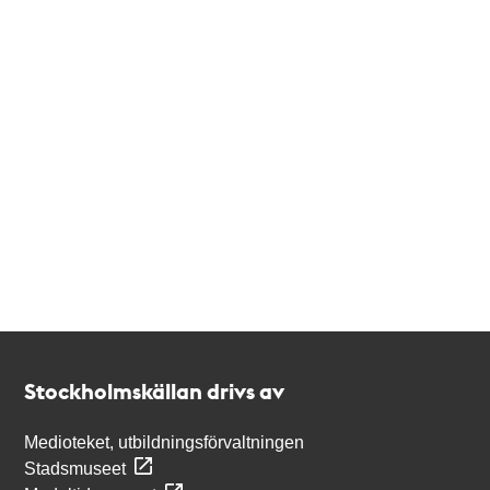
Kontakt
Stockholmskällan
Stockholmskällan drivs av
Medioteket, utbildningsförvaltningen
Stadsmuseet