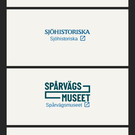
Sjöhistoriska
Spårvägsmuseet