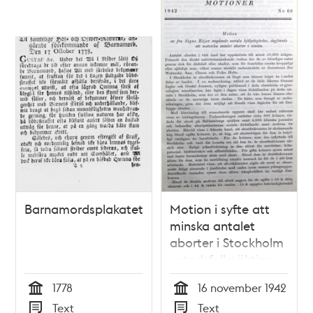
Barnamordsplakatet
Motion i syfte att
minska antalet
aborter i Stockholm
- stadsfullmäktige
1942
1778
16 november 1942
Tid
Tid
Text
Text