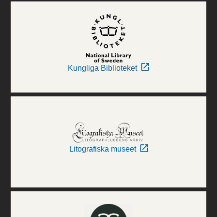
Kungliga Biblioteket
Litografiska museet