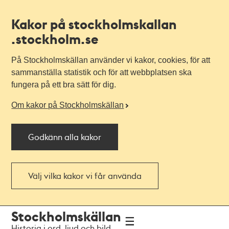
Kakor på stockholmskallan
.stockholm.se
På Stockholmskällan använder vi kakor, cookies, för att
sammanställa statistik och för att webbplatsen ska
fungera på ett bra sätt för dig.
Om kakor på Stockholmskällan
Godkänn alla kakor
Välj vilka kakor vi får använda
Till
Till
Stockholmskällan
navigationen
huvudinnehållet
Historia i ord, ljud och bild