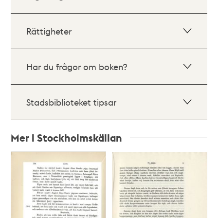
Rättigheter
Har du frågor om boken?
Stadsbiblioteket tipsar
Mer i Stockholmskällan
Relaterade
poster
och
teman