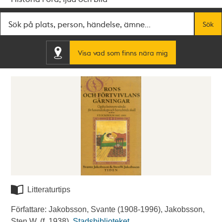
Fritextsök
Sök
Visa vad som finns nära mig
Litteraturtips
Författare: Jakobsson, Svante (1908-1996), Jakobsson,
Sten W. (f. 1938).
Stadsbiblioteket