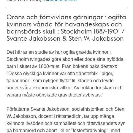
Orons och förtvivlans gärningar : ogifta
kvinnors vånda för havandeskaps och
barnsbörds skull : Stockholm 1887-1901 /
Svante Jakobsson & Sten W. Jakobsson
Det här är en studie av hur ogifta gravida kvinnor i
Stockholm tvingades göra abort eller döda sina nyfödda
barn i slutet av 1800-talet. Från bokens baksidestext:
"Dessa olyckliga kvinnor var ofta tjänstefolk - pigor,
tjänarinnor - som nyligen flyttat till staden och levde
under svåra ekonomiska villkor. Av fruktan för skam och
vanära måste oönskade graviditeter avbrytas."
Författarna Svante Jakobsson, socialhistoriker, och Sten
W. Jakobsson, docent i rättsmedicin, tar upp många
kvinnors livsöden och samhällets och rättsväsendets syn
på barnamord och abort - eller "fosterfördrivning", med