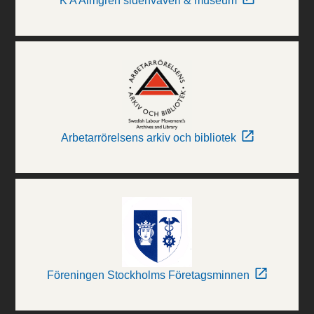
K A Almgren sidenväveri & museum
Arbetarrörelsens arkiv och bibliotek
Föreningen Stockholms Företagsminnen