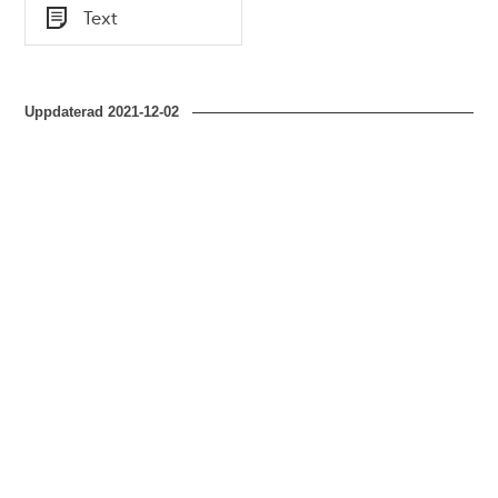
Tid
Text
Stockholmsutställningen
Typ
1866
Uppdaterad
2021-12-02