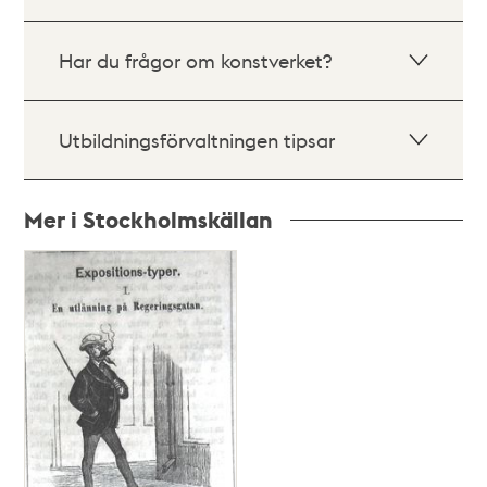
Har du frågor om konstverket?
Utbildningsförvaltningen tipsar
Mer i Stockholmskällan
Relaterade
poster
och
teman