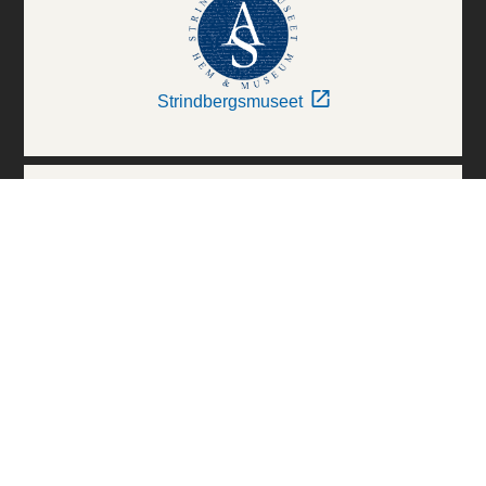
Strindbergsmuseet
Thielska Galleriet