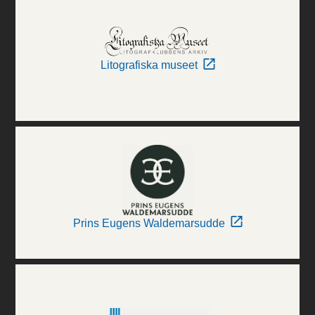
Litografiska museet
Prins Eugens Waldemarsudde