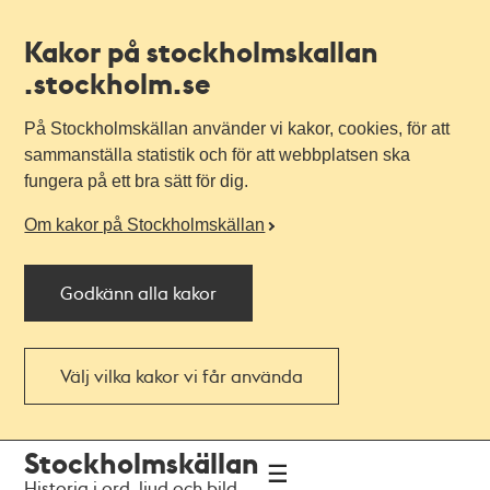
Kakor på stockholmskallan
.stockholm.se
På Stockholmskällan använder vi kakor, cookies, för att
sammanställa statistik och för att webbplatsen ska
fungera på ett bra sätt för dig.
Om kakor på Stockholmskällan
Godkänn alla kakor
Välj vilka kakor vi får använda
Till
Till
Stockholmskällan
navigationen
huvudinnehållet
Historia i ord, ljud och bild