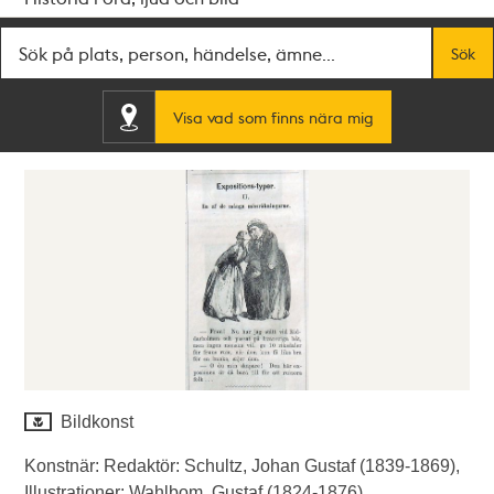
Fritextsök
Sök
Visa vad som finns nära mig
Bildkonst
Konstnär: Redaktör: Schultz, Johan Gustaf (1839-1869),
Illustrationer: Wahlbom, Gustaf (1824-1876).