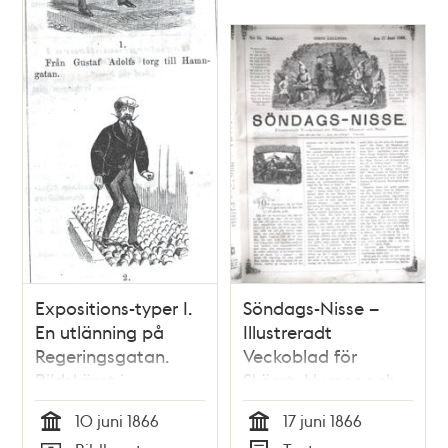
Expositions-typer I.
Söndags-Nisse –
En utlänning på
Illustreradt
Regeringsgatan.
Veckoblad för
Bildskämt i
Skämt, Humor och
Söndags-Nisse –
Satir, nr 24, den 17
10 juni 1866
17 juni 1866
Illustreradt
juni 1866 om
Tid
Tid