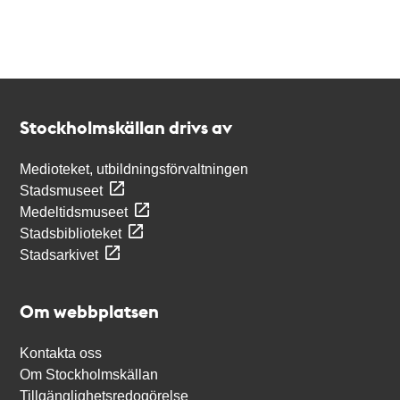
Kontakt
Stockholmskällan
Stockholmskällan drivs av
Medioteket, utbildningsförvaltningen
Stadsmuseet
Medeltidsmuseet
Stadsbiblioteket
Stadsarkivet
Om webbplatsen
Kontakta oss
Om Stockholmskällan
Tillgänglighetsredogörelse