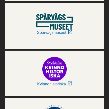
Spårvägsmuseet
Kvinnohistoriska