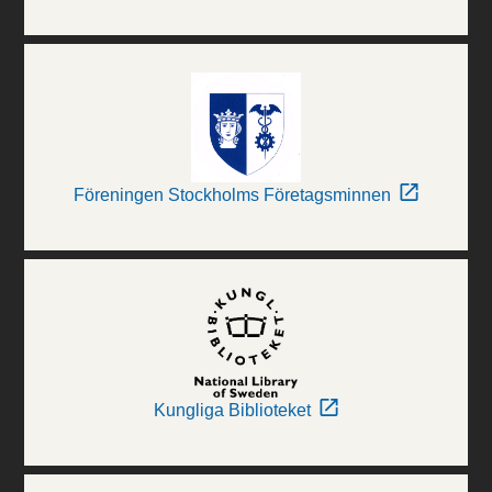
Föreningen Stockholms Företagsminnen
Kungliga Biblioteket