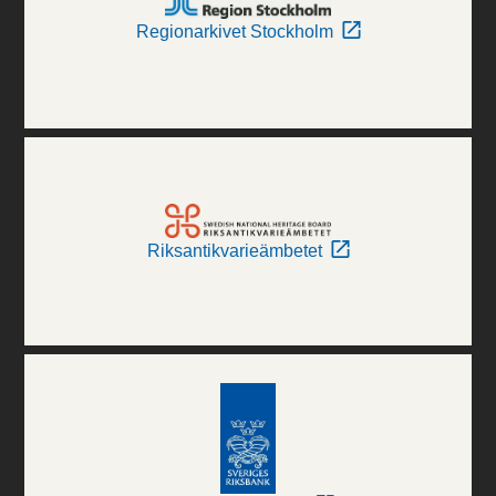
Regionarkivet Stockholm
Riksantikvarieämbetet