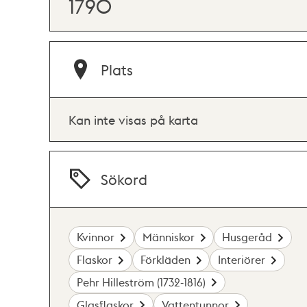
1790
Plats
Kan inte visas på karta
Sökord
Kvinnor
Människor
Husgeråd
Flaskor
Förkläden
Interiörer
Pehr Hilleström (1732-1816)
Glasflaskor
Vattentunnor