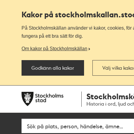
Kakor på stockholmskallan
.st
På Stockholmskällan använder vi kakor, cookies, för a
fungera på ett bra sätt för dig.
Om kakor på Stockholmskällan
Godkänn alla kakor
Välj vilka kak
Till
Till
Stockholmsk
navigationen
huvudinnehållet
Historia i ord, ljud oc
Fritextsök