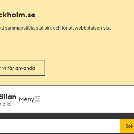
ockholm.se
tt sammanställa statistik och för att webbplatsen ska
or vi får använda
ällan
Meny
h bild
Sök