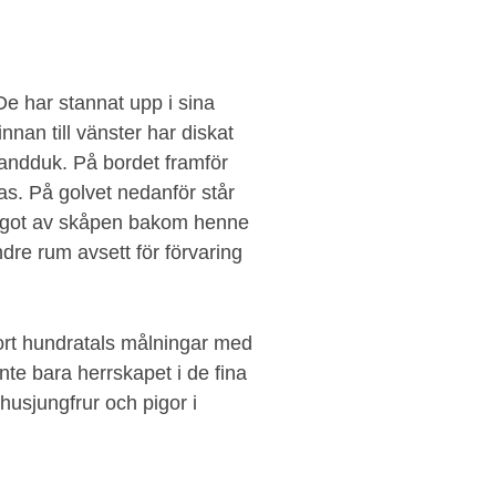
e har stannat upp i sina
nnan till vänster har diskat
handduk. På bordet framför
as. På golvet nedanför står
 något av skåpen bakom henne
dre rum avsett för förvaring
gjort hundratals målningar med
nte bara herrskapet i de fina
husjungfrur och pigor i