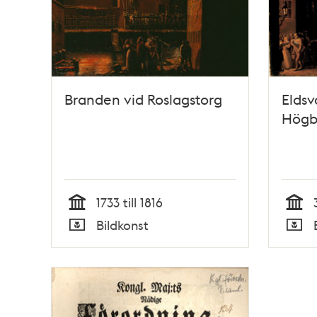
Branden vid Roslagstorg
Elds
Högb
1733 till 1816
Tid
Tid
Bildkonst
Typ
Typ