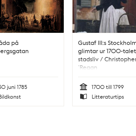
våda på
Gustaf III:s Stockholm
ergsgatan
glimtar ur 1700-talet
stadsliv / Christophe
´Regan
30 juni 1785
1700 till 1799
Tid
Bildkonst
Litteraturtips
Typ