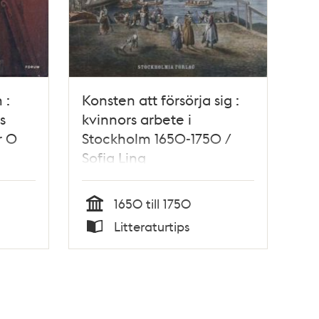
 :
Konsten att försörja sig :
s
kvinnors arbete i
r O
Stockholm 1650-1750 /
Sofia Ling
1650 till 1750
Tid
Litteraturtips
Typ