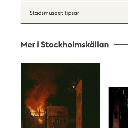
Stadsmuseet tipsar
Mer i Stockholmskällan
Relaterade
poster
och
teman