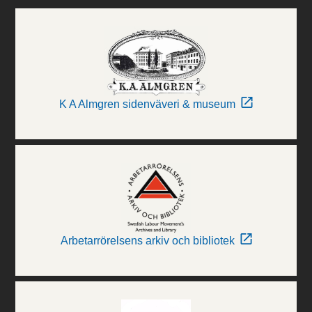
K A Almgren sidenväveri & museum
Arbetarrörelsens arkiv och bibliotek