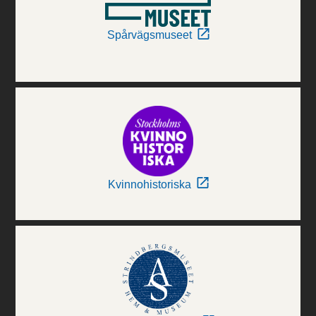
Spårvägsmuseet
Kvinnohistoriska