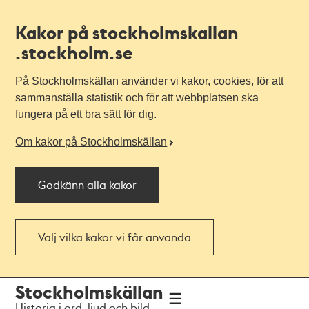
Kakor på stockholmskallan
.stockholm.se
På Stockholmskällan använder vi kakor, cookies, för att
sammanställa statistik och för att webbplatsen ska
fungera på ett bra sätt för dig.
Om kakor på Stockholmskällan
Godkänn alla kakor
Välj vilka kakor vi får använda
Till
Till
Stockholmskällan
navigationen
huvudinnehållet
Historia i ord, ljud och bild