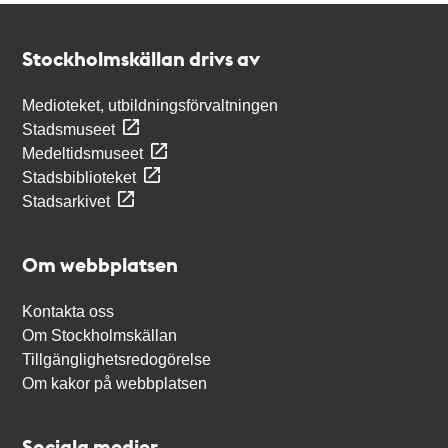
Kontakt
Stockholmskällan
Stockholmskällan drivs av
Medioteket, utbildningsförvaltningen
Stadsmuseet
Medeltidsmuseet
Stadsbiblioteket
Stadsarkivet
Om webbplatsen
Kontakta oss
Om Stockholmskällan
Tillgänglighetsredogörelse
Om kakor på webbplatsen
Sociala medier