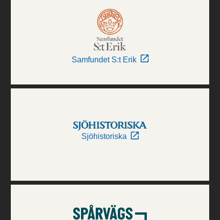
Samfundet S:t Erik
Sjöhistoriska