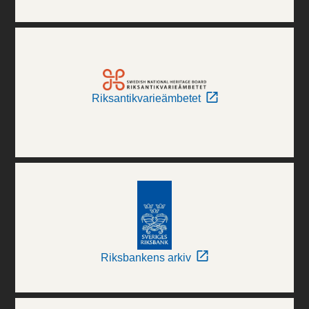
Riksantikvarieämbetet
Riksbankens arkiv