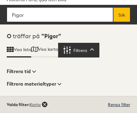
Sök
Fritextsök
Sök
Sökresultat
0
träffar på
Pigor
Visa karta
Visa lista
Filtrera
Filtrera
Filtrera tid
Filtrera materialtyper
Visningsläge
Totalt
Valda filter:
Karta
Rensa filter
0
träffar
Lista
Karta