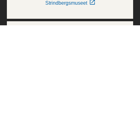
Strindbergsmuseet
Thielska Galleriet
Världskulturmuseerna