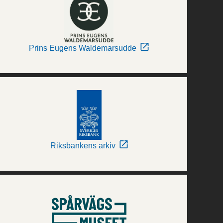
Prins Eugens Waldemarsudde
Riksbankens arkiv