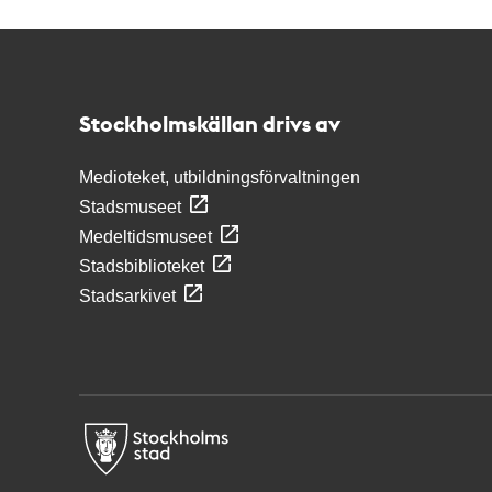
Kontakt
Stockholmskällan
Stockholmskällan drivs av
Medioteket, utbildningsförvaltningen
Stadsmuseet
Medeltidsmuseet
Stadsbiblioteket
Stadsarkivet