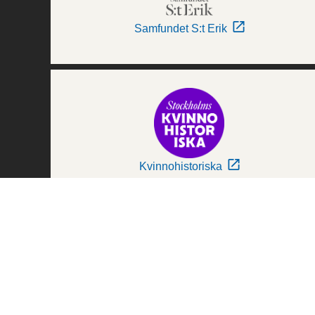
Samfundet S:t Erik
Kvinnohistoriska
Världskulturmuseerna