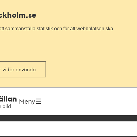
ockholm.se
tt sammanställa statistik och för att webbplatsen ska
or vi får använda
ällan
Meny
h bild