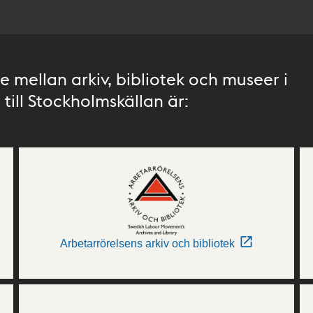
 mellan arkiv, bibliotek och museer i
till Stockholmskällan är:
Arbetarrörelsens arkiv och bibliotek