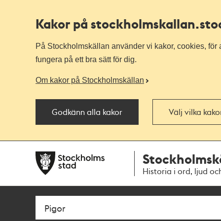
Kakor på stockholmskallan
.st
På Stockholmskällan använder vi kakor, cookies, för a
fungera på ett bra sätt för dig.
Om kakor på Stockholmskällan
Godkänn alla kakor
Välj vilka kak
Till
Till
Stockholmsk
navigationen
huvudinnehållet
Historia i ord, ljud oc
Sök
Fritextsök