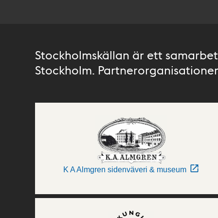
Stockholmskällan är ett samarbete
Stockholm. Partnerorganisationer 
K A Almgren sidenväveri & museum