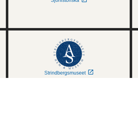
Sjöhistoriska
Strindbergsmuseet