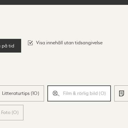
Visa innehåll utan tidsangivelse
a på tid
Litteraturtips
(
10
)
Film & rörlig bild
(
0
)
Foto
(
0
)