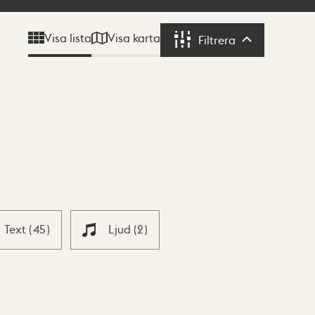
Visa karta
Visa lista
Filtrera
Filtrera
Text
(
45
)
Ljud
(
2
)