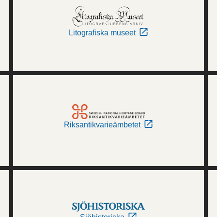
Litografiska museet
Riksantikvarieämbetet