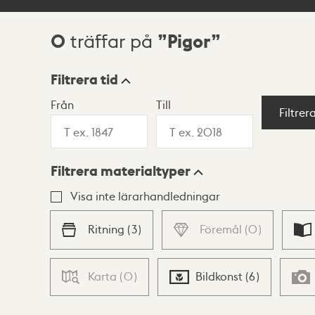
0
Pigor
träffar på
Sökresultat
Filtrera tid
Från
Till
Visningsläge
Filtrer
Filtrera materialtyper
Lista
Karta
Visa inte lärarhandledningar
Ritning
(
3
)
Föremål
(
0
)
Karta
(
0
)
Bildkonst
(
6
)