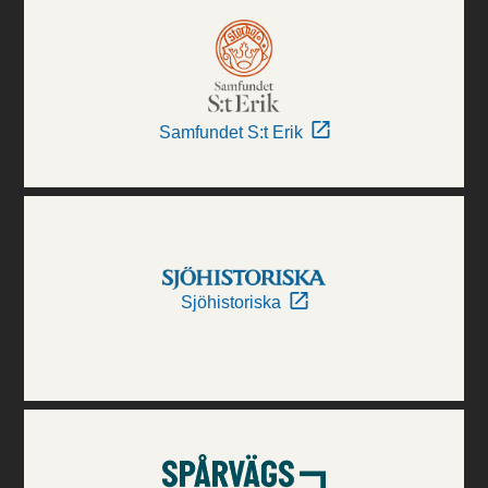
Samfundet S:t Erik
Sjöhistoriska