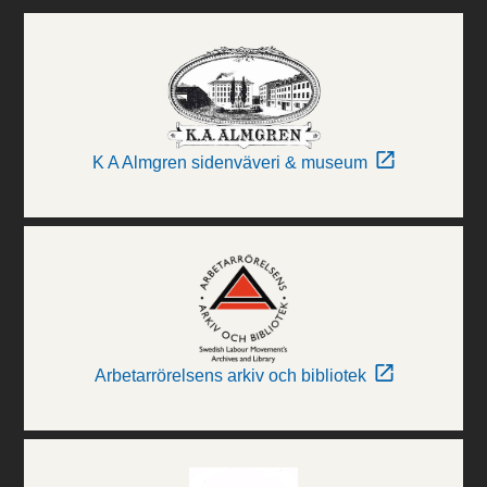
K A Almgren sidenväveri & museum
Arbetarrörelsens arkiv och bibliotek