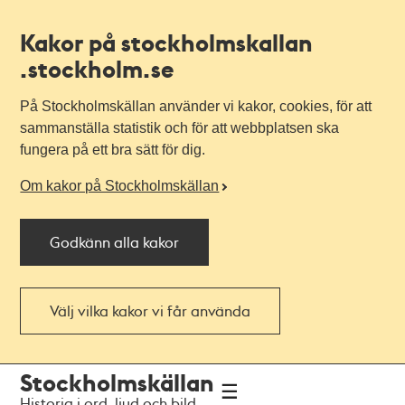
Kakor på stockholmskallan
.stockholm.se
På Stockholmskällan använder vi kakor, cookies, för att
sammanställa statistik och för att webbplatsen ska
fungera på ett bra sätt för dig.
Om kakor på Stockholmskällan
Godkänn alla kakor
Välj vilka kakor vi får använda
Till
Till
Stockholmskällan
navigationen
huvudinnehållet
Historia i ord, ljud och bild