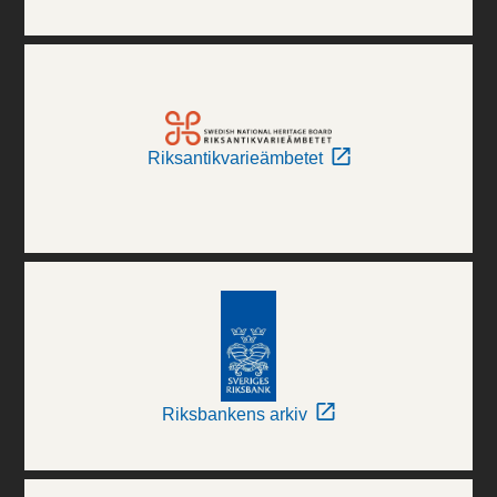
Riksantikvarieämbetet
Riksbankens arkiv