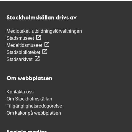
Kontakt
Stockholmskällan
Stockholmskällan drivs av
Medioteket, utbildningsförvaltningen
Stadsmuseet
Medeltidsmuseet
Stadsbiblioteket
Stadsarkivet
Om webbplatsen
Kontakta oss
Om Stockholmskällan
Tillgänglighetsredogörelse
Om kakor på webbplatsen
Sociala medier