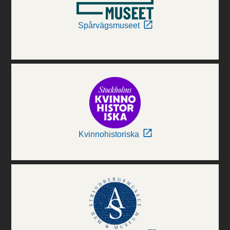
Spårvägsmuseet
Kvinnohistoriska