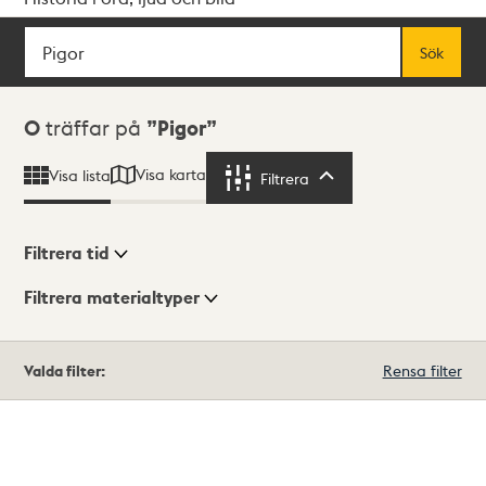
Sök
Fritextsök
Sök
Sökresultat
0
träffar på
Pigor
Visa karta
Visa lista
Filtrera
Filtrera
Filtrera tid
Filtrera materialtyper
Visningsläge
Totalt
Valda filter:
Rensa filter
0
träffar
Lista
Karta