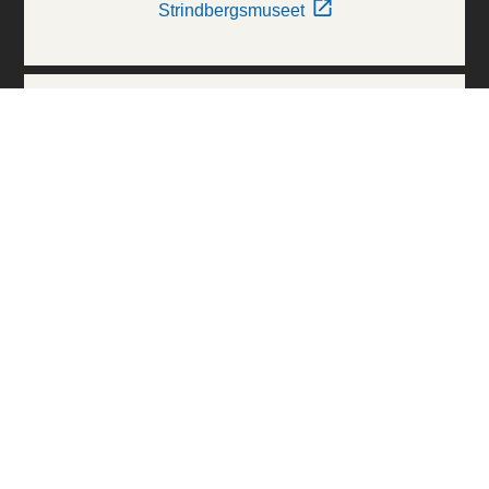
Strindbergsmuseet
Thielska Galleriet
Världskulturmuseerna